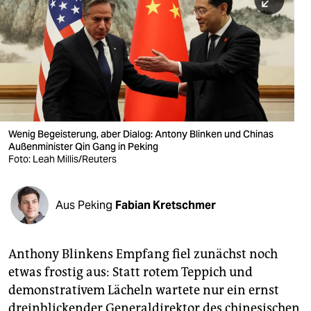
berlin
nord
wahrheit
verlag
verlag
Wenig Begeisterung, aber Dialog: Antony Blinken und Chinas
Außenminister Qin Gang in Peking
veranstaltungen
Foto: Leah Millis/Reuters
shop
fragen & hilfe
Aus Peking
Fabian Kretschmer
unterstützen
Anthony Blinkens Empfang fiel zunächst noch
abo
etwas frostig aus: Statt rotem Teppich und
genossenschaft
demonstrativem Lächeln wartete nur ein ernst
dreinblickender Generaldirektor des chinesischen