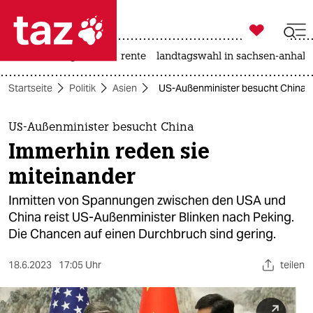

taz zahl ich
hitze
niedrigwasser
rente
landtagswahl in sachsen-anhalt

taz zahl ich
Startseite
Politik
Asien
US-Außenminister besucht China: 
taz zahl ich
themen
US-Außenminister besucht China
Immerhin reden sie
politik
miteinander
öko
Inmitten von Spannungen zwischen den USA und
China reist US-Außenminister Blinken nach Peking.
gesellschaft
Die Chancen auf einen Durchbruch sind gering.
kultur
18.6.2023
17:05 Uhr
teilen
sport