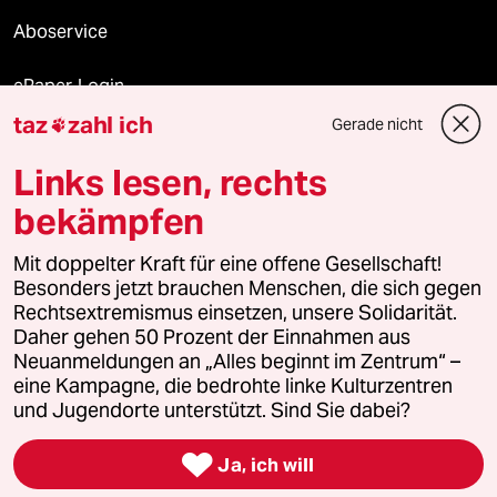
Aboservice
ePaper Login
taz
zahl ich
Gerade nicht

Downloads für Abonnierende
Links lesen, rechts
bekämpfen
© 2026 taz Verlags und Vertriebs GmbH
Mit doppelter Kraft für eine offene Gesellschaft!
Alle Rechte vorbehalten. Bei rechtlichen Fragen oder für Genehmigungen
wenden Sie sich bitte an
lizenzen@taz.de
Besonders jetzt brauchen Menschen, die sich gegen
Rechtsextremismus einsetzen, unsere Solidarität.
Daher gehen 50 Prozent der Einnahmen aus
Feedback
Redaktionsstatut
Kommune-Richtlinien
KI-
Neuanmeldungen an „Alles beginnt im Zentrum“ –
eine Kampagne, die bedrohte linke Kulturzentren
Leitlinie
Informant
Datenschutz
Impressum
AGB
und Jugendorte unterstützt. Sind Sie dabei?
Seitenwende
Einwilligungen widerrufen (Ads)

Ja, ich will