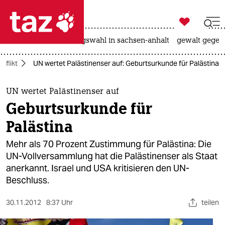

taz zahl ich
hitze
surfen
landtagswahl in sachsen-anhalt
gewalt gegen

taz zahl ich
nflikt
UN wertet Palästinenser auf: Geburtsurkunde für Palästina
taz zahl ich
themen
UN wertet Palästinenser auf
Geburtsurkunde für
politik
Palästina
öko
Mehr als 70 Prozent Zustimmung für Palästina: Die
UN-Vollversammlung hat die Palästinenser als Staat
gesellschaft
anerkannt. Israel und USA kritisieren den UN-
Beschluss.
kultur
sport
30.11.2012
8:37 Uhr
teilen