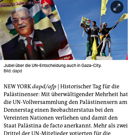
berlin
nord
wahrheit
verlag
verlag
veranstaltungen
Jubel über die UN-Entscheidung auch in Gaza-City.
Bild: dapd
shop
NEW YORK
dapd/afp
| Historischer Tag für die
fragen & hilfe
Palästinenser: Mit überwältigender Mehrheit hat
unterstützen
die UN-Vollversammlung den Palästinensern am
Donnerstag einen Beobachterstatus bei den
abo
Vereinten Nationen verliehen und damit den
genossenschaft
Staat Palästina de facto anerkannt. Mehr als zwei
Drittel der UN-Mitglieder votierten für die