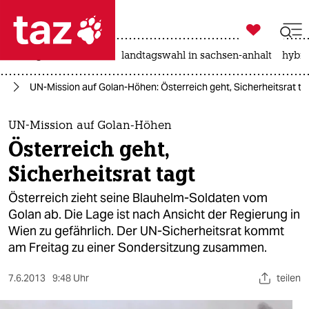

taz zahl ich
niedrigwasser
rente
landtagswahl in sachsen-anhalt
hybri

taz zahl ich
en
UN-Mission auf Golan-Höhen: Österreich geht, Sicherheitsrat ta
taz zahl ich
themen
UN-Mission auf Golan-Höhen
Österreich geht,
politik
Sicherheitsrat tagt
öko
Österreich zieht seine Blauhelm-Soldaten vom
Golan ab. Die Lage ist nach Ansicht der Regierung in
gesellschaft
Wien zu gefährlich. Der UN-Sicherheitsrat kommt
am Freitag zu einer Sondersitzung zusammen.
kultur
sport
7.6.2013
9:48 Uhr
teilen