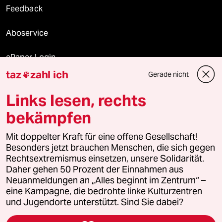
Feedback
Aboservice
ePaper Login
taz
zahl ich
Gerade nicht

Downloads für Abonnierende
Links lesen, rechts
bekämpfen
© 2026 taz Verlags und Vertriebs GmbH
Mit doppelter Kraft für eine offene Gesellschaft!
Alle Rechte vorbehalten. Bei rechtlichen Fragen oder für Genehmigungen
wenden Sie sich bitte an
lizenzen@taz.de
Besonders jetzt brauchen Menschen, die sich gegen
Rechtsextremismus einsetzen, unsere Solidarität.
Daher gehen 50 Prozent der Einnahmen aus
Feedback
Redaktionsstatut
Kommune-Richtlinien
KI-
Neuanmeldungen an „Alles beginnt im Zentrum“ –
eine Kampagne, die bedrohte linke Kulturzentren
Leitlinie
Informant
Datenschutz
Impressum
AGB
und Jugendorte unterstützt. Sind Sie dabei?