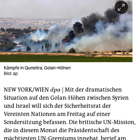
berlin
nord
wahrheit
verlag
verlag
veranstaltungen
Kämpfe in Quneitra, Golan-Höhen
Bild: ap
shop
NEW YORK/WIEN
dpa
| Mit der dramatischen
fragen & hilfe
Situation auf den Golan-Höhen zwischen Syrien
unterstützen
und Israel will sich der Sicherheitsrat der
Vereinten Nationen am Freitag auf einer
abo
Sondersitzung befassen. Die britische UN-Mission,
genossenschaft
die in diesem Monat die Präsidentschaft des
mächtigsten UN-Gremiums innehat, berief am