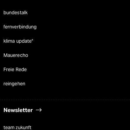
bundestalk
fernverbindung
klima update°
Mauerecho
Freie Rede
reingehen
Newsletter
team zukunft