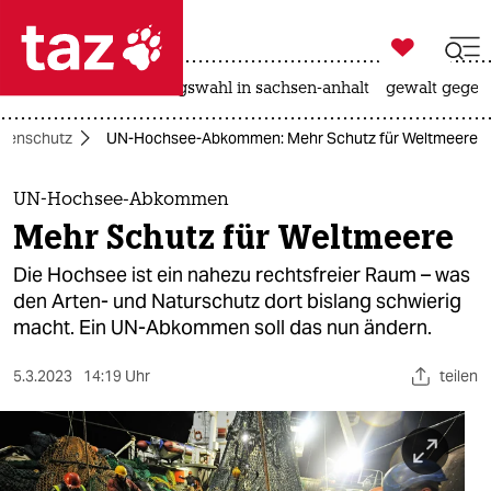

taz zahl ich
hitze
surfen
landtagswahl in sachsen-anhalt
gewalt gegen

taz zahl ich
rtenschutz
UN-Hochsee-Abkommen: Mehr Schutz für Weltmeere
taz zahl ich
themen
UN-Hochsee-Abkommen
Mehr Schutz für Weltmeere
politik
Die Hochsee ist ein nahezu rechtsfreier Raum – was
öko
den Arten- und Naturschutz dort bislang schwierig
macht. Ein UN-Abkommen soll das nun ändern.
gesellschaft
5.3.2023
14:19 Uhr
teilen
kultur
sport