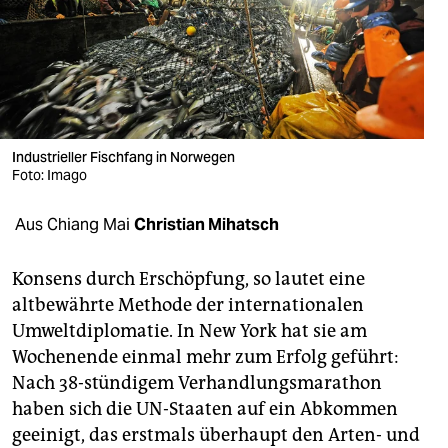
berlin
nord
wahrheit
verlag
Industrieller Fischfang in Norwegen
verlag
Foto: Imago
veranstaltungen
Aus Chiang Mai
Christian Mihatsch
shop
Konsens durch Erschöpfung, so lautet eine
fragen & hilfe
altbewährte Methode der internationalen
Umweltdiplomatie. In New York hat sie am
unterstützen
Wochenende einmal mehr zum Erfolg geführt:
abo
Nach 38-stündigem Verhandlungsmarathon
haben sich die UN-Staaten auf ein Abkommen
genossenschaft
geeinigt, das erstmals überhaupt den Arten- und