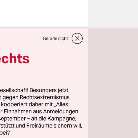
 Autofahrer
Gerade nicht
r-Schein
echts
roht“,
eren
esellschaft! Besonders jetzt
rt gegen Rechtsextremismus
ption habe
z kooperiert daher mit „Alles
ller Einnahmen aus Anmeldungen
. September – an die Kampagne,
rstützt und Freiräume sichern will,
bei?