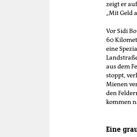
zeigt er a
„Mit Geld 
Vor Sidi Bo
60 Kilomet
eine Spezia
Landstraße
aus dem F
stoppt, ver
Mienen verr
den Felder
kommen nac
Eine gra