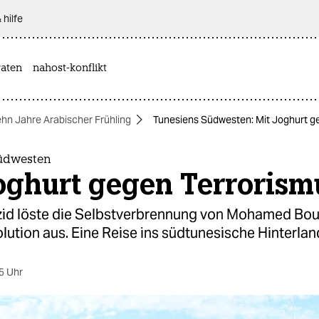
 hilfe
aten
nahost-konflikt
hn Jahre Arabischer Frühling
Tunesiens Südwesten: Mit Joghurt g
üdwesten
oghurt gegen Terrorism
uzid löste die Selbstverbrennung von Mohamed Boua
ution aus. Eine Reise ins südtunesische Hinterlan
5 Uhr