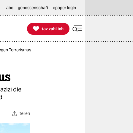
abo
genossenschaft
epaper login

taz zahl ich
taz zahl ich
egen Terrorismus
us
zizi die
d.
teilen