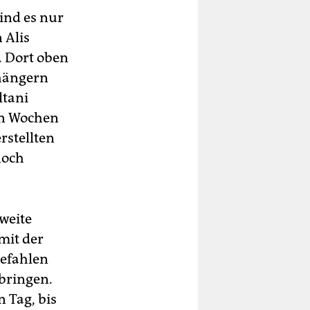
ind es nur
 Alis
. Dort oben
nhängern
ltani
on Wochen
rstellten
noch
weite
mit der
efahlen
 bringen.
 Tag, bis