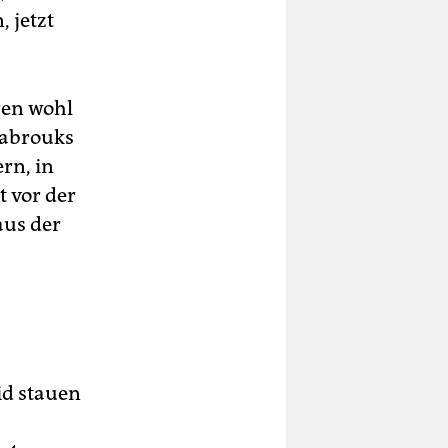
 jetzt
ren wohl
Mabrouks
rn, in
t vor der
aus der
id stauen