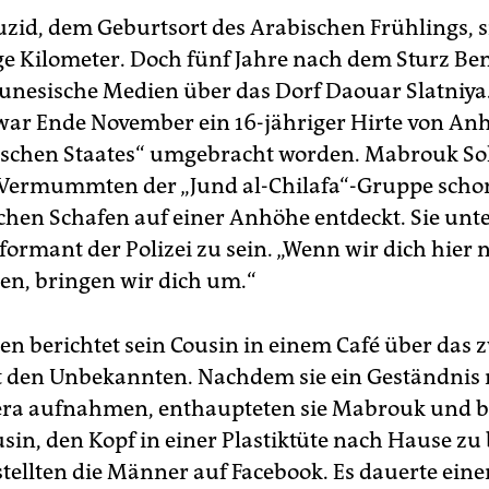
ouzid, dem Geburtsort des Arabischen Frühlings, s
e Kilometer. Doch fünf Jahre nach dem Sturz Ben
tunesische Medien über das Dorf Daouar Slatniya
ar Ende November ein 16-jähriger Hirte von A
ischen Staates“ umgebracht worden. Mabrouk So
 Vermummten der „Jund al-Chilafa“-Gruppe sch
chen Schafen auf einer Anhöhe entdeckt. Sie unte
formant der Polizei zu sein. „Wenn wir dich hier 
en, bringen wir dich um.“
en berichtet sein Cousin in einem Café über das z
t den Unbekannten. Nachdem sie ein Geständnis 
ra aufnahmen, enthaupteten sie Mabrouk und b
sin, den Kopf in einer Plastiktüte nach Hause zu
tellten die Männer auf Facebook. Es dauerte einen