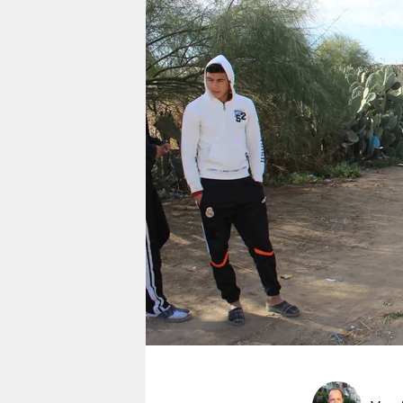
berlin
nord
wahrheit
verlag
verlag
veranstaltungen
shop
fragen & hilfe
unterstützen
abo
genossenschaft