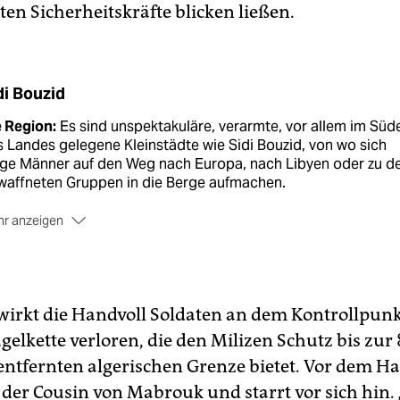
sten Sicherheitskräfte blicken ließen.
di Bouzid
 Region:
Es sind unspektakuläre, verarmte, vor allem im Süd
 Landes gelegene Kleinstädte wie Sidi Bouzid, von wo sich
nge Männer auf den Weg nach Europa, nach Libyen oder zu d
waffneten Gruppen in die Berge aufmachen.
r anzeigen
e Hoffnung:
Vor fünf Jahren, am 14. 1. 2011, floh Tunesiens
tator Ben Ali nach wochenlangen Bürgerprotesten mit seiner
ourage nach Saudi-Arabien. Die erfolgreiche Vertreibung de
hthabers löste bei der jungen Generation Nordafrikas die
 wirkt die Handvoll Soldaten an dem Kontrollpunk
fnung auf ein besseres Leben und im Nachbarland Libyen ei
elkette verloren, die den Milizen Schutz bis zur
gerkrieg aus.
entfernten algerischen Grenze bietet. Vor dem Ha
 Realität:
Auch ohne Muammar Gaddafi, Husni Mubarak und
t der Cousin von Mabrouk und starrt vor sich hin. 
 Ali bleiben Arbeitslosigkeit und Polizeigewalt immer noch