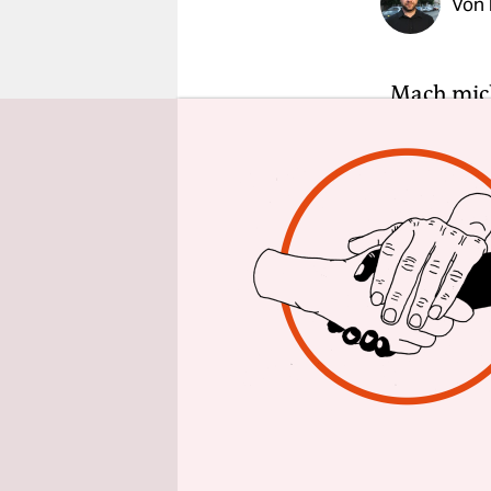
Von
epaper login
„Mach mich
Nachbarlän
müssen die
erwidern, 
Geschwindi
„Es ist der
schimpft d
Straßensei
ich noch m