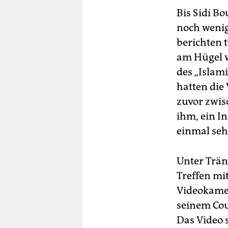
Bis Sidi B
noch wenig
berichten 
am Hügel w
des „Islam
hatten die
zuvor zwis
ihm, ein In
einmal seh
Unter Trän
Treffen mi
Videokame
seinem Cou
Das Video s