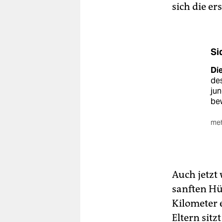
sich die er
Si
Die
des
ju
be
meh
Di
Dik
Ent
Mac
Auch jetzt
Hof
sanften Hüg
Bür
Kilometer 
Die
Eltern sitz
Ben