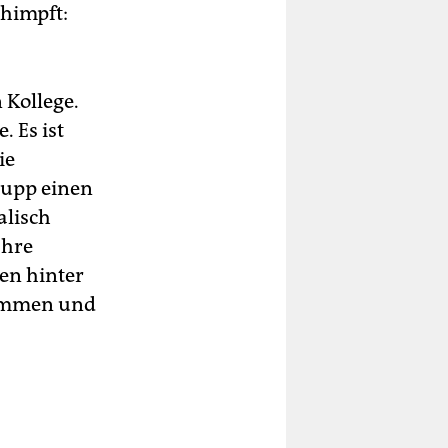
himpft:
 Kollege.
 Es ist
ie
rupp einen
alisch
Ihre
gen hinter
nommen und