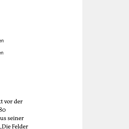
en
en
s
t vor der
nen
 80
us seiner
„Die Felder