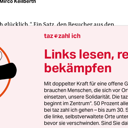
Mirco Keilberth
 glücklich.“ Ein Satz, den Besucher aus den
dern Tunesiens fürchten. Aber auch tunesische
taz
zahl ich

 Bitte der Verkehrspolizisten mit einem 10-Dina
umgerechnet 5 Euro, um trotz angeblicher
Links lesen, r
gkeitsüberschreitung weiterfahren zu dürfen.
bekämpfen
 absolute Werteverfall, der unsere Gesellschaft bed
er Tankwart und wirft den Polizisten auf der and
Mit doppelter Kraft für eine offene G
brauchen Menschen, die sich vor O
te einen abschätzigen Blick zu. „Vor deren Korru
einsetzen, unsere Solidarität. Die ta
ehr Angst als vor den Extremisten.“
beginnt im Zentrum“. 50 Prozent a
bei taz zahl ich gehen – bis zum 30
die linke, selbstverwaltete Orte unte
bevor sie verschwinden. Sind Sie da