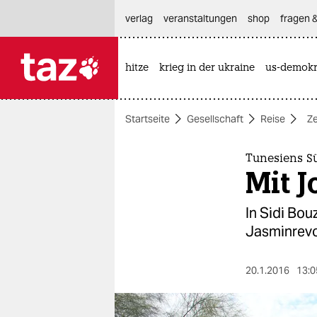
hautnavigation anspringen
hauptinhalt anspringen
footer anspringen
verlag
veranstaltungen
shop
fragen &
hitze
krieg in der ukraine
us-demokr

taz zahl ich
taz zahl ich
Startseite
Gesellschaft
Reise
Ze
themen
politik
Tunesiens S
Mit J
öko
In Sidi Bo
gesellschaft
Jasminrevol
kultur
20.1.2016
13:0
sport