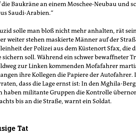
uf die Baukräne an einem Moschee-Neubau und sc
aus Saudi-Arabien.“
uzid solle man bloß nicht mehr anhalten, rät sein
er weiter stehen maskierte Männer auf der Straße.
leinheit der Polizei aus dem Küstenort Sfax, die d
 sichern soll. Während ein schwer bewaffneter T
eldweg zur Linken kommenden Mofafahrer marti
langen ihre Kollegen die Papiere der Autofahrer. 
aten, dass die Lage ernst ist: In den Mghila-Ber
n haben militante Gruppen die Kontrolle über
hts bis an die Straße, warnt ein Soldat.
usige Tat