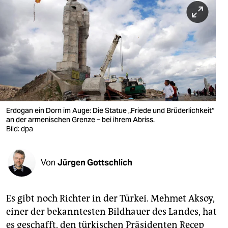
berlin
nord
wahrheit
verlag
verlag
veranstaltungen
Erdogan ein Dorn im Auge: Die Statue „Friede und Brüderlichkeit“
an der armenischen Grenze – bei ihrem Abriss.
shop
Bild: dpa
fragen & hilfe
Von
Jürgen Gottschlich
unterstützen
abo
Es gibt noch Richter in der Türkei. Mehmet Aksoy,
genossenschaft
einer der bekanntesten Bildhauer des Landes, hat
es geschafft, den türkischen Präsidenten Recep