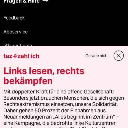
Fragen & Hilfe
Feedback
Aboservice
ePaper Login
taz
zahl ich
Gerade nicht

Downloads für Abonnierende
Links lesen, rechts
bekämpfen
© 2026 taz Verlags und Vertriebs GmbH
Mit doppelter Kraft für eine offene Gesellschaft!
Alle Rechte vorbehalten. Bei rechtlichen Fragen oder für Genehmigungen
wenden Sie sich bitte an
lizenzen@taz.de
Besonders jetzt brauchen Menschen, die sich gegen
Rechtsextremismus einsetzen, unsere Solidarität.
Daher gehen 50 Prozent der Einnahmen aus
Feedback
Redaktionsstatut
Kommune-Richtlinien
KI-
Neuanmeldungen an „Alles beginnt im Zentrum“ –
eine Kampagne, die bedrohte linke Kulturzentren
Leitlinie
Informant
Datenschutz
Impressum
AGB