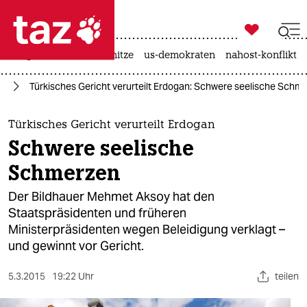

taz zahl ich
krieg in der ukraine
hitze
us-demokraten
nahost-konflikt

taz zahl ich
an
Türkisches Gericht verurteilt Erdogan: Schwere seelische Schm
taz zahl ich
themen
Türkisches Gericht verurteilt Erdogan
Schwere seelische
politik
Schmerzen
öko
Der Bildhauer Mehmet Aksoy hat den
Staatspräsidenten und früheren
gesellschaft
Ministerpräsidenten wegen Beleidigung verklagt –
und gewinnt vor Gericht.
kultur
sport
5.3.2015
19:22 Uhr
teilen