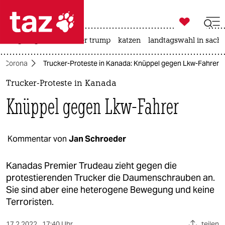

taz zahl ich
bergsteigen
usa unter trump
katzen
landtagswahl in sachs

taz zahl ich
d Corona
Trucker-Proteste in Kanada: Knüppel gegen Lkw-Fahrer
taz zahl ich
Trucker-Proteste in Kanada
themen
Knüppel gegen Lkw-Fahrer
politik
öko
Kommentar von
Jan Schroeder
gesellschaft
Kanadas Premier Trudeau zieht gegen die
protestierenden Trucker die Daumenschrauben an.
kultur
Sie sind aber eine heterogene Bewegung und keine
Terroristen.
sport
17.2.2022
17:40 Uhr
teilen