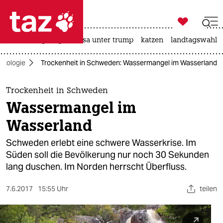

taz zahl ich
hitze
bergsteigen
usa unter trump
katzen
landtagswahl i

taz zahl ich
Ökologie
Trockenheit in Schweden: Wassermangel im Wasserland
taz zahl ich
themen
Trockenheit in Schweden
Wassermangel im
politik
Wasserland
öko
Schweden erlebt eine schwere Wasserkrise. Im
Süden soll die Bevölkerung nur noch 30 Sekunden
gesellschaft
lang duschen. Im Norden herrscht Überfluss.
kultur
7.6.2017
15:55 Uhr
teilen
sport