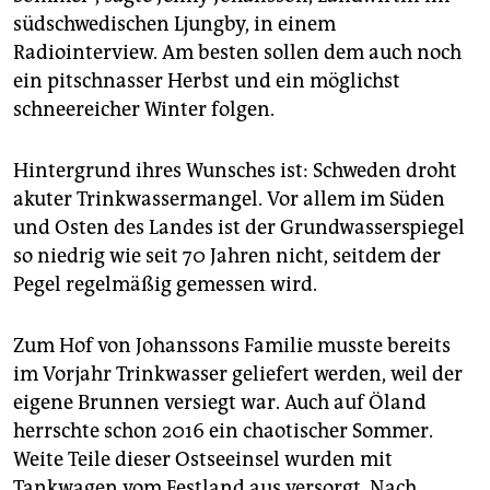
epaper login
südschwedischen Ljungby, in einem
Radiointerview. Am besten sollen dem auch noch
ein pitschnasser Herbst und ein möglichst
schneereicher Winter folgen.
Hintergrund ihres Wunsches ist: Schweden droht
akuter Trinkwassermangel. Vor allem im Süden
und Osten des Landes ist der Grundwasserspiegel
so niedrig wie seit 70 Jahren nicht, seitdem der
Pegel regelmäßig gemessen wird.
Zum Hof von Johanssons Familie musste bereits
im Vorjahr Trinkwasser geliefert werden, weil der
eigene Brunnen versiegt war. Auch auf Öland
herrschte schon 2016 ein chaotischer Sommer.
Weite Teile dieser Ostseeinsel wurden mit
Tankwagen vom Festland aus versorgt. Nach