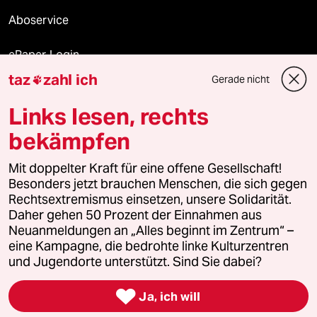
Aboservice
ePaper Login
taz
zahl ich
Gerade nicht

Downloads für Abonnierende
Links lesen, rechts
bekämpfen
© 2026 taz Verlags und Vertriebs GmbH
Mit doppelter Kraft für eine offene Gesellschaft!
Alle Rechte vorbehalten. Bei rechtlichen Fragen oder für Genehmigungen
wenden Sie sich bitte an
lizenzen@taz.de
Besonders jetzt brauchen Menschen, die sich gegen
Rechtsextremismus einsetzen, unsere Solidarität.
Daher gehen 50 Prozent der Einnahmen aus
Feedback
Redaktionsstatut
Kommune-Richtlinien
KI-
Neuanmeldungen an „Alles beginnt im Zentrum“ –
eine Kampagne, die bedrohte linke Kulturzentren
Leitlinie
Informant
Datenschutz
Impressum
AGB
und Jugendorte unterstützt. Sind Sie dabei?
Seitenwende
Einwilligungen widerrufen (Ads)

Ja, ich will