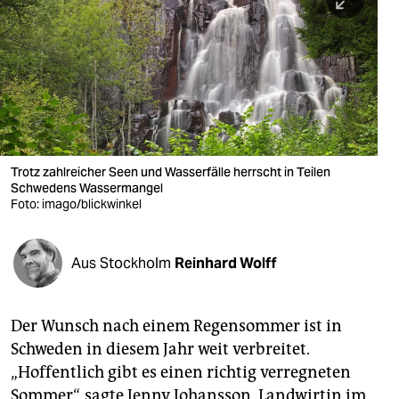
berlin
nord
wahrheit
verlag
verlag
Trotz zahlreicher Seen und Wasserfälle herrscht in Teilen
Schwedens Wassermangel
veranstaltungen
Foto: imago/blickwinkel
shop
fragen & hilfe
Aus Stockholm
Reinhard Wolff
unterstützen
Der Wunsch nach einem Regensommer ist in
abo
Schweden in diesem Jahr weit verbreitet.
genossenschaft
„Hoffentlich gibt es einen richtig verregneten
Sommer“, sagte Jenny Johansson, Landwirtin im