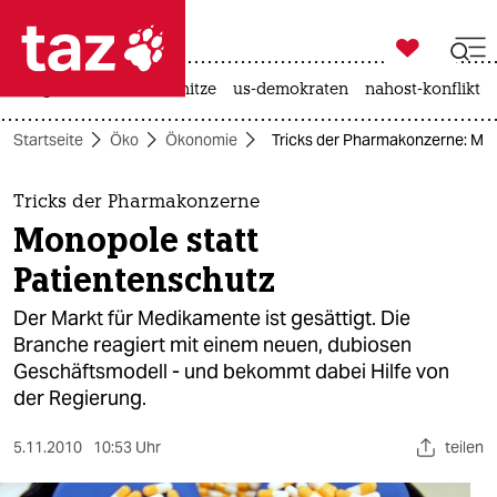

taz zahl ich
krieg in der ukraine
hitze
us-demokraten
nahost-konflikt

taz zahl ich
Startseite
Öko
Ökonomie
Tricks der Pharmakonzerne: Mon
taz zahl ich
themen
Tricks der Pharmakonzerne
Monopole statt
politik
Patientenschutz
öko
Der Markt für Medikamente ist gesättigt. Die
Branche reagiert mit einem neuen, dubiosen
gesellschaft
Geschäftsmodell - und bekommt dabei Hilfe von
der Regierung.
kultur
sport
5.11.2010
10:53 Uhr
teilen