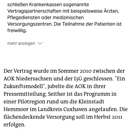
schließen Krankenkassen sogenannte
Vertragspartnerschaften mit beispielsweise Ärzten,
Pflegediensten oder medizinischen
Versorgungszentren. Die Teilnahme der Patienten ist
freiwillig.
mehr anzeigen
Viel Geld soll so gespart werden: Doppelte
Untersuchungen entfallen, Wissen über bisherige
Therapien wird ausgetauscht. Und weil die
Wahrscheinlichkeit in einem solchen
Der Vertrag wurde im Sommer 2010 zwischen der
Kooperationsmodell hoch ist, dass drohende
AOK Niedersachsen und der I3G geschlossen. "Ein
schwerwiegende Krankheitsverläufe frühzeitig
Zukunftsmodell", jubelte die AOK in ihrer
entdeckt und behandelt werden, können kostspielige
Pressemitteilung. Seither ist das Programm in
stationäre Aufenthalte auf ein Minimum reduziert
einer Pilotregion rund um die Kleinstadt
werden.
Hemmoor im Landkreis Cuxhaven angelaufen. Die
flächendeckende Versorgung soll im Herbst 2011
erfolgen.