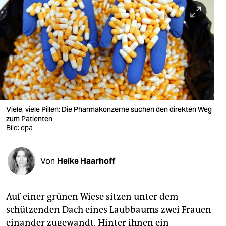
berlin
nord
wahrheit
verlag
verlag
veranstaltungen
Viele, viele Pillen: Die Pharmakonzerne suchen den direkten Weg
zum Patienten
shop
Bild: dpa
fragen & hilfe
Von
Heike Haarhoff
unterstützen
abo
Auf einer grünen Wiese sitzen unter dem
genossenschaft
schützenden Dach eines Laubbaums zwei Frauen
einander zugewandt. Hinter ihnen ein