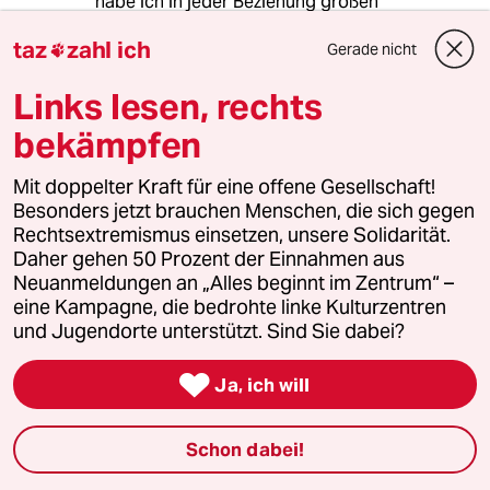
habe ich in jeder Beziehung großen
Bammel.Meine Gesundheit ist er Pharmazie
taz
zahl ich
nicht wichtig, sie will verdienen
Gerade nicht

Links lesen, rechts
maria Daubenbüchel
bekämpfen
MD
05.11.2010
,
11:37 Uhr
Mit doppelter Kraft für eine offene Gesellschaft!
ja,das rumpelstielzchen ist von anfang an rüde
Besonders jetzt brauchen Menschen, die sich gegen
mit der presse umgegangen.er wird alles
Rechtsextremismus einsetzen, unsere Solidarität.
tun,um an der macht zu bleiben.zu hoffen ist
Daher gehen 50 Prozent der Einnahmen aus
nur,daß die französische bevölkerung bei er
Neuanmeldungen an „Alles beginnt im Zentrum“ –
nächsten wahl nicht alles,was da so ans
eine Kampagne, die bedrohte linke Kulturzentren
tageslicht kam und noch kommt,vergißt.es hat
und Jugendorte unterstützt. Sind Sie dabei?
sich ,wenn man sich die vergangenheit
anschaut, eindeutig erwiesen,das

Ja, ich will
machtbesessene "volksvertreter"in erster linie
an ihrem eigenen wohl interessiert sind und
nicht am wohl des volkes.
Schon dabei!