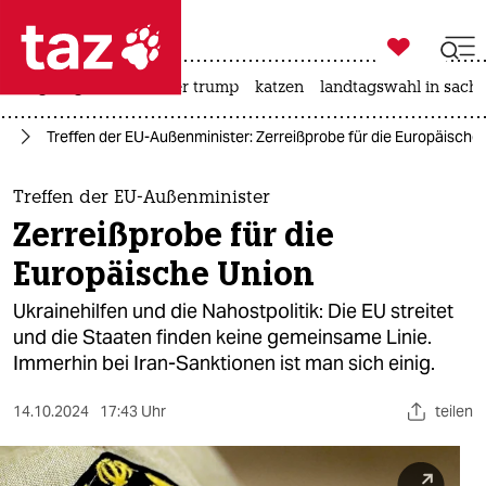

taz zahl ich
bergsteigen
usa unter trump
katzen
landtagswahl in sachs

taz zahl ich
ne
Treffen der EU-Außenminister: Zerreißprobe für die Europäische
taz zahl ich
themen
Treffen der EU-Außenminister
Zerreißprobe für die
politik
Europäische Union
öko
Ukrainehilfen und die Nahostpolitik: Die EU streitet
und die Staaten finden keine gemeinsame Linie.
gesellschaft
Immerhin bei Iran-Sanktionen ist man sich einig.
kultur
14.10.2024
17:43 Uhr
teilen
sport