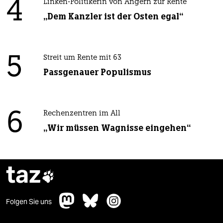
4
Linken-Politikerin von Angern zur Rente
„Dem Kanzler ist der Osten egal“
5
Streit um Rente mit 63
Passgenauer Populismus
6
Rechenzentren im All
„Wir müssen Wagnisse eingehen“
taz

Folgen Sie uns