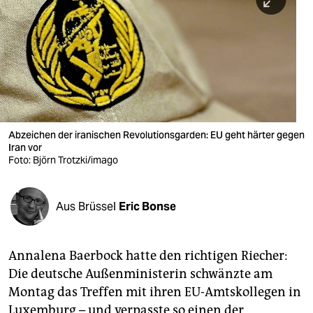
berlin
nord
wahrheit
verlag
verlag
Abzeichen der iranischen Revolutionsgarden: EU geht härter gegen
Iran vor
veranstaltungen
Foto: Björn Trotzki/imago
shop
fragen & hilfe
Aus Brüssel
Eric Bonse
unterstützen
Annalena Baerbock hatte den richtigen Riecher:
abo
Die deutsche Außenministerin schwänzte am
genossenschaft
Montag das Treffen mit ihren EU-Amtskollegen in
Luxemburg – und verpasste so einen der