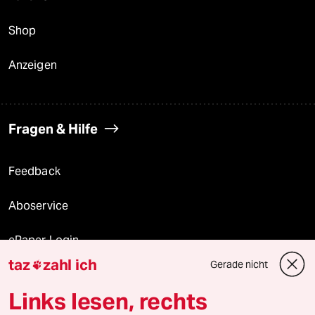
Shop
Anzeigen
Fragen & Hilfe
Feedback
Aboservice
ePaper Login
taz
zahl ich
Gerade nicht

Downloads für Abonnierende
Links lesen, rechts