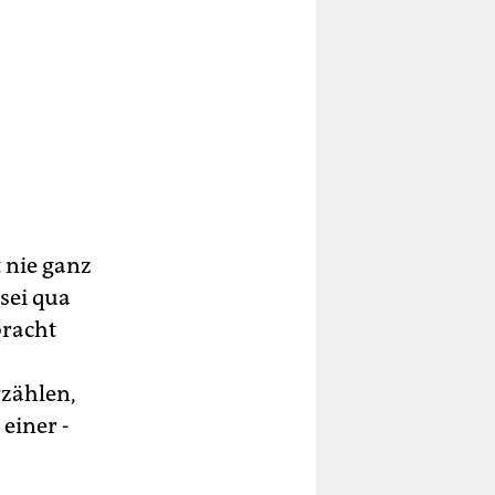
nt
t nie ganz
sei qua
bracht
rzählen,
einer ­