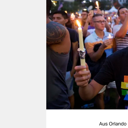
berlin
nord
wahrheit
verlag
verlag
veranstaltungen
shop
fragen & hilfe
unterstützen
abo
genossenschaft
Aus Orlando