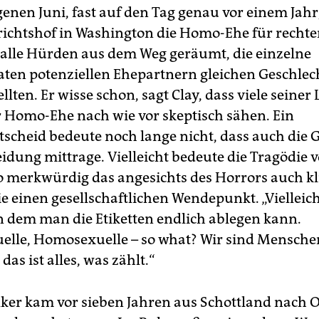
enen Juni, fast auf den Tag genau vor einem Jahr,
richtshof in Washington die Homo-Ehe für rechte
alle Hürden aus dem Weg geräumt, die einzelne
ten potenziellen Ehepartnern gleichen Geschlec
llten. Er wisse schon, sagt Clay, dass viele seiner
r Homo-Ehe nach wie vor skeptisch sähen. Ein
tscheid bedeute noch lange nicht, dass auch die G
eidung mittrage. Vielleicht bedeute die Tragödie 
o merkwürdig das angesichts des Horrors auch kl
e einen gesellschaftlichen Wendepunkt. „Vielleicht
 dem man die Etiketten endlich ablegen kann.
elle, Homosexuelle – so what? Wir sind Menschen
as ist alles, was zählt.“
lker kam vor sieben Jahren aus Schottland nach 