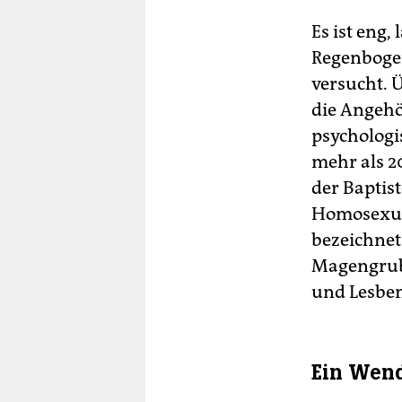
Es ist eng
Regenboge
versucht. 
die Angehö
psychologi
mehr als 20
der Baptist
Homosexual
bezeichnet
Magengrube“
und Lesben 
Ein Wen