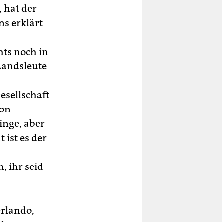
 hat der
ns erklärt
hts noch in
 Landsleute
esellschaft
von
inge, aber
 ist es der
, ihr seid
Orlando,