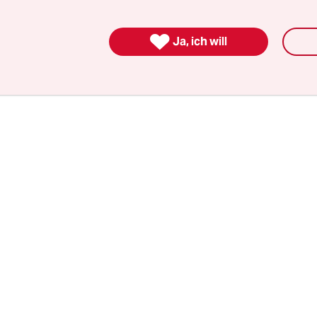
rlando. Zwanzig Helfer, zwölf Hunde, Golden Ret
in, die nun im „Center“, einer Beratungsstelle fü

Ja, ich will
Einsatz warten.