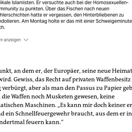
ikale Islamisten. Er versuchte auch bei der Homosexuellen-
mmunity zu punkten. Über das Fischen nach neuen
lerschichten hatte er vergessen, den Hinterbliebenen zu
ndolieren. Am Montag holte er das mit einer Schweigeminute
ch.
r anzeigen
ne Kontrahentin Hillary Clinton lobte ausdrücklich Expräside
rge W. Bush, und dass nach dem Terror von 2001 alle
itischen Lager zusammengearbeitet hätten – ein Seitenhieb
gen Trump.
Punkt, an dem er, der Europäer, seine neue Heima
ird. Gewiss, das Recht auf privaten Waffenbesitz 
 verbürgt, aber als man den Passus zu Papier ge
n die Waffen noch Musketen gewesen, keine
tischen Maschinen. „Es kann mir doch keiner e
d ein Schnellfeuergewehr braucht, aus dem er in 
ndertmal feuern kann.“