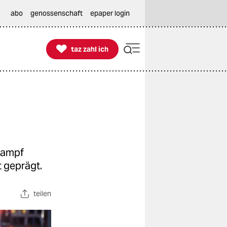
abo
genossenschaft
epaper login

taz zahl ich
taz zahl ich
lkampf
t geprägt.
teilen