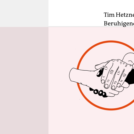
epaper login
Tim Hetzner
Beruhigend
um eine gu
könne, was
manchmal e
Hetzner.
Der Pfarre
seinen Vier
Orleans die
er nach Ne
hatte, und 
Städtchen 
Grundschul