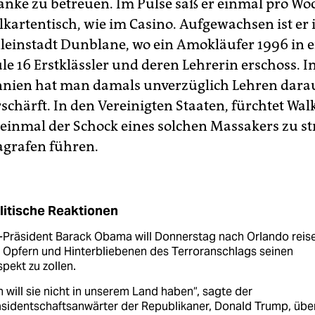
nke zu betreuen. Im Pulse saß er einmal pro Wo
lkartentisch, wie im Casino. Aufgewachsen ist er 
leinstadt Dunblane, wo ein Amokläufer 1996 in e
e 16 Erstklässler und deren Lehrerin erschoss. I
nien hat man damals unverzüglich Lehren dara
schärft. In den Vereinigten Staaten, fürchtet Wal
 einmal der Schock eines solchen Massakers zu s
grafen führen.
litische Reaktionen
-Präsident Barack Obama will Donnerstag nach Orlando reise
 Opfern und Hinterbliebenen des Terroranschlags seinen
pekt zu zollen.
h will sie nicht in unserem Land haben“, sagte der
sidentschaftsanwärter der Republikaner, Donald Trump, übe