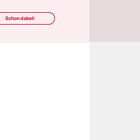
riever, um
r Schwule,
Schon dabei!