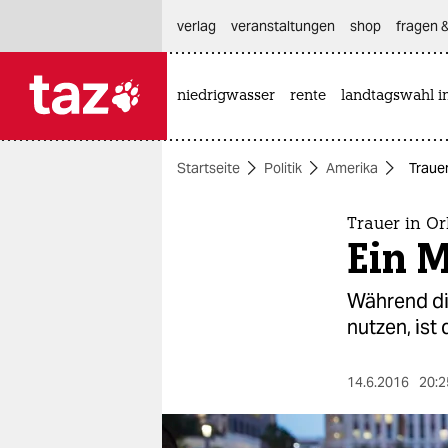
hautnavigation anspringen
hauptinhalt anspringen
footer anspringen
verlag
veranstaltungen
shop
fragen &
niedrigwasser
rente
landtagswahl i

taz zahl ich
taz zahl ich
Startseite
Politik
Amerika
Trauer
themen
politik
Trauer in O
Ein M
öko
Während die
gesellschaft
nutzen, ist
kultur
14.6.2016
20:2
sport