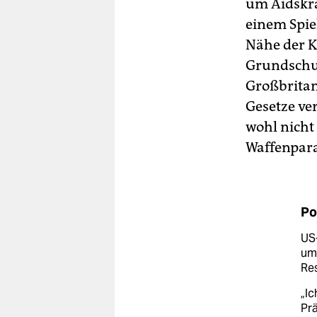
um Aidskra
einem Spie
Nähe der K
Grundschul
Großbritan
Gesetze ver
wohl nicht
Waffenpara
Po
US
um
Res
„Ic
Prä