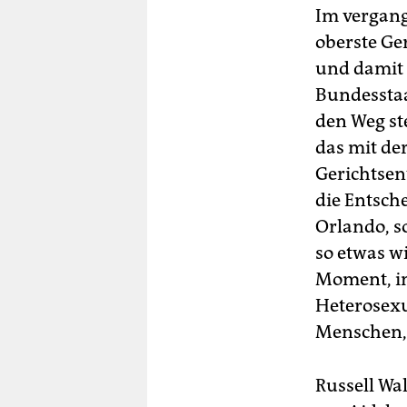
Im vergang
oberste Ge
und damit 
Bundesstaa
den Weg ste
das mit de
Gerichtsen
die Entsch
Orlando, s
so etwas wi
Moment, in
Heterosexu
Menschen, d
Russell Wa