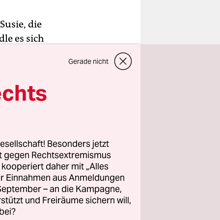
Susie, die
le es sich
 reden
Gerade nicht
ja
n, sagt
echts
war mit
 New
esellschaft! Besonders jetzt
östers flog
rt gegen Rechtsextremismus
z kooperiert daher mit „Alles
erwüstet
ller Einnahmen aus Anmeldungen
d-
. September – an die Kampagne,
ner
rstützt und Freiräume sichern will,
it seinem
bei?