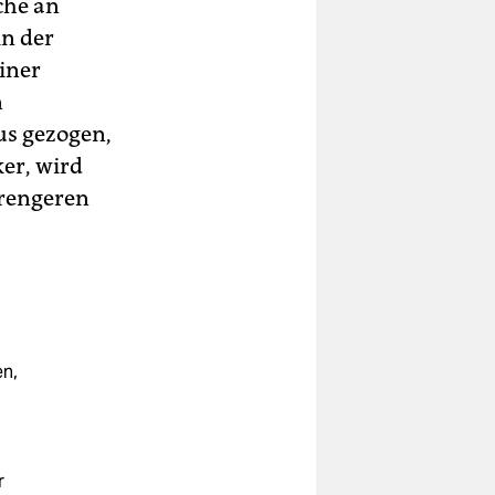
che an
in der
iner
n
us gezogen,
ker, wird
trengeren
n,
r