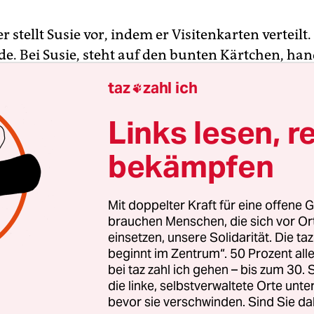
 stellt Susie vor, indem er Visitenkarten verteilt. 
e. Bei Susie, steht auf den bunten Kärtchen, hand
te Freundin, bei der man sich alles von der Seele
taz
zahl ich

 einen bedrücke. Zu einem Hund zu sprechen sei 
infacher, als sich einem Menschen zu offenbare
Links lesen, r
bekämpfen
r aus Arlington Heights, einem Vorort Chicagos, 
beinern zur Stelle, als der Hurrican „Katrina“ in
Mit doppelter Kraft für eine offene G
 Dämme brechen ließ. In der Rolle eines Seelentr
brauchen Menschen, die sich vor O
einsetzen, unsere Solidarität. Die ta
w Jersey, wo der Wirbelsturm „Sandy“ die Küste v
beginnt im Zentrum“. 50 Prozent a
kurz darauf reiste er in das idyllische Neuenglan
bei taz zahl ich gehen – bis zum 30
Newtown, wo ein geistig verwirrter Schütze in ei
die linke, selbstverwaltete Orte unte
e Amok gelaufen war. Seit Montag ist Hetzner m
bevor sie verschwinden. Sind Sie da