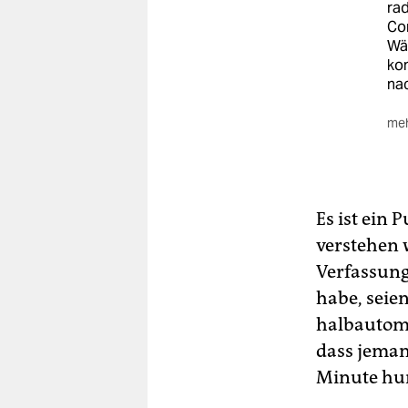
rad
Co
Wäh
ko
na
meh
Sei
Geo
pol
ge
Es ist ein 
verstehen w
Verfassung
habe, seie
halbautoma
dass jeman
Minute hu