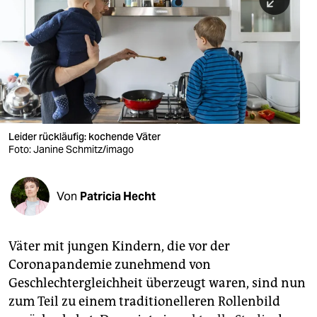
berlin
nord
wahrheit
verlag
verlag
Leider rückläufig: kochende Väter
Foto: Janine Schmitz/imago
veranstaltungen
shop
Von
Patricia Hecht
fragen & hilfe
unterstützen
Väter mit jungen Kindern, die vor der
Coronapandemie zunehmend von
abo
Geschlechtergleichheit überzeugt waren, sind nun
genossenschaft
zum Teil zu einem traditionelleren Rollenbild