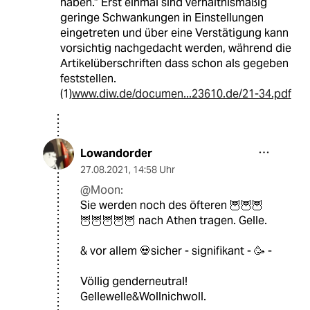
haben.“ Erst einmal sind verhältnismäßig
geringe Schwankungen in Einstellungen
eingetreten und über eine Verstätigung kann
vorsichtig nachgedacht werden, während die
Artikelüberschriften dass schon als gegeben
feststellen.
(1)
www.diw.de/documen...23610.de/21-34.pdf
Lowandorder
27.08.2021
,
14:58 Uhr
@Moon:
Sie werden noch des öfteren 🦉🦉🦉
🦉🦉🦉🦉🦉 nach Athen tragen. Gelle.
& vor allem 💀sicher - signifikant - 🥳 -
Völlig genderneutral!
Gellewelle&Wollnichwoll.