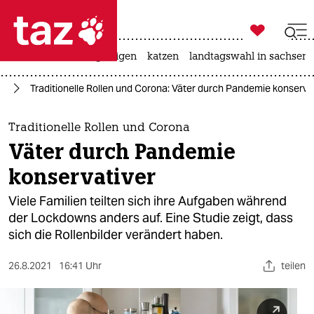

taz zahl ich
ceuta
hitze
bergsteigen
katzen
landtagswahl in sachsen-

taz zahl ich
us
Traditionelle Rollen und Corona: Väter durch Pandemie konserva
taz zahl ich
themen
Traditionelle Rollen und Corona
Väter durch Pandemie
politik
konservativer
öko
Viele Familien teilten sich ihre Aufgaben während
der Lockdowns anders auf. Eine Studie zeigt, dass
gesellschaft
sich die Rollenbilder verändert haben.
kultur
26.8.2021
16:41 Uhr
teilen
sport