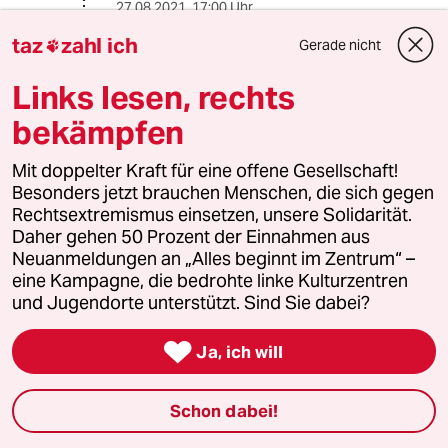
27.08.2021
,
17:00 Uhr
@Lowandorder:
taz
zahl ich
Gerade nicht

Das schicke ich noch nach: In der Tat
ist mir der Artikel dann ebenfalls
Links lesen, rechts
etwas zu vorschnell mit dem "Setzen
bekämpfen
des Trends". "Dunkel" mahnend: Hier
ziehen die Papas mal wieder nicht
mit. Kaum gibts es eine Krise, fallen
Mit doppelter Kraft für eine offene Gesellschaft!
sie zurück ins Rollenklischee.
Besonders jetzt brauchen Menschen, die sich gegen
Rechtsextremismus einsetzen, unsere Solidarität.
Nur, wie gesagt, bei der Datenlage,
Daher gehen 50 Prozent der Einnahmen aus
wäre die Aussage genauso möglich:
Neuanmeldungen an „Alles beginnt im Zentrum“ –
Ist nicht ganz so schlimm gekommen.
eine Kampagne, die bedrohte linke Kulturzentren
Und: Das hätte einer feministischen
und Jugendorte unterstützt. Sind Sie dabei?
Position doch auch in keiner Weise
Abbruch getan.

Ja, ich will
Man wird einfach sehen müssen, wie
Schon dabei!
"es weitergeht mit den Papas".