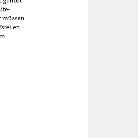
l gehört
ife-
ir müssen
stellen
em