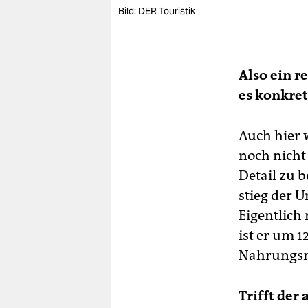
Bild: DER Touristik
Also ein r
es konkre
Auch hier 
noch nicht
Detail zu 
stieg der 
Eigentlich 
ist er um 1
Nahrungsmi
Trifft der