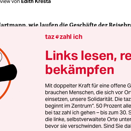
rview von
Edith Kresta
artmann, wie laufen die Geschäfte der Reiseb
taz
zahl ich

tmann:
Für den Sommer sehen die Geschäfte gut 
Links lesen, r
i Effekte, die gegenläufig sind: Einerseits sehen w
en Nachholbedarf, den wir gerade haben. Coron
bekämpfen
e Leute wollen reisen, sich bewegen, ausgehen.
ation und Verteuerung?
Mit doppelter Kraft für eine offene G
brauchen Menschen, die sich vor O
einsetzen, unsere Solidarität. Die ta
 Reiselust
steht tatsächlich gegenüber, dass wie fa
beginnt im Zentrum“. 50 Prozent a
h das Reisen teurer wird. Gerade wenn Sie es mit
bei taz zahl ich gehen – bis zum 30
, als viele zum letzten Mal gereist sind. Das könn
die linke, selbstverwaltete Orte unte
bevor sie verschwinden. Sind Sie da
leisten, ein Teil der Bürger zögert deshalb auch mi