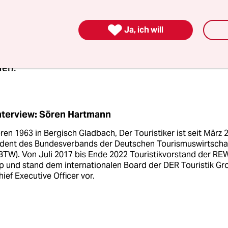
er verzichtet sogar ganz. Dass der durchschnittl
pro Gast aber so deutlich – in einigen Bereichen 

Ja, ich will
– gestiegen ist, liegt auch daran, dass sich viele
hr gönnen: Sie verreisen mehr Tage oder buchen
nen.
nterview: Sören Hartmann
en 1963 in Bergisch Gladbach, Der Touristiker ist seit März 
ident des Bundesverbands der Deutschen Tourismuswirtscha
(BTW). Von Juli 2017 bis Ende 2022 Touristikvorstand der RE
p und stand dem internationalen Board der DER Touristik Gr
hief Executive Officer vor.