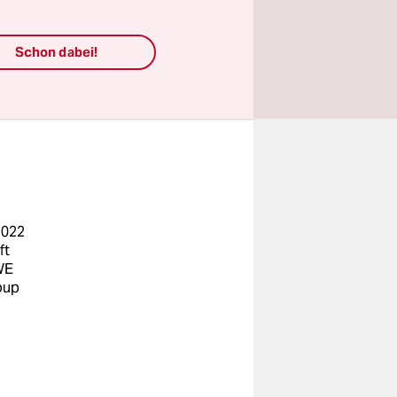
iche
um bis zu
Schon dabei!
 Menschen
 Hotels mit
2022
ft
WE
oup