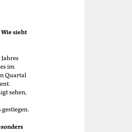
Wie sieht
 Jahres
 es im
en Quartal
ent.
nigt sehen,
 gestiegen.
esonders