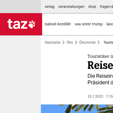
hautnavigation anspringen
hauptinhalt anspringen
footer anspringen
verlag
veranstaltungen
shop
fragen &
nahost-konflikt
usa unter trump
lan

taz zahl ich
taz zahl ich
Startseite
Öko
Ökonomie
Touris
themen
politik
Touristiker 
Reise
öko
Die Reisein
gesellschaft
Präsident 
kultur
25.7.2023
11:5
sport