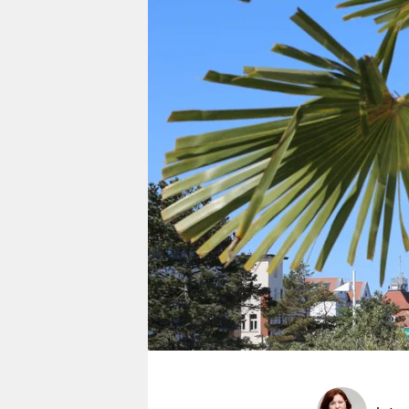
berlin
nord
wahrheit
verlag
verlag
veranstaltungen
shop
fragen & hilfe
unterstützen
abo
genossenschaft