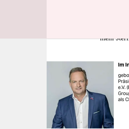
Buchung od
Reisepreis 
30 Prozent 
einfach me
mehr Ster
Im I
gebor
Präs
e.V. 
Grou
als C