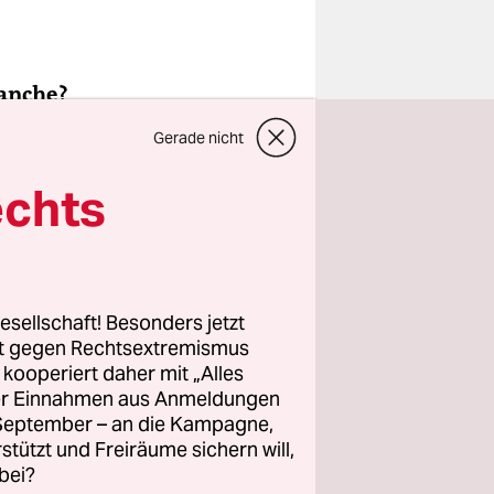
ranche?
Gerade nicht
aus. Aber
echts
ir den
a hat
esellschaft! Besonders jetzt
rt gegen Rechtsextremismus
z kooperiert daher mit „Alles
st alles
ller Einnahmen aus Anmeldungen
 2019
. September – an die Kampagne,
en sich
rstützt und Freiräume sichern will,
bei?
t der