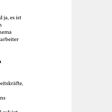
ja, es ist
n
Thema
arbeiter
m
itskräfte,
uns