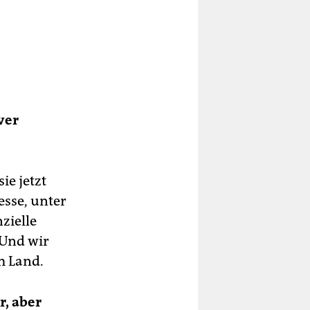
ver
e jetzt
sse, unter
zielle
 Und wir
m Land.
r, aber