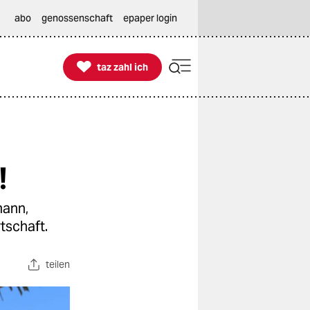
abo
genossenschaft
epaper login

taz zahl ich
taz zahl ich
!
mann,
tschaft.
teilen