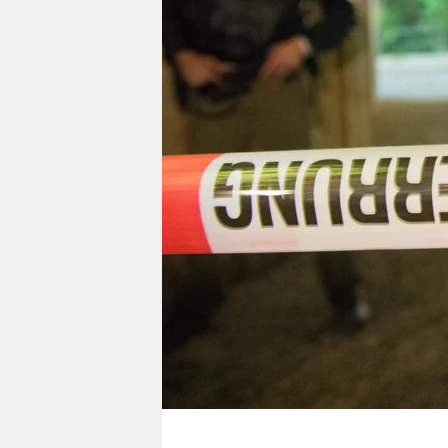
berlin
nord
wahrheit
verlag
verlag
veranstaltungen
shop
fragen & hilfe
unterstützen
abo
genossenschaft