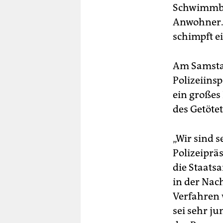
Schwimmbad
Anwohner. „
schimpft e
Am Samstag
Polizeiins
ein großes
des Getötet
„Wir sind s
Polizeiprä
die Staats
in der Nac
Verfahren 
sei sehr ju