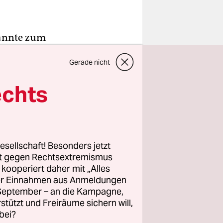
rannte zum
ht am
Gerade nicht
ihn – auf
dem Hof
echts
 Hof
esellschaft! Besonders jetzt
n Polizist
rt gegen Rechtsextremismus
hen
z kooperiert daher mit „Alles
ller Einnahmen aus Anmeldungen
. September – an die Kampagne,
rstützt und Freiräume sichern will,
bei?