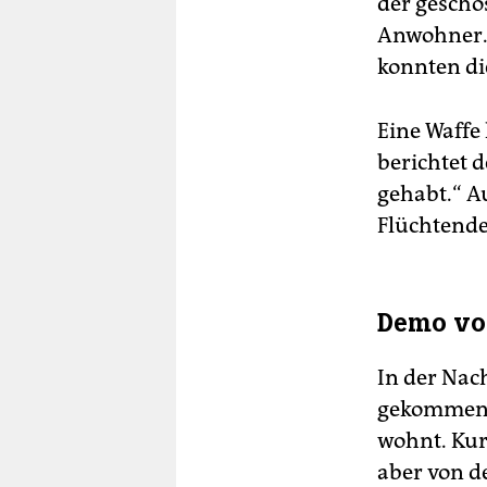
der geschos
Anwohner. 
konnten die
Eine Waffe
berichtet 
gehabt.“ A
Flüchtende
Demo vor
In der Nac
gekommen u
wohnt. Kur
aber von d