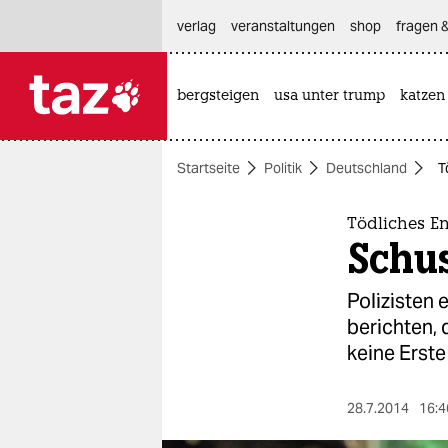
hautnavigation anspringen
hauptinhalt anspringen
footer anspringen
verlag
veranstaltungen
shop
fragen &
bergsteigen
usa unter trump
katzen

taz zahl ich
taz zahl ich
Startseite
Politik
Deutschland
T
themen
politik
Tödliches E
Schus
öko
Polizisten
gesellschaft
berichten,
keine Erste 
kultur
sport
28.7.2014
16:4