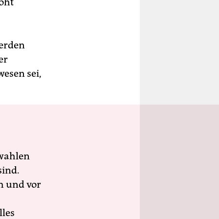
oht
werden
er
esen sei,
wahlen
sind.
h und vor
lles