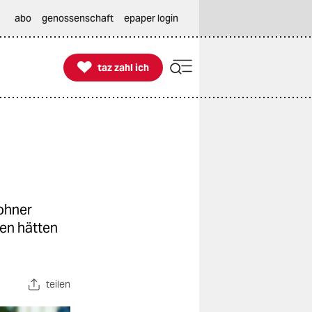
abo
genossenschaft
epaper login

taz zahl ich
taz zahl ich
ohner
en hätten
teilen