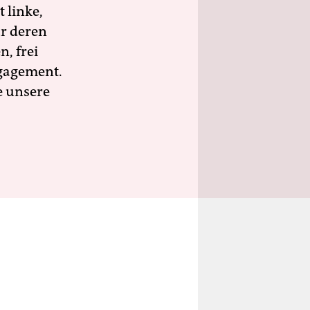
 linke,
ür deren
n, frei
ngagement.
e unsere