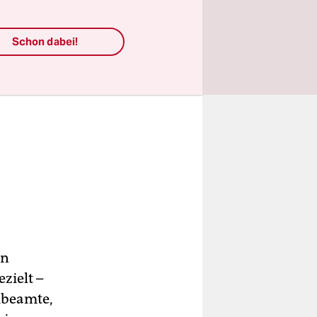
Schon dabei!
en
zielt –
eibeamte,