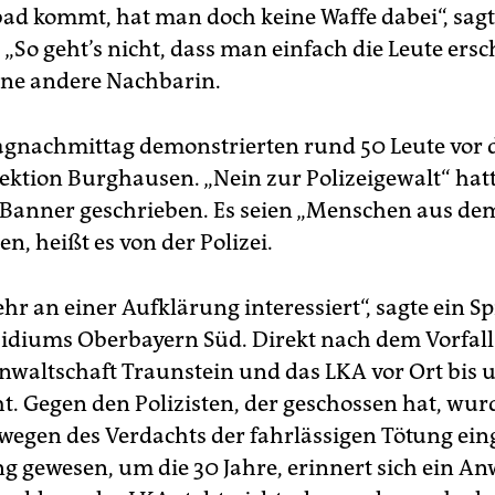
 kommt, hat man doch keine Waffe dabei“, sagt
So geht’s nicht, dass man einfach die Leute ersch
ine andere Nachbarin.
nachmittag demonstrierten rund 50 Leute vor 
pektion Burghausen. „Nein zur Polizeigewalt“ hatt
 Banner geschrieben. Es seien „Menschen aus de
en, heißt es von der Polizei.
ehr an einer Aufklärung interessiert“, sagte ein S
sidiums Oberbayern Süd. Direkt nach dem Vorfall 
anwaltschaft Traunstein und das LKA vor Ort bis 
ht. Gegen den Polizisten, der geschossen hat, wur
wegen des Verdachts der fahrlässigen Tötung einge
ng gewesen, um die 30 Jahre, erinnert sich ein A