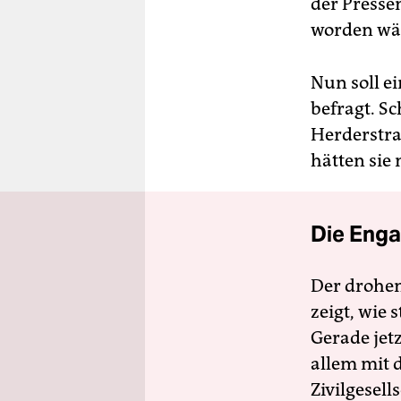
der Presse
worden wä
Nun soll e
befragt. S
Herderstra
hätten sie 
Die Enga
Der drohe
zeigt, wie
Gerade jet
allem mit d
Zivilgesell