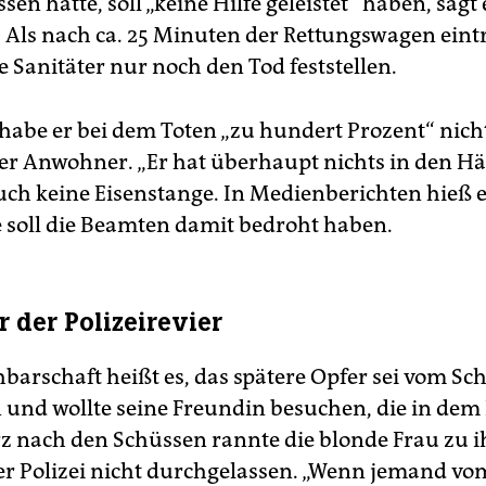
sen hatte, soll „keine Hilfe geleistet“ haben, sagt 
Als nach ca. 25 Minuten der Rettungswagen eintr
 Sanitäter nur noch den Tod feststellen.
 habe er bei dem Toten „zu hundert Prozent“ nich
der Anwohner. „Er hat überhaupt nichts in den H
uch keine Eisenstange. In Medienberichten hieß e
 soll die Beamten damit bedroht haben.
 der Polizeirevier
hbarschaft heißt es, das spätere Opfer sei vom 
nd wollte seine Freundin besuchen, die in de
z nach den Schüssen rannte die blonde Frau zu 
er Polizei nicht durchgelassen. „Wenn jemand vo