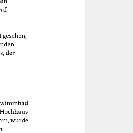
ein
af,
t gesehen,
änden
s, der
Schwimmbad
m Hochhaus
ihm, wurde
m