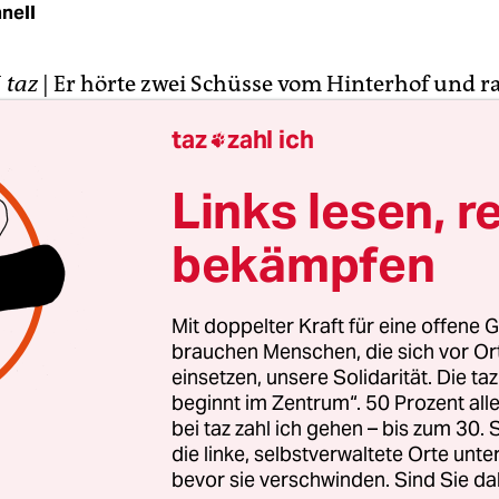
nell
N
taz
|
Er hörte zwei Schüsse vom Hinterhof und 
ier Stockwerke unter ihm lag ein Mann, das Gesic
taz
zahl ich

iner Blutlache. Ein junger Mann beugte sich über 
 los sei, reagierte er nicht. Ein anderer lief auf 
Links lesen, r
telefonierte. Die zwei Jungs, die gerade noch im
pielt hatten, waren kreidebleich.
bekämpfen
t sich ein Anwohner aus der Herderstraße im
Mit doppelter Kraft für eine offene G
schen Burghausen. Dort hatte am Freitagabend ei
brauchen Menschen, die sich vor O
jährigen Mann erschossen. Gegen den mutmaßlic
einsetzen, unsere Solidarität. Die ta
beginnt im Zentrum“. 50 Prozent a
r lag ein Haftbefehl vor, teilte das Bayerische
bei taz zahl ich gehen – bis zum 30
inalamt (LKA) mit.
die linke, selbstverwaltete Orte unte
bevor sie verschwinden. Sind Sie da