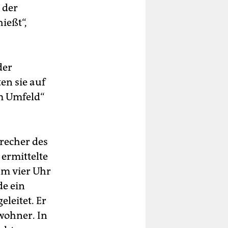
 der
ießt“,
der
en sie auf
m Umfeld“
precher des
ermittelte
um vier Uhr
de ein
leitet. Er
nwohner. In