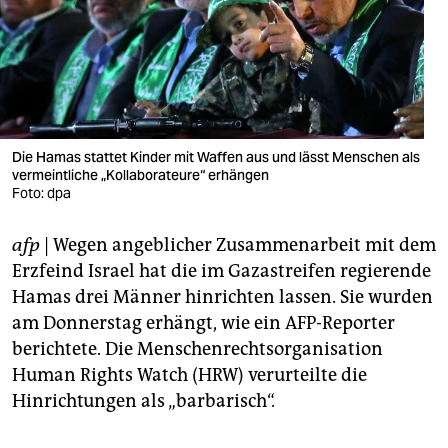
berlin
nord
wahrheit
verlag
Die Hamas stattet Kinder mit Waffen aus und lässt Menschen als
verlag
vermeintliche „Kollaborateure“ erhängen
Foto: dpa
veranstaltungen
afp
| Wegen angeblicher Zusammenarbeit mit dem
shop
Erzfeind Israel hat die im Gazastreifen regierende
fragen & hilfe
Hamas drei Männer hinrichten lassen. Sie wurden
am Donnerstag erhängt, wie ein AFP-Reporter
unterstützen
berichtete. Die Menschenrechtsorganisation
abo
Human Rights Watch (HRW) verurteilte die
Hinrichtungen als „barbarisch“.
genossenschaft