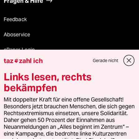
Fragen & Hilfe
Feedback
Aboservice
ePaper Login
taz
zahl ich
Gerade nicht

Downloads für Abonnierende
Links lesen, rechts
bekämpfen
© 2026 taz Verlags und Vertriebs GmbH
Alle Rechte vorbehalten. Bei rechtlichen Fragen oder für Genehmigungen
Mit doppelter Kraft für eine offene Gesellschaft!
wenden Sie sich bitte an
lizenzen@taz.de
Besonders jetzt brauchen Menschen, die sich gegen
Rechtsextremismus einsetzen, unsere Solidarität.
Daher gehen 50 Prozent der Einnahmen aus
Feedback
Redaktionsstatut
Kommune-Richtlinien
KI-
Neuanmeldungen an „Alles beginnt im Zentrum“ –
eine Kampagne, die bedrohte linke Kulturzentren
Leitlinie
Informant
Datenschutz
Impressum
AGB