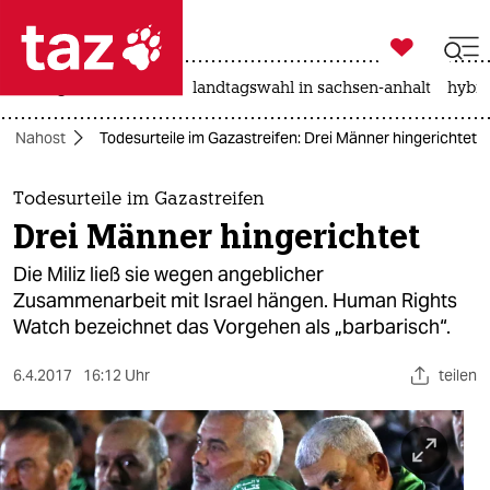

taz zahl ich
niedrigwasser
rente
landtagswahl in sachsen-anhalt
hybri

taz zahl ich
Nahost
Todesurteile im Gazastreifen: Drei Männer hingerichtet
taz zahl ich
themen
Todesurteile im Gazastreifen
Drei Männer hingerichtet
politik
Die Miliz ließ sie wegen angeblicher
öko
Zusammenarbeit mit Israel hängen. Human Rights
Watch bezeichnet das Vorgehen als „barbarisch“.
gesellschaft
6.4.2017
16:12 Uhr
teilen
kultur
sport