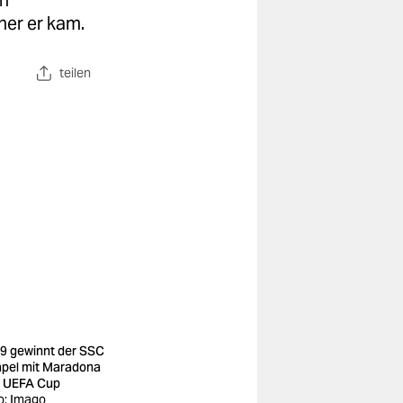
nn
her er kam.
teilen
9 gewinnt der SSC
pel mit Maradona
 UEFA Cup
o: Imago