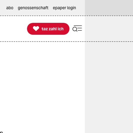
abo
genossenschaft
epaper login

taz zahl ich
taz zahl ich