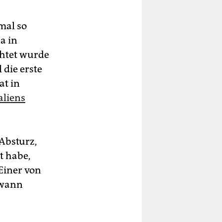
mal so
a in
chtet wurde
die erste
at in
aliens
Absturz,
t habe,
Einer von
dwann