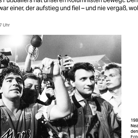
s Fußballers hat unseren Kolumnisten bewegt. De
r einer, der aufstieg und fiel – und nie vergaß, wo
7 Uhr
198
Nea
den
Fot