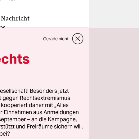
 Nachricht
os
England
bei
Gerade nicht
­einlage im
echts
 an die
radona
be: 1989
apel zum
esellschaft! Besonders jetzt
rt gegen Rechtsextremismus
z kooperiert daher mit „Alles
t mir dieser
ller Einnahmen aus Anmeldungen
burt erlebt
. September – an die Kampagne,
rstützt und Freiräume sichern will,
bei?