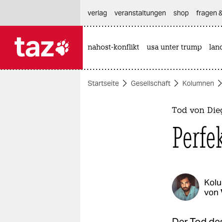
hautnavigation anspringen
hauptinhalt anspringen
footer anspringen
verlag
veranstaltungen
shop
fragen &
nahost-konflikt
usa unter trump
lan

taz zahl ich
taz zahl ich
Startseite
Gesellschaft
Kolumnen
themen
politik
Tod von Di
Perfe
öko
gesellschaft
kultur
Kol
von
sport