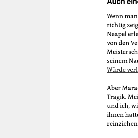
Auch ein
Wenn man g
richtig ze
Neapel erle
von den Ve
Meistersch
seinem Na
Würde ver
Aber Marad
Tragik. Me
und ich, w
ihnen hatt
reinziehen