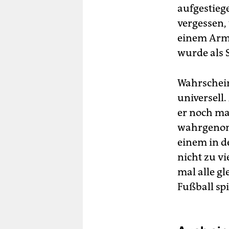
aufgestiege
vergessen,
einem Arme
wurde als 
Wahrschein
universell
er noch ma
wahrgenomm
einem in d
nicht zu vi
mal alle gl
Fußball spi