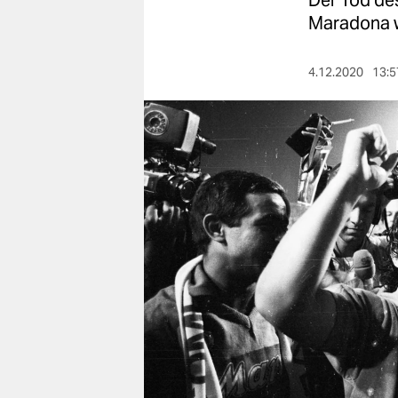
Der Tod de
berlin
Maradona wa
nord
4.12.2020
13:5
wahrheit
verlag
verlag
veranstaltungen
shop
fragen & hilfe
unterstützen
abo
genossenschaft