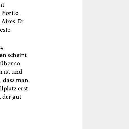
ht
Fiorito,
Aires. Er
este.
n,
en scheint
rüher so
 ist und
, dass man
lplatz erst
, der gut