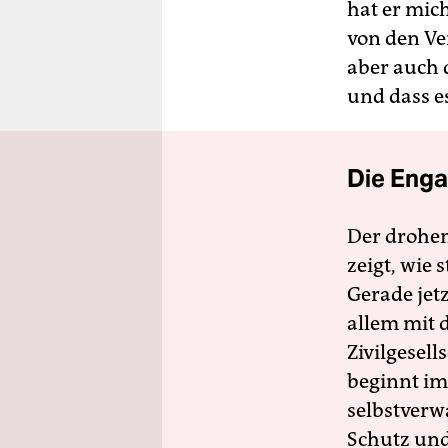
hat er mich
von den Ve
aber auch 
und dass e
Die Enga
Der drohe
zeigt, wie
Gerade jet
allem mit d
Zivilgesell
beginnt im
selbstverw
Schutz und 