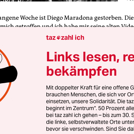
angene Woche ist Diego Maradona gestorben. Die
 mich getroffen und ich habe mir seine alten Vide
eschaut: das verrückte Spiel
Argentinien gegen 
taz
zahl ich

6, das ihn zur Legende machte, die
Aufwärm­tanz
Links lesen, r
 Olympiastadion
1989, mehrmals. Ich habe mich
e meines Onkels und an seine Begegnung mit Ma
bekämpfen
ber die ich mich als kleiner Junge sehr gefreut ha
 im Bremer Weserstadion gesehen, als der SSC Ne
iel da war.
Mit doppelter Kraft für eine offene G
brauchen Menschen, die sich vor O
einsetzen, unsere Solidarität. Die ta
rst ein Jahr später, 1990, geboren: Warum also is
beginnt im Zentrum“. 50 Prozent a
 der seinen sportlichen Höhepunkt vor meiner Ge
bei taz zahl ich gehen – bis zum 30
die linke, selbstverwaltete Orte unte
ter ziemlich abgestürzt ist, so wichtig?
bevor sie verschwinden. Sind Sie da