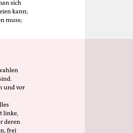
man sich
eien kann;
en muss;
wahlen
sind.
h und vor
lles
 linke,
ür deren
n, frei