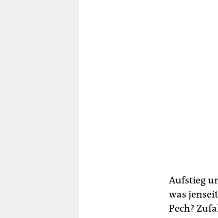
Aufstieg un
was jensei
Pech? Zufal