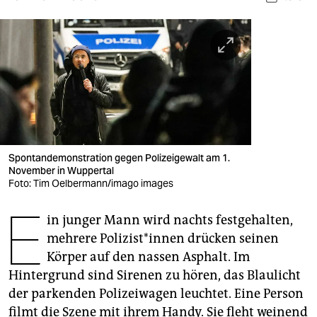
berlin
nord
wahrheit
verlag
verlag
veranstaltungen
Spontandemonstration gegen Polizeigewalt am 1.
November in Wuppertal
shop
Foto: Tim Oelbermann/imago images
E
fragen & hilfe
in junger Mann wird nachts festgehalten,
unterstützen
mehrere Po­li­zis­t*in­nen drücken seinen
Körper auf den nassen Asphalt. Im
abo
Hintergrund sind Sirenen zu hören, das Blaulicht
genossenschaft
der parkenden Polizeiwagen leuchtet. Eine Person
filmt die Szene mit ihrem Handy. Sie fleht weinend