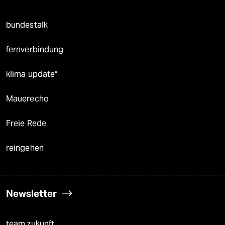
bundestalk
fernverbindung
klima update°
Mauerecho
Freie Rede
reingehen
Newsletter
team zukunft