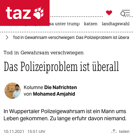

taz zahl ich
hitze
bergsteigen
usa unter trump
katzen
landtagswahl i

taz zahl ich
lt
Tod in Gewahrsam verschwiegen: Das Polizeiproblem ist überall
taz zahl ich
themen
Tod in Gewahrsam verschwiegen
Das Polizeiproblem ist überall
politik
öko
Kolumne
Die Nafrichten
gesellschaft
von
Mohamed Amjahid
kultur
In Wuppertaler Polizeigewahrsam ist ein Mann ums
Leben gekommen. Zu lange erfuhr davon niemand.
sport
10.11.2021
15:51 Uhr
teilen