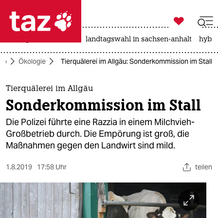

taz zahl ich
niedrigwasser
rente
landtagswahl in sachsen-anhalt
hybri

taz zahl ich
ko
Ökologie
Tierquälerei im Allgäu: Sonderkommission im Stall
taz zahl ich
themen
Tierquälerei im Allgäu
Sonderkommission im Stall
politik
Die Polizei führte eine Razzia in einem Milchvieh-
öko
Großbetrieb durch. Die Empörung ist groß, die
Maßnahmen gegen den Landwirt sind mild.
gesellschaft
1.8.2019
17:58 Uhr
teilen
kultur
sport