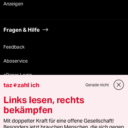
Anzeigen
Fragen & Hilfe
Feedback
Aboservice
ePaper Login
taz
zahl ich
Gerade nicht

Downloads für Abonnierende
Links lesen, rechts
bekämpfen
© 2026 taz Verlags und Vertriebs GmbH
Alle Rechte vorbehalten. Bei rechtlichen Fragen oder für Genehmigungen
Mit doppelter Kraft für eine offene Gesellschaft!
wenden Sie sich bitte an
lizenzen@taz.de
Besonders jetzt brauchen Menschen, die sich gegen