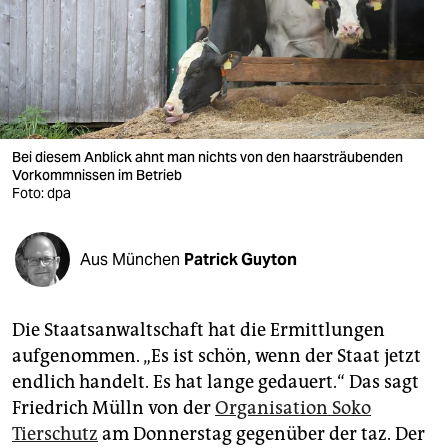
berlin
nord
wahrheit
verlag
Bei diesem Anblick ahnt man nichts von den haarsträubenden
verlag
Vorkommnissen im Betrieb
Foto: dpa
veranstaltungen
shop
Aus München
Patrick Guyton
fragen & hilfe
Die Staatsanwaltschaft hat die Ermittlungen
unterstützen
aufgenommen. „Es ist schön, wenn der Staat jetzt
abo
endlich handelt. Es hat lange gedauert.“ Das sagt
Friedrich Mülln von der
Organisation Soko
genossenschaft
Tierschutz
am Donnerstag gegenüber der taz. Der