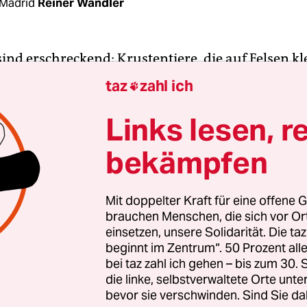
Madrid
Reiner Wandler
sind erschreckend: Krustentiere, die auf Felsen kl
, die aus dem Wasser springen. Das Meeresgetier
taz
zahl ich

 größten Salzwasserlagune Europas, kämpft verzw
 gegen den Sauerstoffmangel im Wasser an. Tonne
Links lesen, r
 Krebse wurden seit Mitte Oktober an der Küste d
bekämpfen
lagune unweit der südwestspanischen Stadt Mur
mt. Politiker und Umweltschützer streiten sich 
n der Katastrophe, und wer für sie verantwortlich
Mit doppelter Kraft für eine offene G
brauchen Menschen, die sich vor O
einsetzen, unsere Solidarität. Die ta
gionale Koalitionsregierung aus konservativer Par
beginnt im Zentrum“. 50 Prozent a
) und rechtsliberalen Ciudadanos (Cs), die seit d
bei taz zahl ich gehen – bis zum 30
 Unterstützung der rechtsradikalen VOX regiert,
die linke, selbstverwaltete Orte unte
bevor sie verschwinden. Sind Sie da
Schuld hat ein Unwetter mit den größten Regenfäll