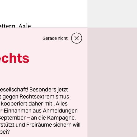
ettern, Aale
 im Mar
Gerade nicht
eifelt wie
n toter
echts
er
cia
jetzt über
 ist.
esellschaft! Besonders jetzt
rt gegen Rechtsextremismus
z kooperiert daher mit „Alles
tido
ller Einnahmen aus Anmeldungen
iesem
. September – an die Kampagne,
 ist der
rstützt und Freiräume sichern will,
bei?
en seit