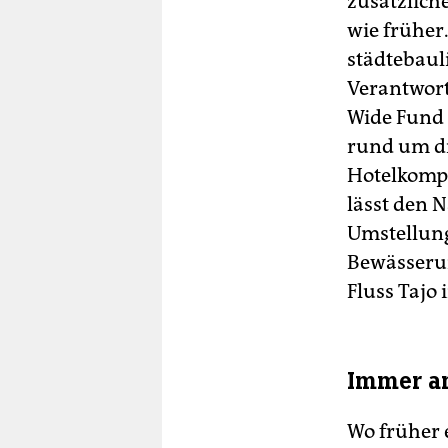
zusätzlich
wie früher
städtebaul
Verantwort
Wide Fund 
rund um di
Hotelkompl
lässt den 
Umstellung
Bewässerun
Fluss Tajo
Immer a
Wo früher