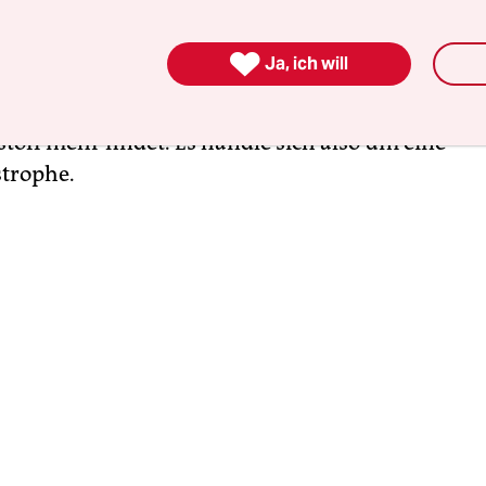
edenken Ende September. Laut Antonio Luengo
 Minister für Landwirtschaft, Viehzucht und Fisc

Ja, ich will
edimentreiche Süßwasser, das in die Lagune gelan
 Hektar in „Totwasser“ verwandelt, in denen sich
toff mehr findet. Es handle sich also um eine
trophe.