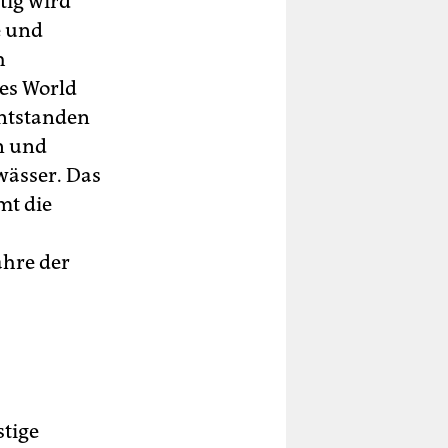
tig wird
e und
h
des World
entstanden
n und
wässer. Das
mt die
ahre der
tige