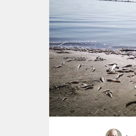
berlin
nord
wahrheit
verlag
verlag
veranstaltungen
shop
fragen & hilfe
unterstützen
abo
genossenschaft