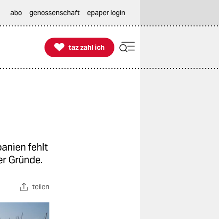
abo
genossenschaft
epaper login

taz zahl ich
taz zahl ich
anien fehlt
er Gründe.
teilen