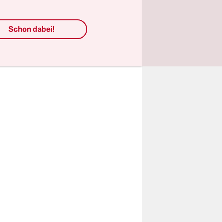
, dem
hfang,
Schon dabei!
gte, 210
 überhaupt