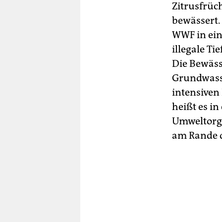
Zitrusfrüc
bewässert.
WWF in ei
illegale T
Die Bewäss
Grundwasse
intensiven
heißt es i
Umweltorga
am Rande d