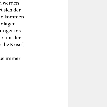
nd werden
t sich der
ien kommen
anlagen.
Dünger ins
r aus der
die Krise“,
sei immer