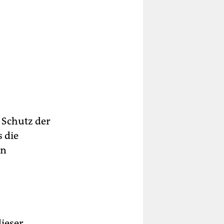
m Schutz der
s die
en
ieser