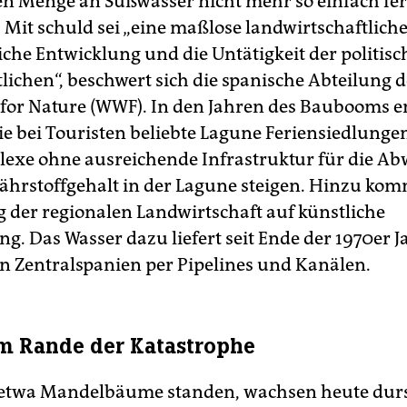
en Menge an Süßwasser nicht mehr so einfach fer
. Mit schuld sei „eine maßlose landwirtschaftlich
iche Entwicklung und die Untätigkeit der politisc
lichen“, beschwert sich die spanische Abteilung 
for Nature (WWF). In den Jahren des Baubooms 
e bei Touristen beliebte Lagune Feriensiedlunge
exe ohne ausreichende Infrastruktur für die Ab
Nährstoffgehalt in der Lagune steigen. Hinzu kom
 der regionalen Landwirtschaft auf künstliche
g. Das Wasser dazu liefert seit Ende der 1970er J
 in Zentralspanien per Pipelines und Kanälen.
m Rande der Katastrophe
 etwa Mandelbäume standen, wachsen heute durs