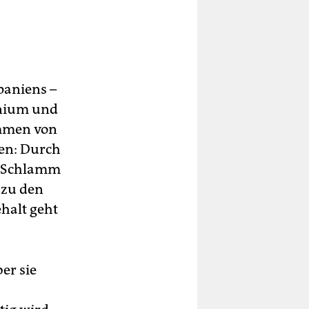
paniens –
onium und
ammen von
en: Durch
m Schlamm
 zu den
halt geht
er sie