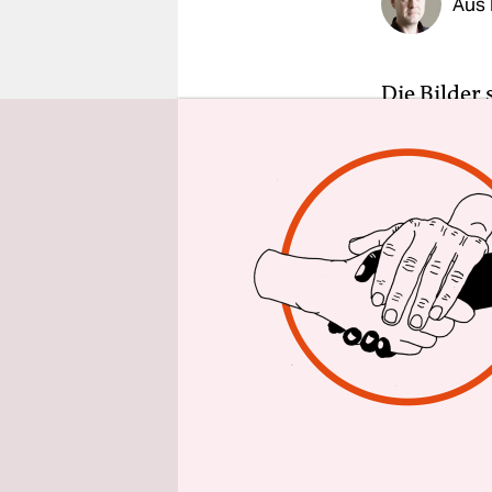
Aus 
epaper login
Die Bilder 
und Fische
Menor, der
vergeblich
Fische und
Mittelmeer
angeschwem
die Ursache
Für die re
Popular (PP
Sommer mit
Fall klar. 