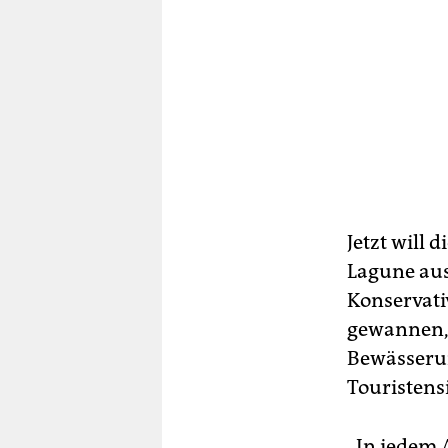
Jetzt will 
Lagune ausa
Konservati
gewannen, s
Bewässerun
Touristens
„In jedem 