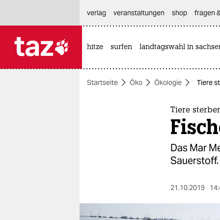
hautnavigation anspringen
hauptinhalt anspringen
footer anspringen
verlag
veranstaltungen
shop
fragen &
hitze
surfen
landtagswahl in sachse

taz zahl ich
taz zahl ich
Startseite
Öko
Ökologie
Tiere s
themen
politik
Tiere sterbe
Fisch
öko
Das Mar Me
gesellschaft
Sauerstoff
kultur
21.10.2019
14:
sport