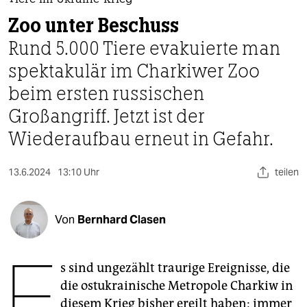
berlin
Tiere im Ukraine-Krieg
Zoo unter Beschuss
nord
Rund 5.000 Tiere evakuierte man
wahrheit
spektakulär im Charkiwer Zoo
beim ersten russischen
verlag
Großangriff. Jetzt ist der
verlag
Wiederaufbau erneut in Gefahr.
veranstaltungen
13.6.2024
13:10 Uhr
teilen
shop
fragen & hilfe
Von
Bernhard Clasen
unterstützen
E
abo
s sind ungezählt traurige Ereignisse, die
genossenschaft
die ostukrainische Metropole Charkiw in
diesem Krieg bisher ereilt haben: immer