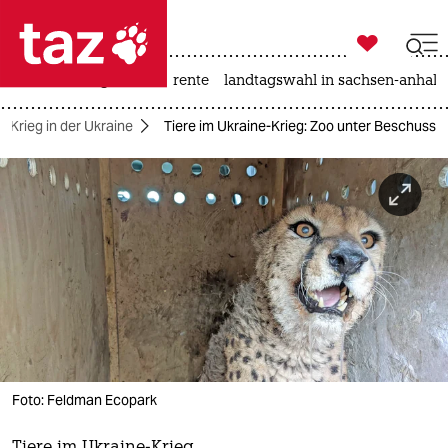

taz zahl ich
hitze
niedrigwasser
rente
landtagswahl in sachsen-anhalt

taz zahl ich
Krieg in der Ukraine
Tiere im Ukraine-Krieg: Zoo unter Beschuss
taz zahl ich
themen
politik
öko
gesellschaft
kultur
Foto: Feldman Ecopark
sport