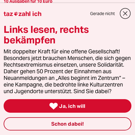
10 Ausgaben für 10 Euro
Die Wochenzeitung mit taz-Blick
taz
zahl ich
Gerade nicht

Unsere wochentaz bietet jeden Samstag
Links lesen, rechts
Journalismus, der es nicht allen recht macht und
Stimmen, die woanders nicht gehört werden. Jetzt
bekämpfen
zehn Wochen lang kennenlernen.
Jeden Samstag als gedruckte Zeitung frei Haus
Mit doppelter Kraft für eine offene Gesellschaft!
Besonders jetzt brauchen Menschen, die sich gegen
Zusätzlich digitale Ausgabe inkl. Vorlesefunktion
Rechtsextremismus einsetzen, unsere Solidarität.
Daher gehen 50 Prozent der Einnahmen aus
Neuanmeldungen an „Alles beginnt im Zentrum“ –
Jetzt bestellen
eine Kampagne, die bedrohte linke Kulturzentren
und Jugendorte unterstützt. Sind Sie dabei?

Ja, ich will
0 Kommentare
Schon dabei!
einloggen