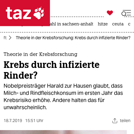

taz zahl ich
iran-krieg
landtagswahl in sachsen-anhalt
hitze
ceuta
ch

taz zahl ich
haft
Theorie in der Krebsforschung: Krebs durch infizierte Rinder?
taz zahl ich
themen
Theorie in der Krebsforschung
Krebs durch infizierte
politik
Rinder?
öko
Nobelpreisträger Harald zur Hausen glaubt, dass
Milch- und Rindfleischkonsum im ersten Jahr das
gesellschaft
Krebsrisiko erhöhe. Andere halten das für
unwahrscheinlich.
kultur
sport
18.7.2019
15:51 Uhr
teilen