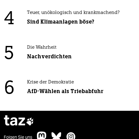
4
Teuer, unökologisch und krankmachend?
Sind Klimaanlagen böse?
5
Die Wahrheit
Nachverdichten
6
Krise der Demokratie
AfD-Wählen als Triebabfuhr
taz

Folgen Sie uns