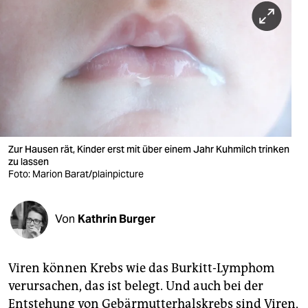
berlin
nord
wahrheit
verlag
verlag
veranstaltungen
Zur Hausen rät, Kinder erst mit über einem Jahr Kuhmilch trinken
zu lassen
Foto: Marion Barat/plainpicture
shop
fragen & hilfe
Von
Kathrin Burger
unterstützen
abo
Viren können Krebs wie das Burkitt-Lymphom
genossenschaft
verursachen, das ist belegt. Und auch bei der
Entstehung von Gebärmutterhalskrebs sind Viren,