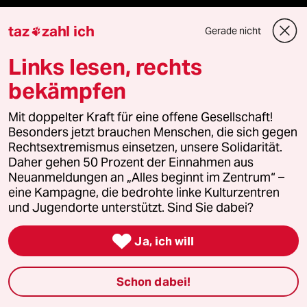
klima update°
taz
zahl ich
Gerade nicht

Mauerecho
Links lesen, rechts
bekämpfen
Freie Rede
Mit doppelter Kraft für eine offene Gesellschaft!
reingehen
Besonders jetzt brauchen Menschen, die sich gegen
Rechtsextremismus einsetzen, unsere Solidarität.
Daher gehen 50 Prozent der Einnahmen aus
Neuanmeldungen an „Alles beginnt im Zentrum“ –
Newsletter
eine Kampagne, die bedrohte linke Kulturzentren
und Jugendorte unterstützt. Sind Sie dabei?
team zukunft

Ja, ich will
taz frisch
Schon dabei!
taz zahl ich