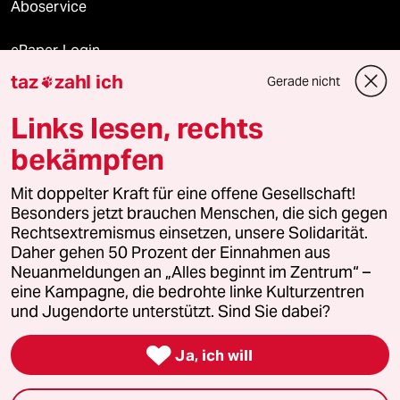
Aboservice
ePaper Login
taz
zahl ich
Gerade nicht

Downloads für Abonnierende
Links lesen, rechts
bekämpfen
© 2026 taz Verlags und Vertriebs GmbH
Mit doppelter Kraft für eine offene Gesellschaft!
Alle Rechte vorbehalten. Bei rechtlichen Fragen oder für Genehmigungen
wenden Sie sich bitte an
lizenzen@taz.de
Besonders jetzt brauchen Menschen, die sich gegen
Rechtsextremismus einsetzen, unsere Solidarität.
Daher gehen 50 Prozent der Einnahmen aus
Feedback
Redaktionsstatut
Kommune-Richtlinien
KI-
Neuanmeldungen an „Alles beginnt im Zentrum“ –
eine Kampagne, die bedrohte linke Kulturzentren
Leitlinie
Informant
Datenschutz
Impressum
AGB
und Jugendorte unterstützt. Sind Sie dabei?
Seitenwende
Einwilligungen widerrufen (Ads)

Ja, ich will