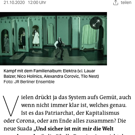
berlin
21.10.2020
12:00 Uhr
teilen
nord
wahrheit
verlag
verlag
veranstaltungen
Kampf mit dem Familienalbum: Elektra (v.l. Lauar
shop
Balzer, Nico Holinics, Alexandra Corovic, Tilo Nest)
Foto: JR Berliner Ensemble
fragen & hilfe
V
ielen drückt ja das System aufs Gemüt, auch
unterstützen
wenn nicht immer klar ist, welches genau.
abo
Ist es das Patriarchat, der Kapitalismus
oder Corona, oder am Ende alles zusammen? Die
genossenschaft
neue Suada
„Und sicher ist mit mir die Welt