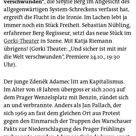
epaper login
verschwunden“
, die Sibylle Berg im Angesicht des
allgegenwärtigen System-Schreckens verfasst hat,
ergreift die Flucht in die Ironie. Im Lachen lebt ja
immer noch ein Stück Freiheit. Sebastian Nübling,
erfahrener Berg-Regisseur, setzt das neue Stück im
Gorki-Theater
in Szene. Mit Katja Riemann
übrigens! (Gorki Theater: „Und sicher ist mit mir
die Welt verschwunden“, Premiere 24.10., 19:30
Uhr).
Der junge Zdeněk Adamec litt am Kapitalismus.
Im Alter von 18 Jahren übergoss er sich 2003 auf
dem Prager Wenzelsplatz mit Benzin, zündet sich
an und verbrannte. Anders als Jan Pallach, der
sich 1969 an fast dem gleichen Ort aus Protest
gegen den Einmarsch der Truppen des Warschauer
Pakts zur Niederschlagung des Prager Frühlings