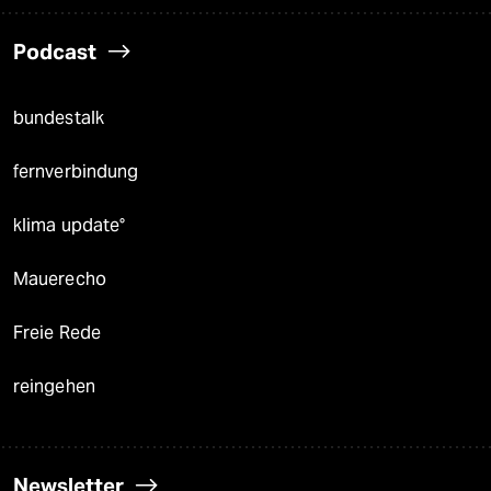
Podcast
bundestalk
fernverbindung
klima update°
Mauerecho
Freie Rede
reingehen
Newsletter