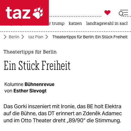

taz zahl ich
bergsteigen
usa unter trump
katzen
landtagswahl in sachs

taz zahl ich
e
Berlin
taz Plan
Theatertipps für Berlin: Ein Stück Freiheit
taz zahl ich
themen
Theatertipps für Berlin
Ein Stück Freiheit
politik
öko
Kolumne
Bühnenrevue
von
Esther Slevogt
gesellschaft
kultur
Das Gorki inszeniert mit Ironie, das BE holt Elektra
auf die Bühne, das DT erinnert an Zdeněk Adamec
sport
und im Otto Theater dreht „89/90“ die Stimmung.