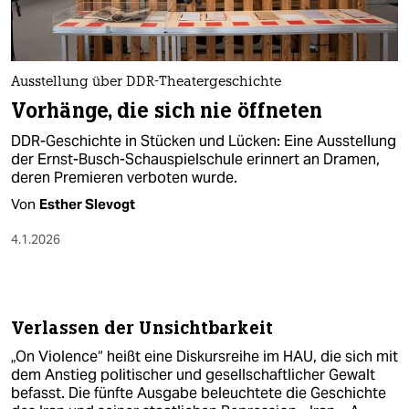
berlin
nord
wahrheit
Ausstellung über DDR-Theatergeschichte
Vorhänge, die sich nie öffneten
verlag
DDR-Geschichte in Stücken und Lücken: Eine Ausstellung
der Ernst-Busch-Schauspielschule erinnert an Dramen,
verlag
deren Premieren verboten wurde.
veranstaltungen
Von
Esther Slevogt
shop
4.1.2026
fragen & hilfe
unterstützen
Verlassen der Unsichtbarkeit
abo
„On Violence“ heißt eine Diskursreihe im HAU, die sich mit
dem Anstieg politischer und gesellschaftlicher Gewalt
genossenschaft
befasst. Die fünfte Ausgabe beleuchtete die Geschichte