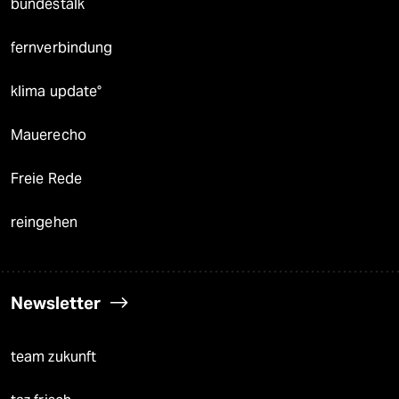
bundestalk
fernverbindung
klima update°
Mauerecho
Freie Rede
reingehen
Newsletter
team zukunft