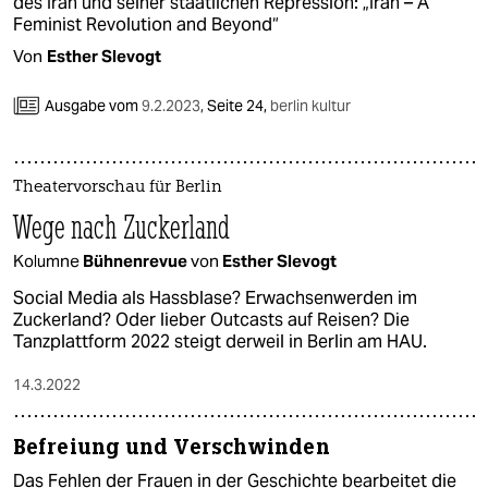
des Iran und seiner staatlichen Repression: „Iran – A
epaper login
Feminist Revolution and Beyond“
Von
Esther Slevogt
Ausgabe vom
9.2.2023
,
Seite 24,
berlin kultur
Theatervorschau für Berlin
Wege nach Zuckerland
Kolumne
Bühnenrevue
von
Esther Slevogt
Social Media als Hassblase? Erwachsenwerden im
Zuckerland? Oder lieber Outcasts auf Reisen? Die
Tanzplattform 2022 steigt derweil in Berlin am HAU.
14.3.2022
Befreiung und Verschwinden
Das Fehlen der Frauen in der Geschichte bearbeitet die