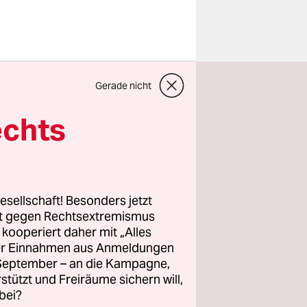
nschen
Gerade nicht
en werden.
n schlagen
echts
dten ein,
sischen
seit
arland.
esellschaft! Besonders jetzt
rt gegen Rechtsextremismus
z kooperiert daher mit „Alles
ller Einnahmen aus Anmeldungen
 fortan
. September – an die Kampagne,
schehen
rstützt und Freiräume sichern will,
bei?