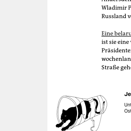
Wladimir P
Russland v
Eine belaru
ist sie ei
Präsidente
wochenlang
Straße geh
Je
Unt
Os