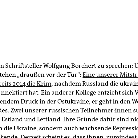
 Schriftsteller Wolfgang Borchert zu sprechen: 
 stehen „draußen vor der Tür“:
Eine unserer Mit­stre
reits 2014 die Krim
, nachdem Russland die ukrai
nnektiert hat. Ein anderer Kollege entzieht sich
ndem Druck in der Ost­ukrai­ne, er geht in den W
es. Zwei unserer russischen Teil­neh­me­r:in­nen 
n Estland und Lettland. Ihre Gründe dafür sind ni
n die Ukraine, sondern auch wachsende Repress
ende. Derzeit scheint es, dass ihnen, zumindest 