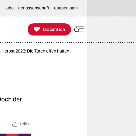
abo
genossenschaft
epaper login

taz zahl ich
taz zahl ich
erbst 2022: Die Türen offen halten
Doch der
teilen