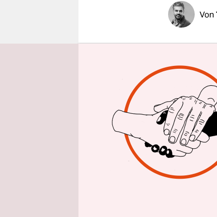
epaper login
Von
Wenn am En
bisweilen 
Der 24. Fe
die ersten
der Großan
Invasion w
nunmehr a
Im März 20
Tagebuchei
regelmäßig 
und seine 