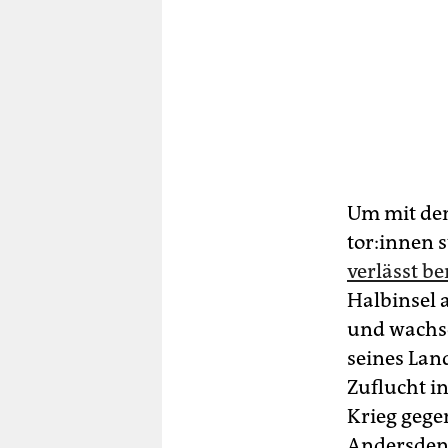
Um mit dem
to­r:in­nen
verlässt be
Halbinsel a
und wachse
seines Land
Zuflucht i
Krieg gege
Andersdenk