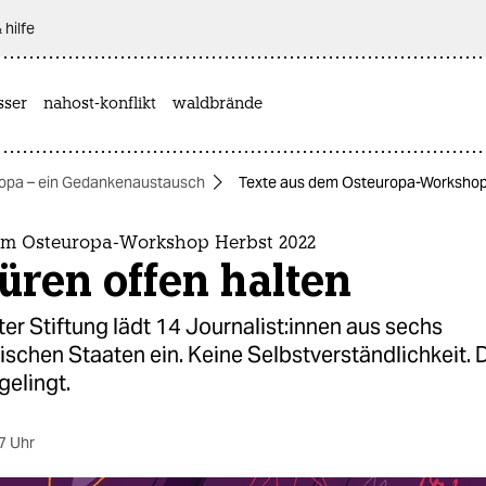
 hilfe
sser
nahost-konflikt
waldbrände
opa – ein Gedankenaustausch
Texte aus dem Osteuropa-Workshop H
em Osteuropa-Workshop Herbst 2022
üren offen halten
er Stiftung lädt 14 Jour­na­lis­t:in­nen aus sechs
schen Staaten ein. Keine Selbstverständlichkeit. 
gelingt.
7 Uhr