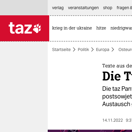
hautnavigation anspringen
hauptinhalt anspringen
footer anspringen
verlag
veranstaltungen
shop
fragen &
krieg in der ukraine
hitze
niedrigwa

taz zahl ich
taz zahl ich
Startseite
Politik
Europa
Osteur
themen
politik
Texte aus d
Die T
öko
Die taz Pant
gesellschaft
postsowjeti
Austausch 
kultur
sport
14.11.2022
9:3