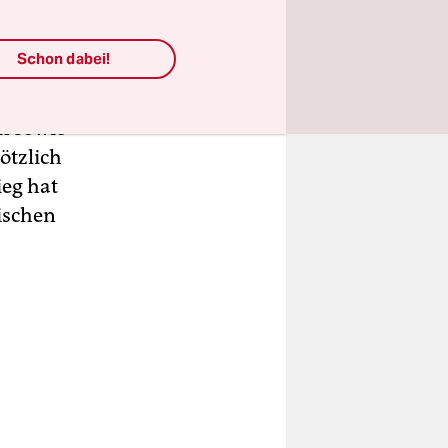
izistisch
Schon dabei!
arus,
ettland,
n sowie
lötzlich
eg hat
ischen