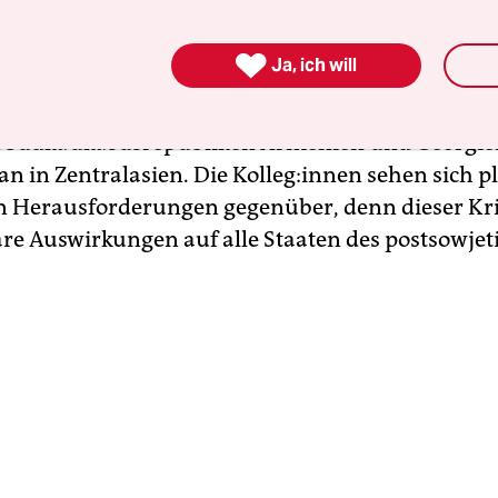
dlichen Perspektiven zu dokumentieren und publ
. 17 Jour­na­lis­t:in­nen sind bereit, bei dem Projekt

Ja, ich will
n. Sie schreiben aus der Ukraine, Russland, Bel
er auch aus den baltischen Staaten Estland und L
n Südkaukasusrepubliken Armenien und Georgie
an in Zentralasien. Die Kol­le­g:in­nen sehen sich p
 Herausforderungen gegenüber, denn dieser Kri
re Auswirkungen auf alle Staaten des postsowjet