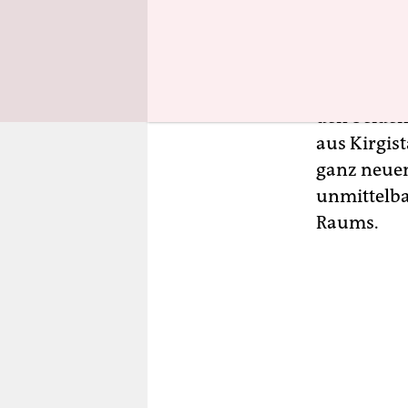
unterschie
zu begleiten
mitzumache
Moldau, ab
den beide
aus Kirgist
ganz neuen
unmittelba
Raums.