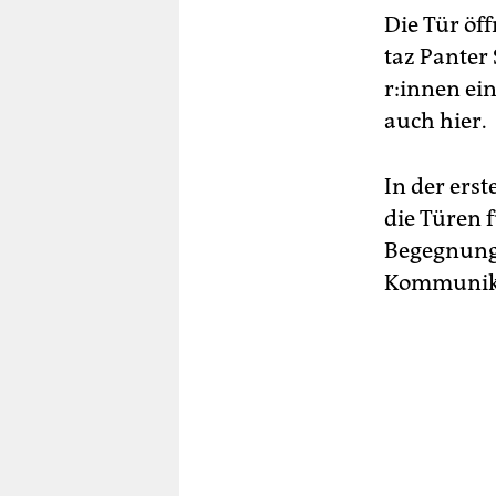
Die Tür öff
taz Panter 
r:in­nen e
auch hier.
In der ers
die Türen f
Begegnung 
Kommunikat