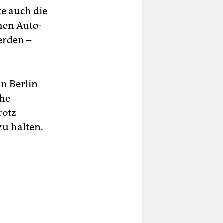
te auch die
hen Au­to­
erden –
in Berlin
che
rotz
u halten.