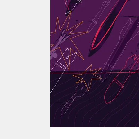
berlin
nord
wahrheit
verlag
verlag
veranstaltungen
shop
fragen & hilfe
unterstützen
abo
genossenschaft