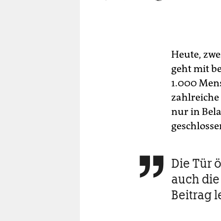
Heute, zwe
geht mit b
1.000 Mens
zahlreiche 
nur in Bel
geschlossen
Die Tür 

auch die 
Beitrag l