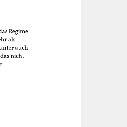
 das Regime
hr als
runter auch
 das nicht
r