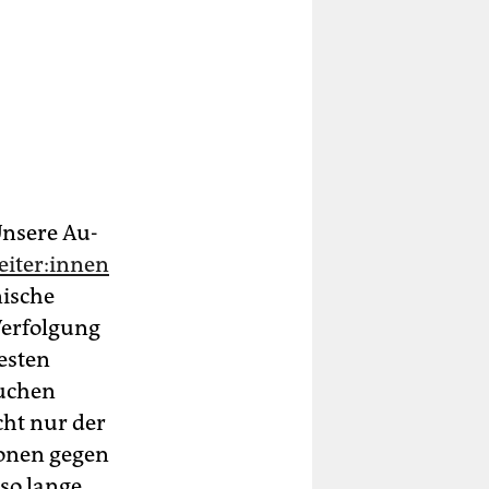
Unsere Au­
i­te­r:in­nen
nische
 Verfolgung
esten
suchen
cht nur der
ionen gegen
so lange