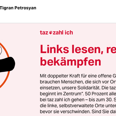
Tigran Petrosyan
de des Tages die Sonne untergeht, zweifeln Me
taz
zahl ich

daran, ob sie sich am anderen Morgen wiederseh
bruar 2022 ist eine Zäsur: Noch vor dem Aufstehe
Links lesen, r
 russischen Raketen in mehreren ukrainischen Stä
bekämpfen
griff hat begonnen. Was viele als Beginn der rus
ahrnehmen, ist jedoch nur die Fortsetzung eines 
cht Jahren andauernden Kriegs gegen das Nachb
Mit doppelter Kraft für eine offene G
brauchen Menschen, die sich vor O
einsetzen, unsere Solidarität. Die ta
22 startet die
taz Panter Stiftung
ein Projekt:
beginnt im Zentrum“. 50 Prozent a
nträge unter dem Titel: „Krieg und Frieden“
, die
bei taz zahl ich gehen – bis zum 30
in der taz erscheinen. Die Idee ist, das Kriegsge
die linke, selbstverwaltete Orte unte
bevor sie verschwinden. Sind Sie da
Bedeutung für den Alltag der Menschen aus