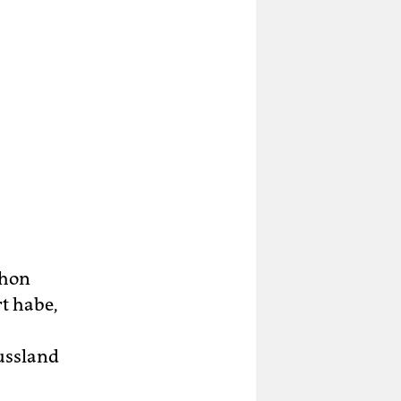
chon
t habe,
ussland