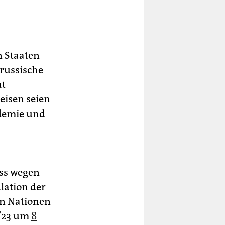
n Staaten
 russische
ut
eisen seien
ndemie und
ass wegen
lation der
en Nationen
2/23 um
8