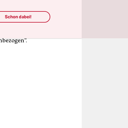
erin beim
Schon dabei!
y
,
ben nie
inbezogen“.