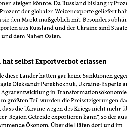
ionen
steigen könnte. Da Russland bislang 17 Proz
 Prozent der globalen Weizenexporte geliefert ha
sie den Markt maßgeblich mit. Besonders abhä
porten aus Russland und der Ukraine sind Staate
a und dem Nahen Osten.
 hat selbst Exportverbot erlassen
e diese Länder hätten gar keine Sanktionen geg
sagte Oleksandr Perekhozhuk, Ukraine-Experte a
ür Agrarentwicklung in Transformationsökonomie
Zum größten Teil wurden die Preissteigerungen d
, dass die Ukraine wegen des Kriegs nicht mehr ü
r-Region Getreide exportieren kann“, so der aus
tammende Ökonom. Über die Häfen dort und im