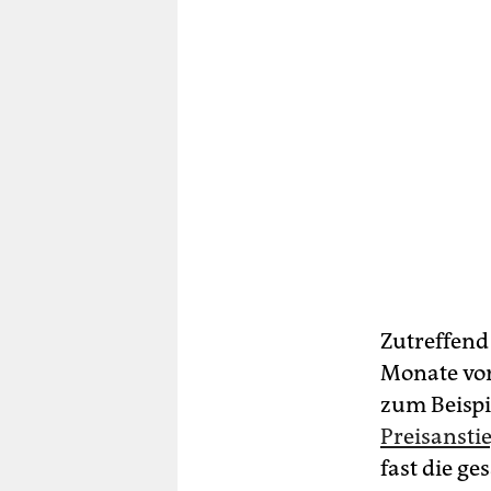
Zutreffend 
Monate vor
zum Beispi
Preisansti
fast die g