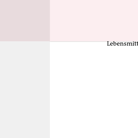
Ähnlich ha
Wirtschaft
geäußert. 
Lebensmitt