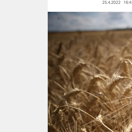
berlin
25.4.2022
16:4
nord
wahrheit
verlag
verlag
veranstaltungen
shop
fragen & hilfe
unterstützen
abo
genossenschaft