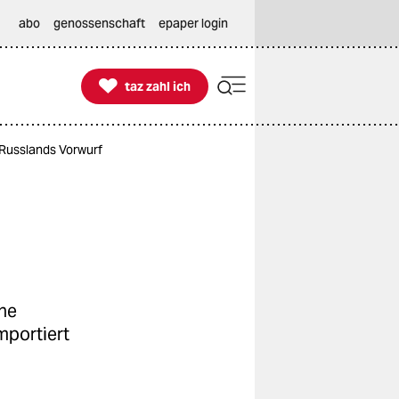
abo
genossenschaft
epaper login

taz zahl ich
taz zahl ich
 Russlands Vorwurf
öhe
mportiert