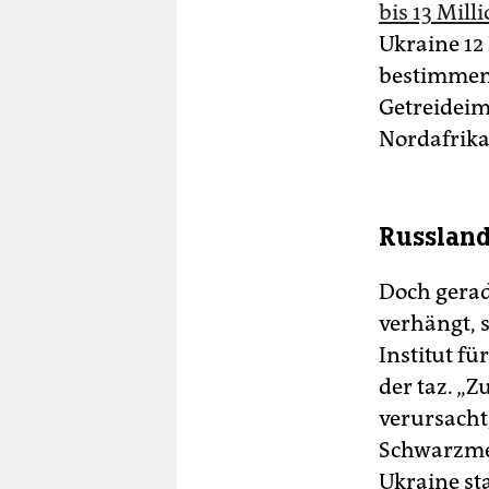
bis 13 Mill
Ukraine 12
bestimmen 
Getreideim
Nordafrik
Russland
Doch gerad
verhängt, 
Institut f
der taz. „
verursacht
Schwarzmee
Ukraine s