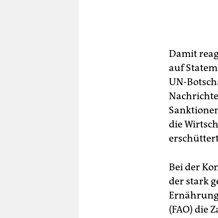
Damit reag
auf Statem
UN-Botscha
Nachrichte
Sanktionen
die Wirtsch
erschütter
Bei der Ko
der stark 
Ernährungs
(FAO) die 