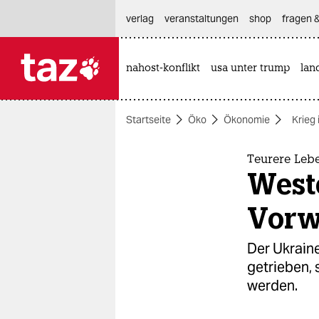
hautnavigation anspringen
hauptinhalt anspringen
footer anspringen
verlag
veranstaltungen
shop
fragen &
nahost-konflikt
usa unter trump
lan

taz zahl ich
taz zahl ich
Startseite
Öko
Ökonomie
Krieg 
themen
politik
Teurere Leb
West
öko
Vorw
gesellschaft
Der Ukraine
kultur
getrieben, 
werden.
sport