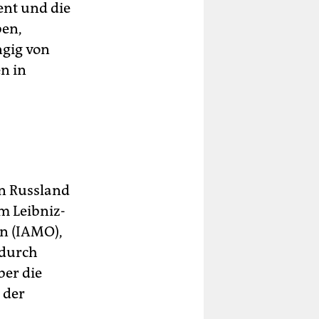
ent und die
ben,
ngig von
n in
en Russland
m Leibniz-
n (IAMO),
adurch
ber die
 der