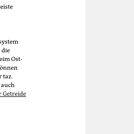
eiste
system
 die
eim Ost-
 können
 taz.
e auch
r Getreide