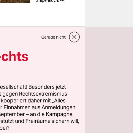
Shipenkov/EPA
allem
Gerade nicht
 verteuert.
echts
er Ukraine,
eltmarkt
 russischen
chem Boden
esellschaft! Besonders jetzt
r,
rt gegen Rechtsextremismus
ort- und
z kooperiert daher mit „Alles
reichen
ller Einnahmen aus Anmeldungen
. September – an die Kampagne,
.
rstützt und Freiräume sichern will,
olz,
bei?