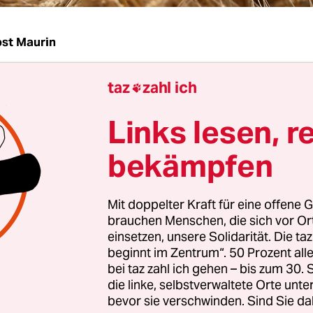
st Maurin
taz
zahl ich
 die USA weisen Vorwürfe des Kreml zurück, vor 

 des Westens gegen Russland hätten Lebensmittel
Links lesen, r
iven Effekte auf die Agrarrohstoffproduktion in d
 oder die Verfügbarkeit von Rohstoffen auf dem W
bekämpfen
rgebnis der destabilisierenden Auswirkungen der
 und der militärischen Aktivitäten auf ukrainis
Mit doppelter Kraft für eine offene G
der EU-Sanktionen“, schreibt Miriam García Ferre
brauchen Menschen, die sich vor O
 der Europäischen Kommission, der taz. „Die Exp
einsetzen, unsere Solidarität. Die ta
chränkungen klammern […] Produkte aus den Be
beginnt im Zentrum“. 50 Prozent a
bei taz zahl ich gehen – bis zum 30
t, Pharma, Lebensmittel und
Landwirtschaft
aus“
die linke, selbstverwaltete Orte unte
n habe die EU Einfuhrverbote beispielsweise für H
bevor sie verschwinden. Sind Sie da
viar und Wodka verhängt.