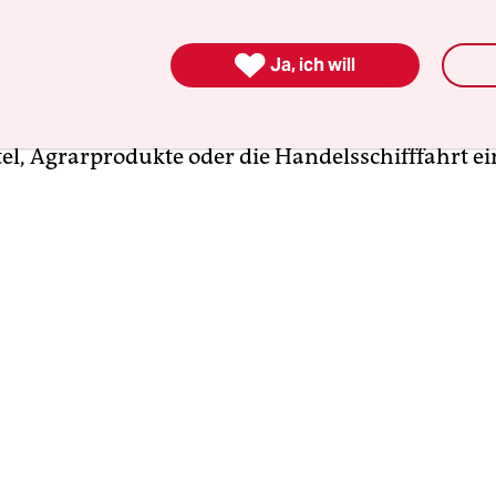
tte sich vergangenen Donnerstag die US-Vertret

Ja, ich will
s- und Sozialrat der Vereinten Nationen,
Lisa Cart
Sie teilte mit, „US-Sanktionen gegen Russland ha
el, Agrarprodukte oder die Handelsschifffahrt e