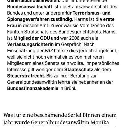
Generalbundesanwältin.
Die ihr unterstehende
epaper login
Bundesanwaltschaft
ist die Staatsanwaltschaft des
Bundes und unter anderem
für Terrorismus- und
Spionageverfahren zuständig.
Harms ist die
erste
Frau
in diesem Amt. Zuvor war sie Vorsitzende des
Fünften Strafsenats des Bundesgerichtshofs. Harns
ist
Mitglied der CDU und
war 2006 auch als
Verfassungsrichterin
im Gespräch. Nach
Einschätzung der
FAZ
hat sie dies jedoch abgelehnt,
weil sie nicht noch einmal eines von mehreren
Mitgliedern eines Senats sein wollte. Ihr persönliches
Interesse gilt weniger dem
Staatsschutz
als dem
Steuerstrafrecht.
Bis zu ihrer Berufung zur
Generalbundesanwältin lehrte sie nebenher an der
Bundesfinanzakademie
in Brühl.
Was für eine beschämende Serie! Binnen einem
Jahr wurde Generalbundesanwältin Monika