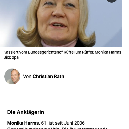
berlin
nord
wahrheit
verlag
verlag
Kassiert vom Bundesgerichtshof Rüffel um Rüffel: Monika Harms
Bild: dpa
veranstaltungen
shop
Von
Christian Rath
fragen & hilfe
unterstützen
abo
Die Anklägerin
genossenschaft
Monika Harms,
61, ist seit Juni 2006