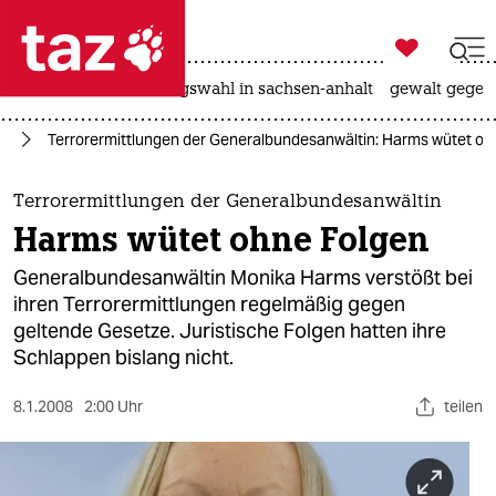

taz zahl ich
hitze
surfen
landtagswahl in sachsen-anhalt
gewalt gegen

taz zahl ich
nd
Terrorermittlungen der Generalbundesanwältin: Harms wütet oh
taz zahl ich
themen
Terrorermittlungen der Generalbundesanwältin
Harms wütet ohne Folgen
politik
Generalbundesanwältin Monika Harms verstößt bei
öko
ihren Terrorermittlungen regelmäßig gegen
geltende Gesetze. Juristische Folgen hatten ihre
gesellschaft
Schlappen bislang nicht.
kultur
8.1.2008
2:00 Uhr
teilen
sport