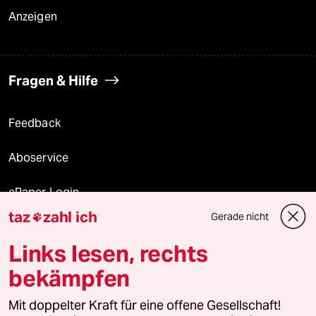
Anzeigen
Fragen & Hilfe
Feedback
Aboservice
ePaper Login
taz
zahl ich
Gerade nicht

Downloads für Abonnierende
Links lesen, rechts
bekämpfen
© 2026 taz Verlags und Vertriebs GmbH
Mit doppelter Kraft für eine offene Gesellschaft!
Alle Rechte vorbehalten. Bei rechtlichen Fragen oder für Genehmigungen
wenden Sie sich bitte an
lizenzen@taz.de