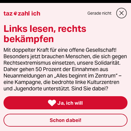
taz
zahl ich
Gerade nicht
Demnächst

Links lesen, rechts
Vor Ort
bekämpfen
Live im Stream
Mit doppelter Kraft für eine offene Gesellschaft!
Besonders jetzt brauchen Menschen, die sich gegen
Vergangene
Rechtsextremismus einsetzen, unsere Solidarität.
Daher gehen 50 Prozent der Einnahmen aus
taz lab 2027
Neuanmeldungen an „Alles beginnt im Zentrum“ –
eine Kampagne, die bedrohte linke Kulturzentren
und Jugendorte unterstützt. Sind Sie dabei?
Mehr taz Lesestoff

Ja, ich will
taz Blogs
Schon dabei!
taz FUTURZWEI