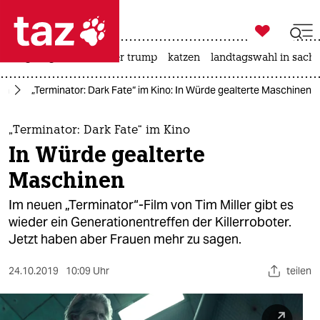

taz zahl ich
bergsteigen
usa unter trump
katzen
landtagswahl in sachs

taz zahl ich
lm
„Terminator: Dark Fate“ im Kino: In Würde gealterte Maschinen
taz zahl ich
themen
„Terminator: Dark Fate“ im Kino
In Würde gealterte
politik
Maschinen
öko
Im neuen „Terminator“-Film von Tim Miller gibt es
wieder ein Generationentreffen der Killerroboter.
gesellschaft
Jetzt haben aber Frauen mehr zu sagen.
kultur
24.10.2019
10:09 Uhr
teilen
sport