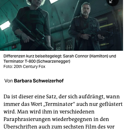
berlin
nord
wahrheit
verlag
verlag
Differenzen kurz beiseitegelegt: Sarah Connor (Hamilton) und
Terminator T-800 (Schwarzen­egger)
veranstaltungen
Foto: 20th Century Fox
shop
Von
Barbara Schweizerhof
fragen & hilfe
unterstützen
Da ist dieser eine Satz, der sich aufdrängt, wann
immer das Wort „Terminator“ auch nur geflüstert
abo
wird. Man wird ihm in verschiedenen
Paraphrasierungen wiederbegegnen in den
genossenschaft
Überschriften auch zum sechsten Film des vor