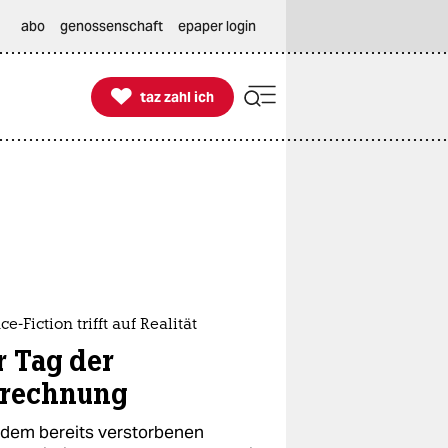
abo
genossenschaft
epaper login

taz zahl ich
taz zahl ich
ce-Fiction trifft auf Realität
r Tag der
rechnung
 dem bereits verstorbenen