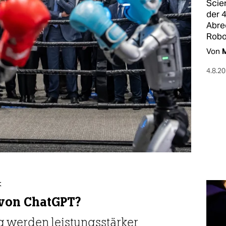
Scie
der 
Abre
Robo
Von
M
4.8.2
k
von ChatGPT?
g werden leistungsstärker