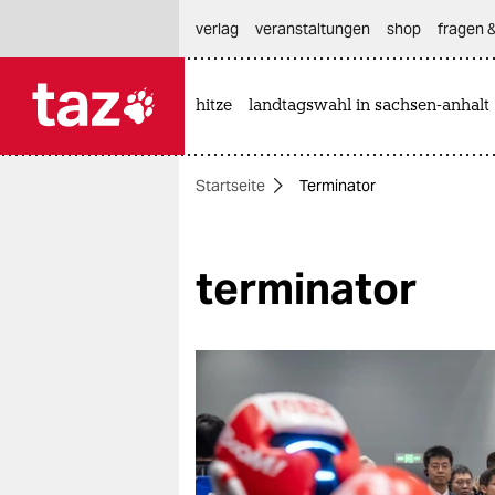
hautnavigation anspringen
hauptinhalt anspringen
footer anspringen
verlag
veranstaltungen
shop
fragen &
hitze
landtagswahl in sachsen-anhalt

taz zahl ich
taz zahl ich
Startseite
Terminator
themen
politik
terminator
öko
gesellschaft
kultur
sport