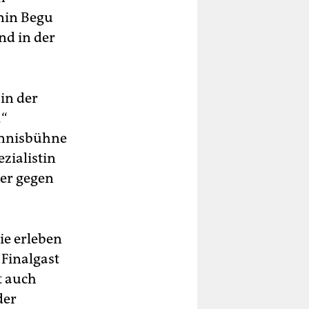
nin Begu
und in der
 in der
.“
ennisbühne
ezialistin
ier gegen
ie erleben
 Finalgast
t auch
der