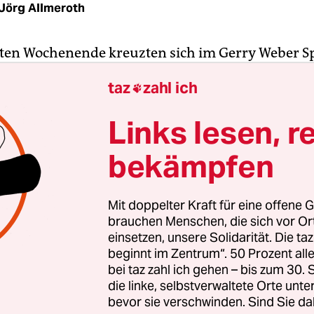
Jörg Allmeroth
ten Wochenende kreuzten sich im Gerry Weber S
n mal die Wege von Angelique Kerber und Roger F
taz
zahl ich

zer Superstar absolvierte seine ersten Trockenü
 die deutsche Nummer eins bereitete sich auf ei
Links lesen, r
en Schaukampf am Rande des ATP-Turniers im
schen Halle vor. Kurz sahen sich die beiden Tenni
bekämpfen
nschte später der Kollegin in einem Pressegesprä
iel Erfolg für die anstehenden Aufgaben. Sieben 
Mit doppelter Kraft für eine offene G
ch der elegante Maestro und die zähe deutsche Fi
brauchen Menschen, die sich vor O
h als Titelgewinner grüßen.
einsetzen, unsere Solidarität. Die ta
beginnt im Zentrum“. 50 Prozent a
bei taz zahl ich gehen – bis zum 30
der in seinem grünen Tennis-Paradies in Ostwest
die linke, selbstverwaltete Orte unte
 in dreizehn Anläufen. Und sie, die Frau mit dem
bevor sie verschwinden. Sind Sie da