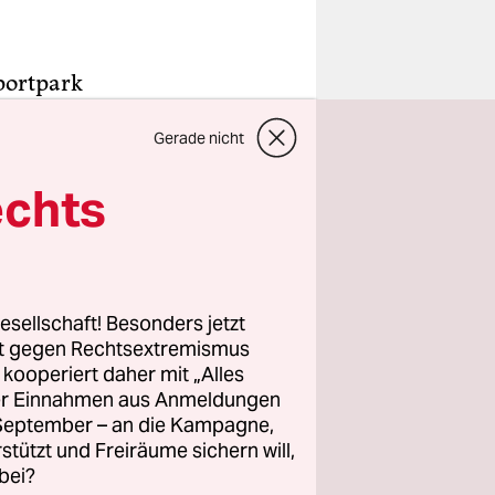
portpark
ederer.
Gerade nicht
bungen auf
nen
echts
s-Profis,
ch alles
Tage später
esellschaft! Besonders jetzt
ghterin
rt gegen Rechtsextremismus
z kooperiert daher mit „Alles
ller Einnahmen aus Anmeldungen
. September – an die Kampagne,
falen, zum
rstützt und Freiräume sichern will,
 ganz
bei?