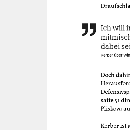
Draufschlä
Ich will

mitmisch
dabei se
Kerber über Wi
Doch dahin
Herausford
Defensivsp
satte 51 d
Pliskova a
Kerber ist 