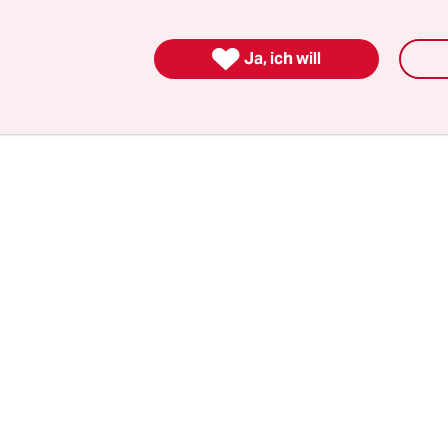
m, in Birmingham erstmals in ihrer Karriere auf
. „Das ist der reine Wahnsinn“, sagte Kerber ande

Ja, ich will
ndgültig zu einer der Mitfavoritinnen für die
nden Grand-Slam-Festlichkeiten in Wimbledon
en.