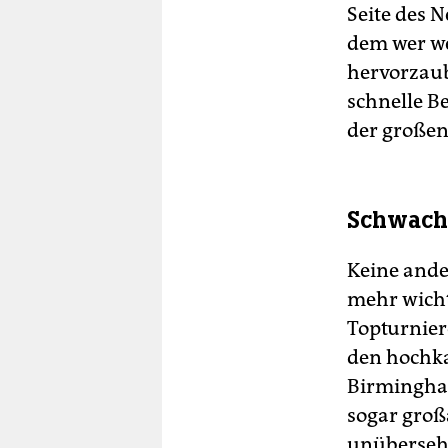
Seite des 
dem wer wei
hervorzaube
schnelle Be
der großen
Schwache
Keine ande
mehr wicht
Topturnier
den hochka
Birmingham
sogar groß
unübersehb