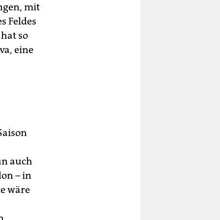
ngen, mit
es Feldes
 hat so
va, eine
Saison
un auch
on – in
te wäre
n