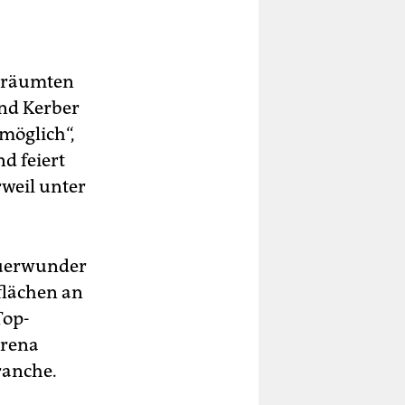
 träumten
nd Kerber
möglich“,
d feiert
weil unter
auerwunder
flächen an
Top-
erena
ranche.