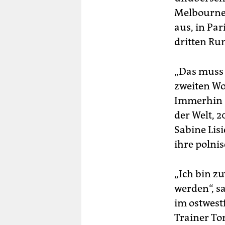
Melbourne 
aus, in Par
dritten Ru
„Das muss s
zweiten Wo
Immerhin s
der Welt, 2
Sabine Lis
ihre polni
„Ich bin zu
werden“, s
im ostwestf
Trainer To