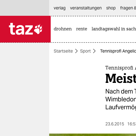
hautnavigation anspringen
hauptinhalt anspringen
footer anspringen
verlag
veranstaltungen
shop
fragen &
drohnen
rente
landtagswahl in sach

taz zahl ich
taz zahl ich
Startseite
Sport
Tennisprofi Angeli
themen
politik
Tennisprofi
Meis
öko
Nach dem T
gesellschaft
Wimbledon 
Laufvermö
kultur
sport
23.6.2015
16:5