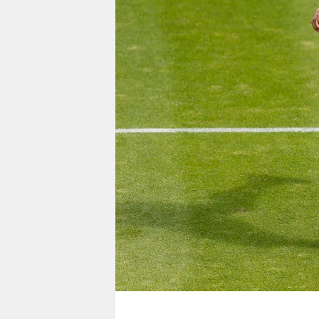
berlin
nord
wahrheit
verlag
verlag
veranstaltungen
shop
fragen & hilfe
unterstützen
abo
genossenschaft