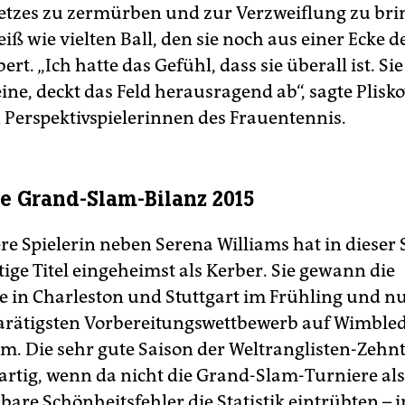
Netzes zu zermürben und zur Verzweiflung zu bri
ß wie vielten Ball, den sie noch aus einer Ecke d
rt. „Ich hatte das Gefühl, dass sie überall ist. Sie
ine, deckt das Feld herausragend ab“, sagte Plisko
 Perspektivspielerinnen des Frauentennis.
 Grand-Slam-Bilanz 2015
re Spielerin neben Serena Williams hat in dieser 
ige Titel eingeheimst als Kerber. Sie gewann die
e in Charleston und Stuttgart im Frühling und n
rätigsten Vorbereitungswettbewerb auf Wimbled
. Die sehr gute Saison der Weltranglisten-Zehn
artig, wenn da nicht die Grand-Slam-Turniere als
are Schönheitsfehler die Statistik eintrübten – i