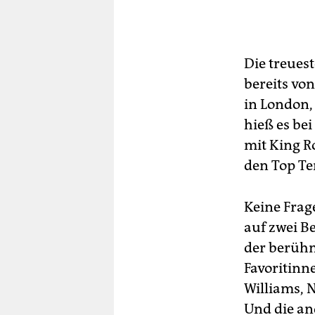
Die treues
bereits vo
in London,
hieß es be
mit King R
den Top Ten
Keine Fra
auf zwei B
der berühm
Favoritinn
Williams, 
Und die and