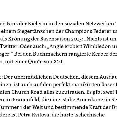
ten Fans der Kielerin in den sozialen Netzwerken
n einem Siegertänzchen der Champions Federer u
 als Krönung der Rasensaison 2015: „Nichts ist un
i Twitter. Oder auch: „Angie erobert Wimbledon un
oger.“ Bei den Buchmachern rangierte Kerber der
, mit einer Quote von 25:1.
ge: Der unermüdlichen Deutschen, diesem Ausd
einen, ist auch auf den perfekt manikürten Rasen
ten Church Road alles zuzutrauen. Es gibt zwei 
en im Frauenfeld, die eine ist die Amerikanerin S
Nummer 1 der Welt und bestimmende Kraft der B
ere ist Petra Kvitova, die harte tschechische