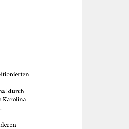
itionierten
mal durch
n Karolina
.
anderen