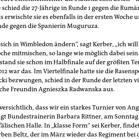
schied die 27-Jährige in Runde 1 gegen die Rumä
is erwischte sie es ebenfalls in der ersten Woche 
nde gegen die Spanierin Muguruza.
ich in Wimbledon ändern“, sagt Kerber, „ich will
che mitmischen, so lange wie möglich dabei sein
tand sie schon im Halbfinale auf der größten T
012 war das. Im Viertelfinale hatte sie die Rasensp
icki bezwungen, schied in der Runde der letzten v
sche Freundin Agnieszka Radwanska aus.
versichtlich, dass wir ein starkes Turnier von Ang
agt Bundestrainerin Barbara Rittner, am Sonntag
älischen Halle. In „klasse Form“ sei Kerber, finde
rben Beltz, der im März wieder das Regiment bei 