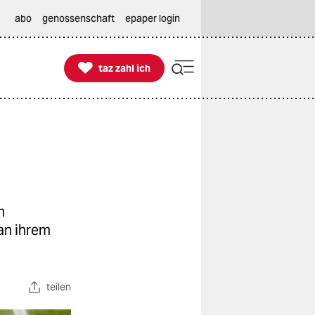
abo
genossenschaft
epaper login

taz zahl ich
taz zahl ich
n
an ihrem
teilen