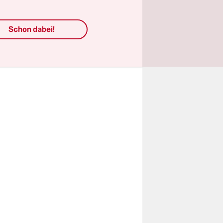
 einem
rntags,
Schon dabei!