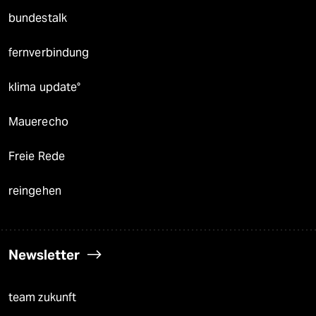
bundestalk
fernverbindung
klima update°
Mauerecho
Freie Rede
reingehen
Newsletter
team zukunft