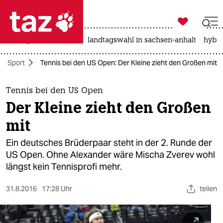

taz zahl ich
niedrigwasser
rente
landtagswahl in sachsen-anhalt
hybri

taz zahl ich
Sport
Tennis bei den US Open: Der Kleine zieht den Großen mit
taz zahl ich
themen
Tennis bei den US Open
Der Kleine zieht den Großen
politik
mit
öko
Ein deutsches Brüderpaar steht in der 2. Runde der
US Open. Ohne Alexander wäre Mischa Zverev wohl
gesellschaft
längst kein Tennisprofi mehr.
kultur
31.8.2016
17:28 Uhr
teilen
sport