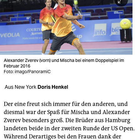
berlin
nord
wahrheit
verlag
verlag
Alexander Zverev (vorn) und Mischa bei einem Doppelspiel im
Februar 2016
veranstaltungen
Foto: imago/PanoramiC
shop
Aus New York
Doris Henkel
fragen & hilfe
unterstützen
Der eine freut sich immer für den anderen, und
diesmal war der Spaß für Mischa und Alexander
abo
Zverev besonders groß. Die Brüder aus Hamburg
landeten beide in der zweiten Runde der US Open.
genossenschaft
Während Derartiges bei den Frauen dank der