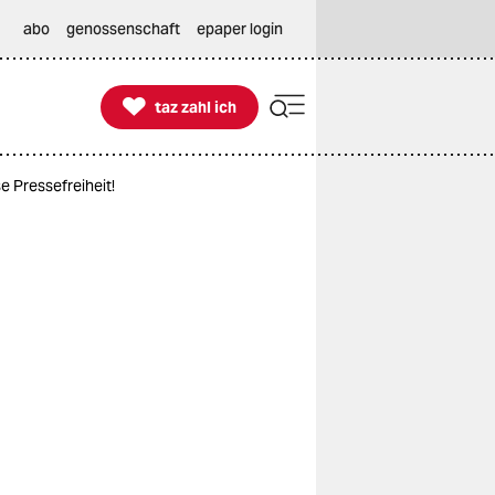
abo
genossenschaft
epaper login

taz zahl ich
taz zahl ich
e Pressefreiheit!