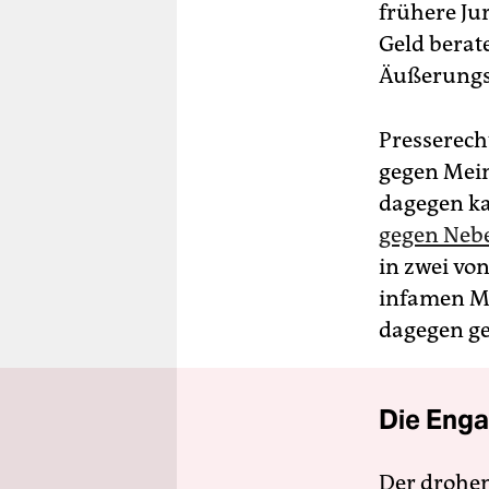
frühere Jur
Geld berate
Äußerungsr
Presserech
gegen Mein
dagegen ka
gegen Neb
in zwei vo
infamen Mi
dagegen gek
Die Enga
Der drohe