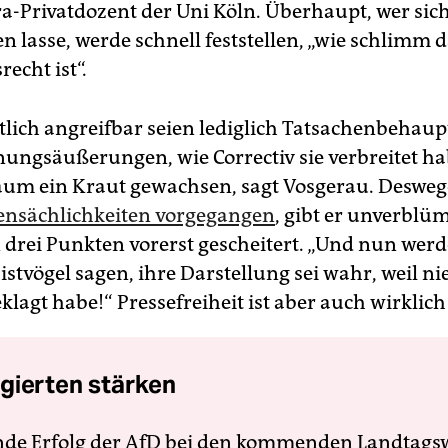
a-Privatdozent der Uni Köln. Überhaupt, wer sich 
n lasse, werde schnell feststellen, „wie schlimm 
echt ist“.
tlich angreifbar seien lediglich Tatsachenbehau
ungsäußerungen, wie Correctiv sie verbreitet hab
um ein Kraut gewachsen, sagt Vosgerau. Deswege
ensächlichkeiten vorgegangen
, gibt er unverblü
n drei Punkten vorerst gescheitert. „Und nun werd
stvögel sagen, ihre Darstellung sei wahr, weil 
lagt habe!“ Pressefreiheit ist aber auch wirklich
gierten stärken
nde Erfolg der AfD bei den kommenden Landtags