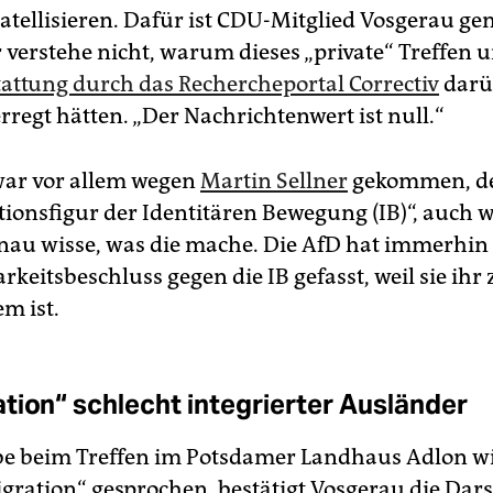
gatellisieren. Dafür ist CDU-Mitglied Vosgerau ge
r verstehe nicht, warum dieses „private“ Treffen 
tattung durch das Rechercheportal Correctiv
darüb
regt hätten. „Der Nachrichtenwert ist null.“
war vor allem wegen
Martin Sellner
gekommen, d
ationsfigur der Identitären Bewegung (IB)“, auch 
enau wisse, was die mache. Die AfD hat immerhin
keitsbeschluss gegen die IB gefasst, weil sie ihr 
m ist.
tion“ schlecht integrierter Ausländer
be beim Treffen im Potsdamer Landhaus Adlon wi
gration“ gesprochen, bestätigt Vosgerau die Dars