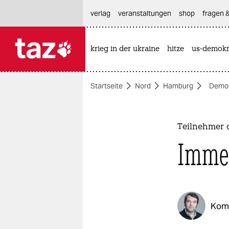
hautnavigation anspringen
hauptinhalt anspringen
footer anspringen
verlag
veranstaltungen
shop
fragen &
krieg in der ukraine
hitze
us-demokr

taz zahl ich
taz zahl ich
Startseite
Nord
Hamburg
Demos
themen
politik
Teilnehmer d
öko
Immer
gesellschaft
kultur
Kom
sport