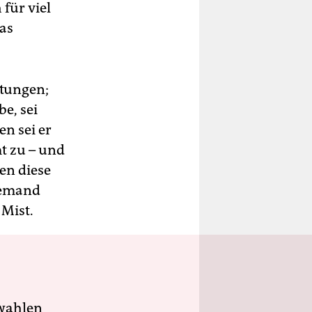
für viel
das
ptungen;
e, sei
n sei er
mt zu – und
en diese
niemand
 Mist.
wahlen