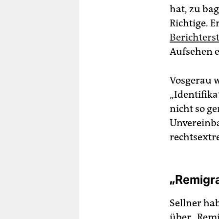
hat, zu ba
Richtige. E
Berichters
Aufsehen er
Vosgerau 
„Identifik
nicht so g
Unvereinbar
rechtsextre
„Remigra
Sellner ha
über „Remi