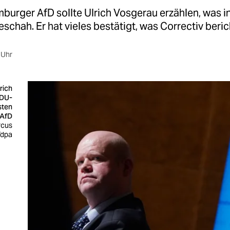
mburger AfD sollte Ulrich Vosgerau erzählen, was 
geschah. Er hat vieles bestätigt, was Correctiv beric
 Uhr
rich
CDU-
sten
 AfD
rcus
/dpa