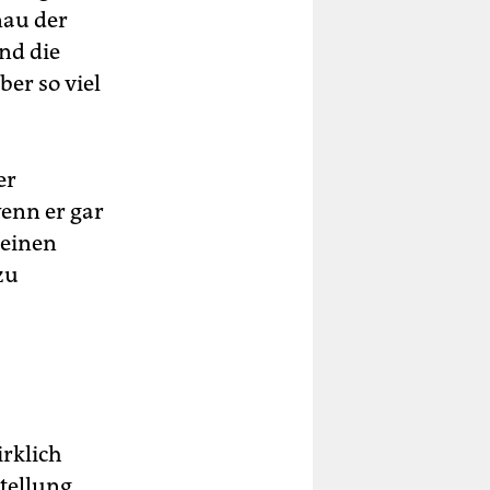
nau der
und die
er so viel
er
wenn er gar
 einen
zu
rklich
tellung