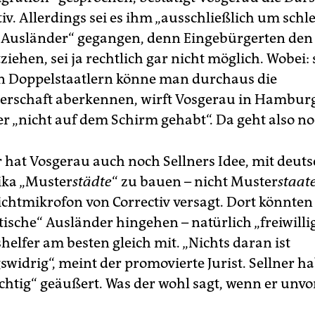
iv. Allerdings sei es ihm „ausschließlich um schl
e Ausländer“ gegangen, denn Eingebürgerten den
ziehen, sei ja rechtlich gar nicht möglich. Wobei:
n Doppelstaatlern könne man durchaus die
erschaft aberkennen, wirft Vosgerau in Hamburg
er „nicht auf dem Schirm gehabt“. Da geht also n
 hat Vosgerau auch noch Sellners Idee, mit deut
ika „Muster
städte
“ zu bauen – nicht Muster
staat
ichtmikrofon von Correctiv versagt. Dort könnten
ische“ Ausländer hingehen – natürlich „freiwillig
helfer am besten gleich mit. „Nichts daran ist
widrig“, meint der promovierte Jurist. Sellner ha
ichtig“ geäußert. Was der wohl sagt, wenn er unvo