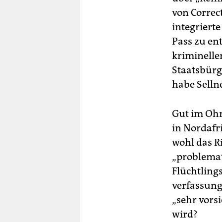
von Correct
integriert
Pass zu ent
kriminelle
Staatsbürg
habe Selln
Gut im Ohr
in Nordafr
wohl das R
„problemat
Flüchtlings
verfassungs
„sehr vors
wird?