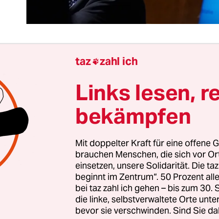
taz
zahl ich

ch Vosgerau beginnt seinen Vortrag mit den Worte
Links lesen, r
 – dabei!“ Dazwischen macht er bedeutungsvolle
nstpausen und grinst. Ein zustimmendes Raunen
bekämpfen
tuhlreihen, annähernd 500 Zu­hö­re­r:in­nen sind 
en Festsaal des Hamburger Rathauses gekommen
Mit doppelter Kraft für eine offene G
brauchen Menschen, die sich vor O
 hatte die AfD-Bürgerschaftsfraktion, deren Frak
einsetzen, unsere Solidarität. Die ta
emann nach Bekanntwerden des Potsdamer „Remi
beginnt im Zentrum“. 50 Prozent a
och zur
Hamburger Morgenpost
gesagt hatte: „An
bei taz zahl ich gehen – bis zum 30
die linke, selbstverwaltete Orte unte
ung teilzunehmen, an der ein Martin Sellner teil
bevor sie verschwinden. Sind Sie da
inn und Verstand.“