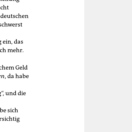
echt
 deutschen
 schwerst
 ein, das
och mehr.
schem Geld
en
, da habe
“, und die
be sich
rsichtig