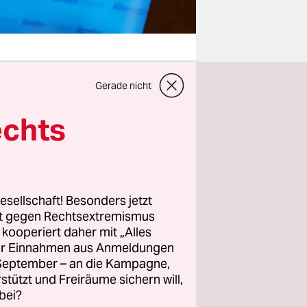
Gerade nicht
n „Ich –
echts
 geht
in den mild
.
esellschaft! Besonders jetzt
rt gegen Rechtsextremismus
tionschef
z kooperiert daher mit „Alles
grations“-
ller Einnahmen aus Anmeldungen
 einer
. September – an die Kampagne,
rstützt und Freiräume sichern will,
nimmt, das
bei?