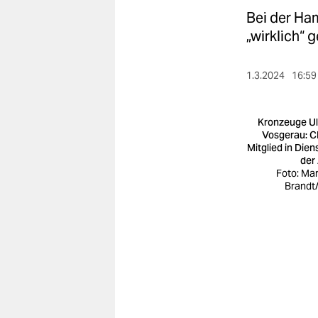
berlin
Bei der Ha
nord
„wirklich“ 
wahrheit
1.3.2024
16:59
verlag
Kronzeuge Ul
verlag
Vosgerau: 
Mitglied in Dien
veranstaltungen
der
Foto: Ma
shop
Brandt
fragen & hilfe
unterstützen
abo
genossenschaft