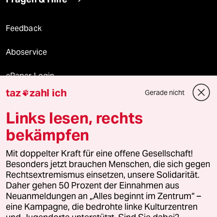
Feedback
Aboservice
ePaper Login
taz
zahl ich
Gerade nicht

Downloads für Abonnierende
Links lesen, rechts
bekämpfen
© 2026 taz Verlags und Vertriebs GmbH
Mit doppelter Kraft für eine offene Gesellschaft!
Alle Rechte vorbehalten. Bei rechtlichen Fragen oder für Genehmigungen
wenden Sie sich bitte an
lizenzen@taz.de
Besonders jetzt brauchen Menschen, die sich gegen
Rechtsextremismus einsetzen, unsere Solidarität.
Daher gehen 50 Prozent der Einnahmen aus
Feedback
Redaktionsstatut
Kommune-Richtlinien
KI-
Neuanmeldungen an „Alles beginnt im Zentrum“ –
eine Kampagne, die bedrohte linke Kulturzentren
Leitlinie
Informant
Datenschutz
Impressum
AGB