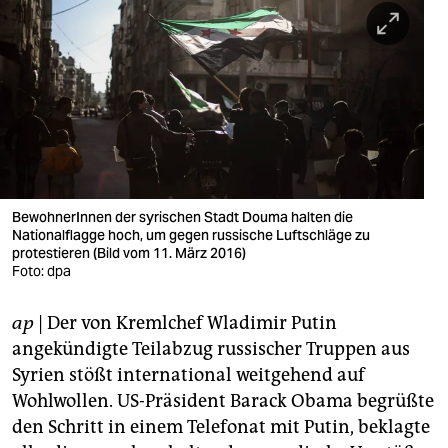
berlin
nord
wahrheit
verlag
verlag
veranstaltungen
BewohnerInnen der syrischen Stadt Douma halten die
Nationalflagge hoch, um gegen russische Luftschläge zu
shop
protestieren (Bild vom 11. März 2016)
Foto: dpa
fragen & hilfe
ap
| Der von Kremlchef Wladimir Putin
unterstützen
angekündigte Teilabzug russischer Truppen aus
abo
Syrien stößt international weitgehend auf
Wohlwollen. US-Präsident Barack Obama begrüßte
genossenschaft
den Schritt in einem Telefonat mit Putin, beklagte