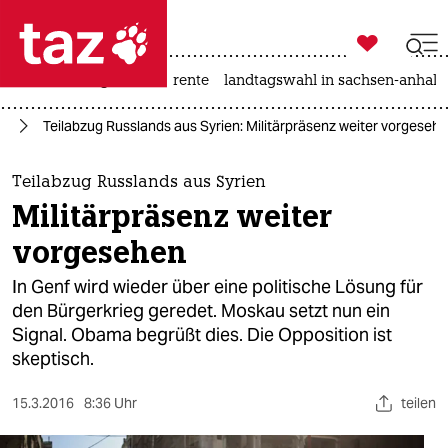

taz zahl ich
hitze
niedrigwasser
rente
landtagswahl in sachsen-anhalt

taz zahl ich
en
Teilabzug Russlands aus Syrien: Militärpräsenz weiter vorgeseh
taz zahl ich
themen
Teilabzug Russlands aus Syrien
Militärpräsenz weiter
politik
vorgesehen
öko
In Genf wird wieder über eine politische Lösung für
den Bürgerkrieg geredet. Moskau setzt nun ein
gesellschaft
Signal. Obama begrüßt dies. Die Opposition ist
skeptisch.
kultur
sport
15.3.2016
8:36 Uhr
teilen