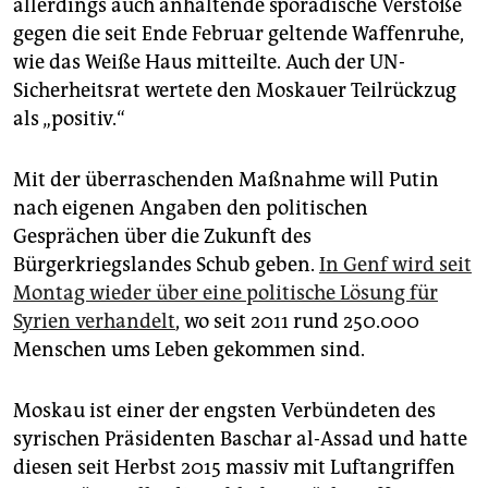
epaper login
allerdings auch anhaltende sporadische Verstöße
gegen die seit Ende Februar geltende Waffenruhe,
wie das Weiße Haus mitteilte. Auch der UN-
Sicherheitsrat wertete den Moskauer Teilrückzug
als „positiv.“
Mit der überraschenden Maßnahme will Putin
nach eigenen Angaben den politischen
Gesprächen über die Zukunft des
Bürgerkriegslandes Schub geben.
In Genf wird seit
Montag wieder über eine politische Lösung für
Syrien verhandelt
, wo seit 2011 rund 250.000
Menschen ums Leben gekommen sind.
Moskau ist einer der engsten Verbündeten des
syrischen Präsidenten Baschar al-Assad und hatte
diesen seit Herbst 2015 massiv mit Luftangriffen