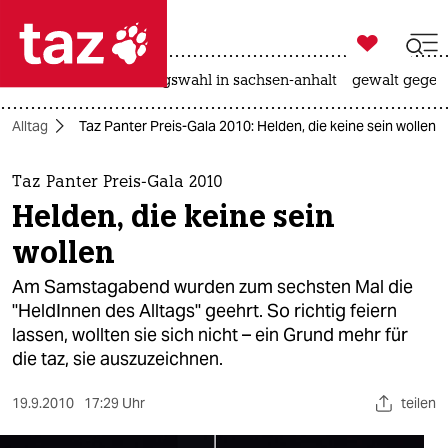

taz zahl ich
hitze
surfen
landtagswahl in sachsen-anhalt
gewalt gegen

taz zahl ich
Alltag
Taz Panter Preis-Gala 2010: Helden, die keine sein wollen
taz zahl ich
themen
Taz Panter Preis-Gala 2010
Helden, die keine sein
politik
wollen
öko
Am Samstagabend wurden zum sechsten Mal die
"HeldInnen des Alltags" geehrt. So richtig feiern
gesellschaft
lassen, wollten sie sich nicht – ein Grund mehr für
die taz, sie auszuzeichnen.
kultur
sport
19.9.2010
17:29 Uhr
teilen