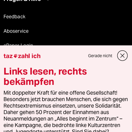
Feedback
Aboservice
ePaper Login
taz
zahl ich
Gerade nicht

Downloads für Abonnierende
Links lesen, rechts
bekämpfen
© 2026 taz Verlags und Vertriebs GmbH
Mit doppelter Kraft für eine offene Gesellschaft!
Alle Rechte vorbehalten. Bei rechtlichen Fragen oder für Genehmigungen
wenden Sie sich bitte an
lizenzen@taz.de
Besonders jetzt brauchen Menschen, die sich gegen
Rechtsextremismus einsetzen, unsere Solidarität.
Daher gehen 50 Prozent der Einnahmen aus
Feedback
Redaktionsstatut
Kommune-Richtlinien
KI-
Neuanmeldungen an „Alles beginnt im Zentrum“ –
eine Kampagne, die bedrohte linke Kulturzentren
Leitlinie
Informant
Datenschutz
Impressum
AGB
und Jugendorte unterstützt. Sind Sie dabei?