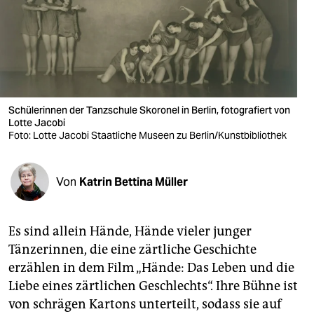
berlin
nord
wahrheit
verlag
Schülerinnen der Tanzschule Skoronel in Berlin, fotografiert von
verlag
Lotte Jacobi
Foto: Lotte Jacobi Staatliche Museen zu Berlin/Kunstbibliothek
veranstaltungen
shop
Von
Katrin Bettina Müller
fragen & hilfe
Es sind allein Hände, Hände vieler junger
unterstützen
Tänzerinnen, die eine zärtliche Geschichte
abo
erzählen in dem Film „Hände: Das Leben und die
Liebe eines zärtlichen Geschlechts“. Ihre Bühne ist
genossenschaft
von schrägen Kartons unterteilt, sodass sie auf