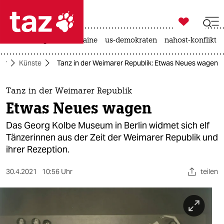

taz zahl ich
hitze
krieg in der ukraine
us-demokraten
nahost-konflikt

taz zahl ich
tur
Künste
Tanz in der Weimarer Republik: Etwas Neues wagen
taz zahl ich
themen
Tanz in der Weimarer Republik
Etwas Neues wagen
politik
Das Georg Kolbe Museum in Berlin widmet sich elf
öko
Tänzerinnen aus der Zeit der Weimarer Republik und
ihrer Rezeption.
gesellschaft
30.4.2021
10:56 Uhr
teilen
kultur
sport