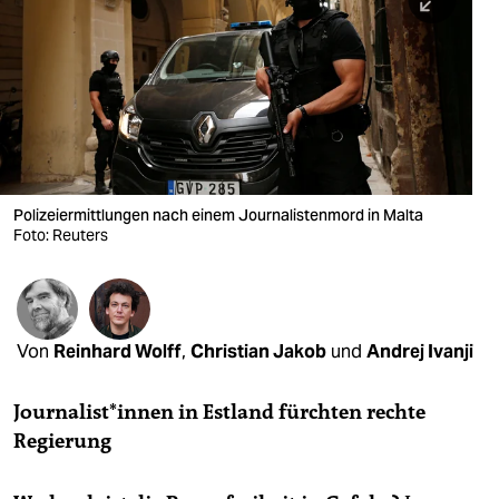
berlin
nord
wahrheit
verlag
verlag
Polizeiermittlungen nach einem Journalistenmord in Malta
Foto: Reuters
veranstaltungen
shop
fragen & hilfe
Von
Reinhard Wolff
,
Christian Jakob
und
Andrej Ivanji
unterstützen
Journalist*innen in Estland fürchten rechte
abo
Regierung
genossenschaft