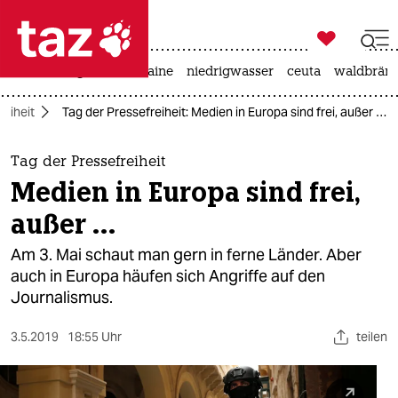

taz zahl ich
hitze
krieg in der ukraine
niedrigwasser
ceuta
waldbrän

taz zahl ich
reiheit
Tag der Pressefreiheit: Medien in Europa sind frei, außer …
taz zahl ich
themen
Tag der Pressefreiheit
Medien in Europa sind frei,
politik
außer …
öko
Am 3. Mai schaut man gern in ferne Länder. Aber
auch in Europa häufen sich Angriffe auf den
gesellschaft
Journalismus.
kultur
3.5.2019
18:55 Uhr
teilen
sport