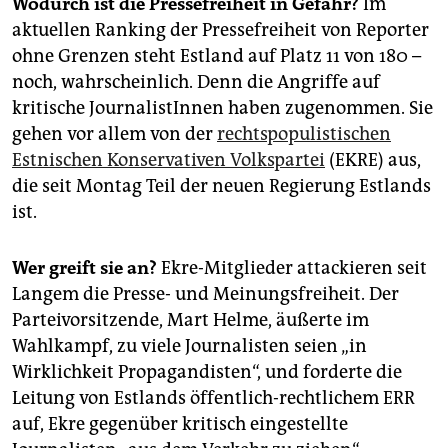
Wodurch ist die Pressefreiheit in Gefahr?
Im
epaper login
aktuellen Ranking der Pressefreiheit von Reporter
ohne Grenzen steht Estland auf Platz 11 von 180 –
noch, wahrscheinlich. Denn die Angriffe auf
kritische JournalistInnen haben zugenommen. Sie
gehen vor allem von der
rechtspopulistischen
Estnischen Konservativen Volkspartei
(EKRE) aus,
die seit Montag Teil der neuen Regierung Estlands
ist.
Wer greift sie an?
Ekre-Mitglieder attackieren seit
Langem die Presse- und Meinungsfreiheit. Der
Parteivorsitzende, Mart Helme, äußerte im
Wahlkampf, zu viele Journalisten seien „in
Wirklichkeit Propagandisten“, und forderte die
Leitung von Estlands öffentlich-rechtlichem ERR
auf, Ekre gegenüber kritisch eingestellte