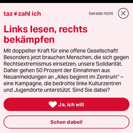
Mehr taz Angebote
taz
zahl ich
Gerade nicht

Links lesen, rechts
Reisen
bekämpfen
Kantine
Mit doppelter Kraft für eine offene Gesellschaft!
Besonders jetzt brauchen Menschen, die sich gegen
Shop
Rechtsextremismus einsetzen, unsere Solidarität.
Daher gehen 50 Prozent der Einnahmen aus
Anzeigen
Neuanmeldungen an „Alles beginnt im Zentrum“ –
eine Kampagne, die bedrohte linke Kulturzentren
und Jugendorte unterstützt. Sind Sie dabei?
Fragen & Hilfe

Ja, ich will
Feedback
Schon dabei!
Aboservice