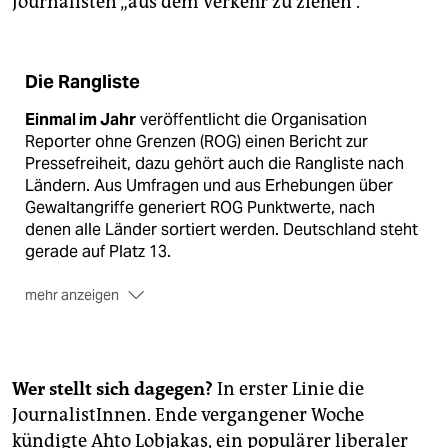
Journalisten „aus dem Verkehr zu ziehen“.
Die Rangliste
Einmal im Jahr
veröffentlicht die Organisation
Reporter ohne Grenzen (ROG) einen Bericht zur
Pressefreiheit, dazu gehört auch die Rangliste nach
Ländern. Aus Umfragen und aus Erhebungen über
Gewaltangriffe generiert ROG Punktwerte, nach
denen alle Länder sortiert werden. Deutschland steht
gerade auf Platz 13.
mehr anzeigen
Kritik an der Rangliste
gibt es immer wieder, weil sich
die unterschiedlichen Strategien gegen eine freie
Presse eigentlich nicht in säuberliche Zahlwerte
übertragen und vergleichen lassen. Wichtiger als die
Wer stellt sich dagegen?
In erster Linie die
reine Platzierung ist die Begründung, die die
JournalistInnen. Ende vergangener Woche
Organisation dazu jeweils anführt.
kündigte Ahto Lobjakas, ein populärer liberaler