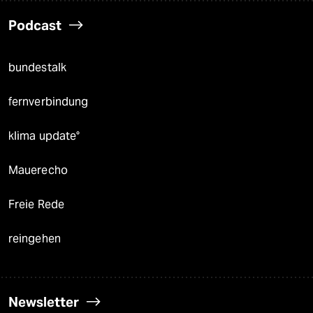
Podcast
bundestalk
fernverbindung
klima update°
Mauerecho
Freie Rede
reingehen
Newsletter