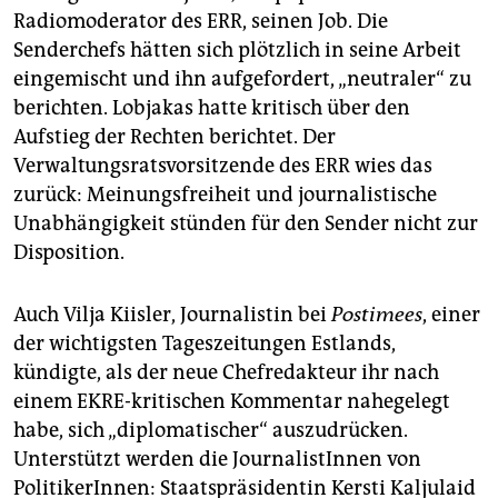
Mehr über Pressefreiheit
in Europa lesen Sie
Radiomoderator des ERR, seinen Job. Die
regelmäßig hier auf der Medienseite der taz und
Senderchefs hätten sich plötzlich in seine Arbeit
online:
www.taz.de/PressefreiheitEuropa
eingemischt und ihn aufgefordert, „neutraler“ zu
berichten. Lobjakas hatte kritisch über den
Aufstieg der Rechten berichtet. Der
Verwaltungsratsvorsitzende des ERR wies das
zurück: Meinungsfreiheit und journalistische
Unabhängigkeit stünden für den Sender nicht zur
Disposition.
Auch Vilja Kiisler, Journalistin bei
Postimees
, einer
der wichtigsten Tageszeitungen Estlands,
kündigte, als der neue Chefredakteur ihr nach
einem EKRE-kritischen Kommentar nahegelegt
habe, sich „diplomatischer“ auszudrücken.
Unterstützt werden die JournalistInnen von
PolitikerInnen: Staatspräsidentin Kersti Kaljulaid