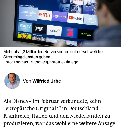
berlin
nord
wahrheit
verlag
verlag
Mehr als 1,2 Milliarden Nutzerkonten soll es weltweit bei
Streamingdiensten geben
veranstaltungen
Foto: Thomas Trutschel/photothek/imago
shop
Von
Wilfried Urbe
fragen & hilfe
unterstützen
Als Disney+ im Februar verkündete, zehn
abo
„europäische Originals“ in Deutschland,
Frankreich, Italien und den Niederlanden zu
genossenschaft
produzieren, war das wohl eine weitere Ansage