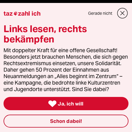
taz lab 2027
taz
zahl ich
Gerade nicht

Links lesen, rechts
Mehr taz Lesestoff
bekämpfen
Mit doppelter Kraft für eine offene Gesellschaft!
taz Blogs
Besonders jetzt brauchen Menschen, die sich gegen
Rechtsextremismus einsetzen, unsere Solidarität.
taz FUTURZWEI
Daher gehen 50 Prozent der Einnahmen aus
Neuanmeldungen an „Alles beginnt im Zentrum“ –
Le Monde diplomatique
eine Kampagne, die bedrohte linke Kulturzentren
und Jugendorte unterstützt. Sind Sie dabei?
taz Archiv

Ja, ich will
Mehr taz Angebote
Schon dabei!