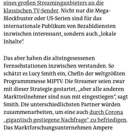
epaper login
eines großen Streaminganbieters an die
klassischen TV-Sender
. Nicht nur die Mega-
Blockbuster oder US-Serien sind für das
internationale Publikum von Bezahldiensten
inzwischen interessant, sondern auch „lokale
Inhalte“.
Das aber haben die alteingesessenen
Fernsehstationen inzwischen verstanden. So
schätzt es Lucy Smith ein, Chefin der weltgrößten
Programmmesse MIPTV. Die Streamer seien zwar
mit dieser Strategie gestartet, „aber alle anderen
Marktteilnehmer sind nun mit eingestiegen“, sagt
Smith. Die unterschiedlichsten Partner würden
zusammenarbeiten, um eine auch
durch Corona
„gigantisch gestiegene Nachfrage“ zu befriedigen
.
Das Marktforschungsunternehmen Ampere