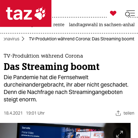

taz zahl ich
hitze
niedrigwasser
rente
landtagswahl in sachsen-anhalt

taz zahl ich
ronavirus
TV-Produktion während Corona: Das Streaming boomt
taz zahl ich
themen
TV-Produktion während Corona
Das Streaming boomt
politik
Die Pandemie hat die Fernsehwelt
öko
durcheinandergebracht, ihr aber nicht geschadet.
Denn die Nachfrage nach Streamingangeboten
gesellschaft
steigt enorm.
kultur
18.4.2021
19:01 Uhr
teilen
sport