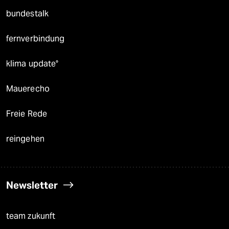
bundestalk
fernverbindung
klima update°
Mauerecho
Freie Rede
reingehen
Newsletter
team zukunft