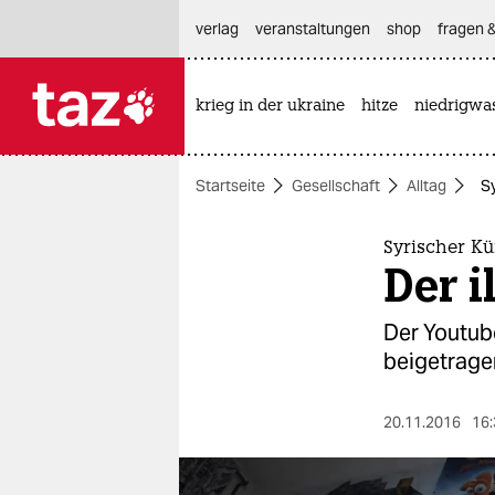
hautnavigation anspringen
hauptinhalt anspringen
footer anspringen
verlag
veranstaltungen
shop
fragen &
krieg in der ukraine
hitze
niedrigwa

taz zahl ich
taz zahl ich
Startseite
Gesellschaft
Alltag
Sy
themen
politik
Syrischer Kü
Der i
öko
Der Youtube
gesellschaft
beigetrage
kultur
20.11.2016
16:
sport