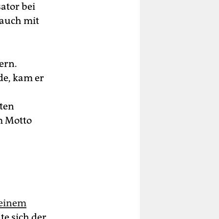
ator bei
 auch mit
ern.
de, kam er
eten
m Motto
seinem
te sich der