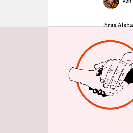
Von
epaper login
Firas Alsh
Brille. So 
erstes Buch
seiner Beso
Er ist eine
Hauptstadt 
wundervoll
ist für di
nominiert. 