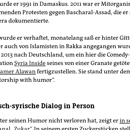
rde er 1991 in Damaskus. 2011 war er Mitorganis
menden Protesten gegen Bascharal-Assad, die er
ra dokumentierte.
urde er verhaftet, monatelang saß er hinter Gitt
 auch von Islamisten in Rakka angegangen wur
h 2013 nach Deutschland, um ein hier die Comedy-
ation
Syria Inside
seines von einer Granate getöt
Tamer Alawan
fertigzustellen. Sie stand unter de
atorship with humor“.
sch-syrische Dialog in Person
ter seinen Humor nicht verloren hat, zeigt er
in 
nal „Zukar“
. In seinem ersten Zuckerstücken stell