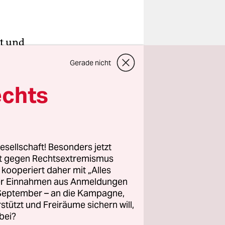
rt und
aters
Gerade nicht
ist in all
echts
 deutsche
 spricht
er Sendung
,
esellschaft! Besonders jetzt
rt gegen Rechtsextremismus
Eins.Live
z kooperiert daher mit „Alles
ller Einnahmen aus Anmeldungen
. September – an die Kampagne,
rstützt und Freiräume sichern will,
bei?