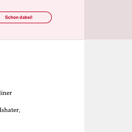
Schon dabei!
liner
lshater,