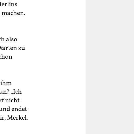
Berlins
e machen.
ch also
Warten zu
schon
d ihm
un? „Ich
rf nicht
n und endet
r, Merkel.