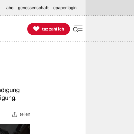
abo
genossenschaft
epaper login

taz zahl ich
taz zahl ich
ändigung
igung.
teilen