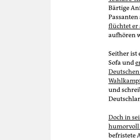
Bärtige An
Passanten 
flüchtet e
aufhören w
Seither ist
Sofa und
e
Deutschen
Wahlkamp
und schrei
Deutschlan
Doch in se
humorvoll 
befristet