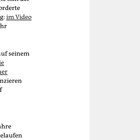
orderte
lg:
im Video
ehr
 auf seinem
ie
ner
anzieren
f
Jahre
elaufen