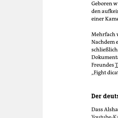
Geboren wu
den aufkei
einer Kame
Mehrfach w
Nachdem er
schließlic
Dokument
Freundes
„Fight dic
Der deut
Dass Alsha
Youtube-Ka