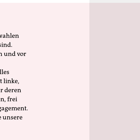
wahlen
sind.
h und vor
lles
 linke,
ür deren
n, frei
ngagement.
e unsere