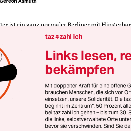
Gereon Asmuth
ater ist ein ganz normaler Berliner mit Hipsterba
beschreibt ihn der Ullstein-Verlag, der gerade Alsh
taz
zahl ich

 herausgebracht hat. Zurecht, denn der 25-Jährige 
nderheit typisch Berlin.
Links lesen, r
bekämpfen
r dieser jungen Kreativen, die aus aller Welt in die
ziehen, er ist millionenfach geklickter Youtuber,
 knuffiges Deutsch,
er saß bei Markus Lanz in d
Mit doppelter Kraft für eine offene G
brauchen Menschen, die sich vor O
e Goldene Kamera und die Krone des Jugendradios 
einsetzen, unsere Solidarität. Die ta
Er ist also bestens integriert.
beginnt im Zentrum“. 50 Prozent a
bei taz zahl ich gehen – bis zum 30
die linke, selbstverwaltete Orte unte
bevor sie verschwinden. Sind Sie da