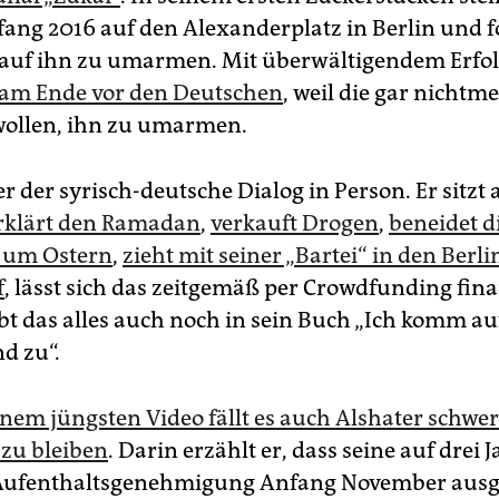
fang 2016 auf den Alexanderplatz in Berlin und f
auf ihn zu umarmen. Mit überwältigendem Erfo
r am Ende vor den Deutschen
, weil die gar nichtm
ollen, ihn zu umarmen.
 er der syrisch-deutsche Dialog in Person. Er sitzt
rklärt den Ramadan
,
verkauft Drogen
,
beneidet d
 um Ostern
,
zieht mit seiner „Bartei“ in den Berli
f
, lässt sich das zeitgemäß per Crowdfunding fin
bt das alles auch noch in sein Buch „Ich komm au
d zu“.
inem jüngsten Video fällt es auch Alshater schwer
zu bleiben
. Darin erzählt er, dass seine auf drei 
e Aufenthaltsgenehmigung Anfang November ausg