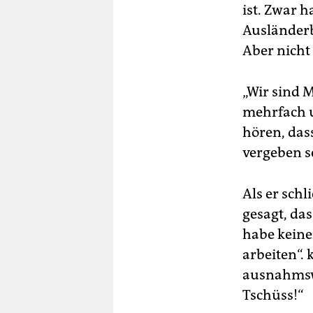
ist. Zwar 
Ausländerb
Aber nicht 
„Wir sind M
mehrfach 
hören, das
vergeben s
Als er sch
gesagt, da
habe keinen
arbeiten“. 
ausnahmswe
Tschüss!“