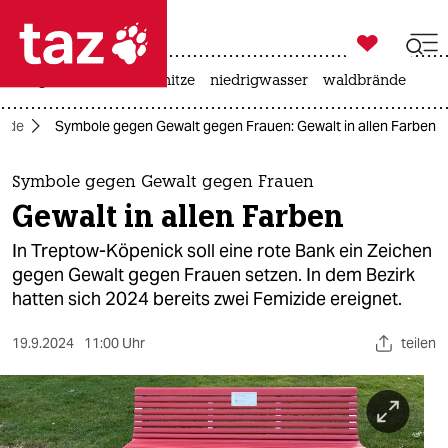

taz zahl ich
krieg in der ukraine
hitze
niedrigwasser
waldbrände

taz zahl ich
zide
Symbole gegen Gewalt gegen Frauen: Gewalt in allen Farben
taz zahl ich
themen
Symbole gegen Gewalt gegen Frauen
Gewalt in allen Farben
politik
In Treptow-Köpenick soll eine rote Bank ein Zeichen
öko
gegen Gewalt gegen Frauen setzen. In dem Bezirk
hatten sich 2024 bereits zwei Femizide ereignet.
gesellschaft
19.9.2024
11:00 Uhr
teilen
kultur
sport