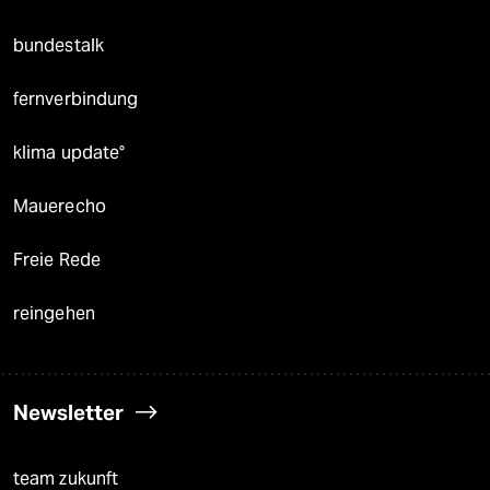
bundestalk
fernverbindung
klima update°
Mauerecho
Freie Rede
reingehen
Newsletter
team zukunft