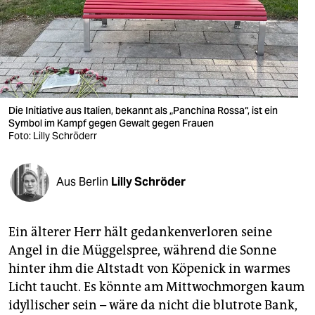
berlin
nord
wahrheit
verlag
Die Initiative aus Italien, bekannt als „Panchina Rossa“, ist ein
Symbol im Kampf gegen Gewalt gegen Frauen
verlag
Foto: Lilly Schröderr
veranstaltungen
shop
Aus Berlin
Lilly Schröder
fragen & hilfe
Ein älterer Herr hält gedankenverloren seine
unterstützen
Angel in die Müggelspree, während die Sonne
abo
hinter ihm die Altstadt von Köpenick in warmes
Licht taucht. Es könnte am Mittwochmorgen kaum
genossenschaft
idyllischer sein – wäre da nicht die blutrote Bank,