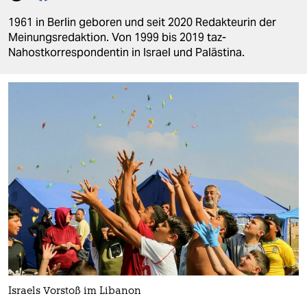
berlin
1961 in Berlin geboren und seit 2020 Redakteurin der
nord
Meinungsredaktion. Von 1999 bis 2019 taz-
Nahostkorrespondentin in Israel und Palästina.
wahrheit
verlag
verlag
veranstaltungen
shop
fragen & hilfe
unterstützen
abo
genossenschaft
Israels Vorstoß im Libanon