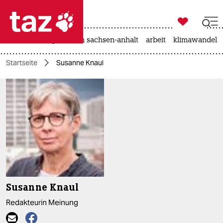

taz zahl ich
hitze
landtagswahl in sachsen-anhalt
arbeit
klimawandel

taz zahl ich
Startseite
Susanne Knaul
taz zahl ich
themen
politik
öko
gesellschaft
kultur
Susanne Knaul
sport
Redakteurin Meinung