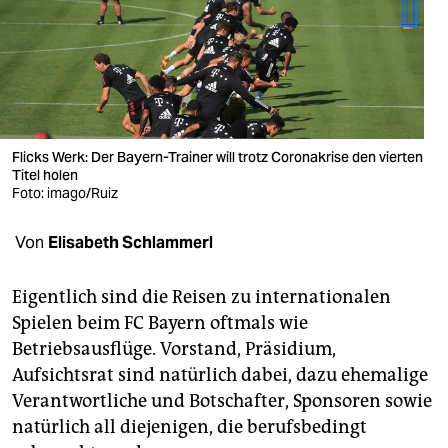
berlin
nord
wahrheit
verlag
Flicks Werk: Der Bayern-Trainer will trotz Coronakrise den vierten
Titel holen
verlag
Foto: imago/Ruiz
veranstaltungen
Von
Elisabeth Schlammerl
shop
fragen & hilfe
Eigentlich sind die Reisen zu internationalen
Spielen beim FC Bayern oftmals wie
unterstützen
Betriebsausflüge. Vorstand, Präsidium,
Aufsichtsrat sind natürlich dabei, dazu ehemalige
abo
Verantwortliche und Botschafter, Sponsoren sowie
genossenschaft
natürlich all diejenigen, die berufsbedingt