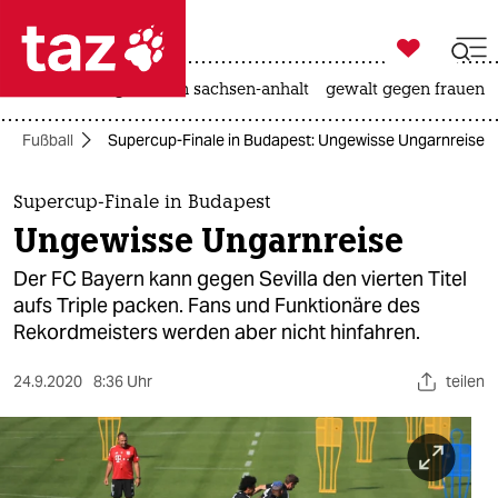

taz zahl ich
hitze
landtagswahl in sachsen-anhalt
gewalt gegen frauen

taz zahl ich
Fußball
Supercup-Finale in Budapest: Ungewisse Ungarnreise
taz zahl ich
themen
Supercup-Finale in Budapest
Ungewisse Ungarnreise
politik
Der FC Bayern kann gegen Sevilla den vierten Titel
öko
aufs Triple packen. Fans und Funktionäre des
Rekordmeisters werden aber nicht hinfahren.
gesellschaft
24.9.2020
8:36 Uhr
teilen
kultur
sport