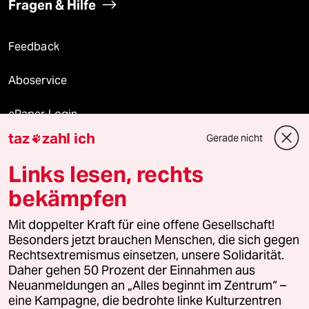
Fragen & Hilfe
Feedback
Aboservice
ePaper Login
taz
zahl ich
Gerade nicht

Downloads für Abonnierende
Links lesen, rechts
bekämpfen
© 2026 taz Verlags und Vertriebs GmbH
Mit doppelter Kraft für eine offene Gesellschaft!
Alle Rechte vorbehalten. Bei rechtlichen Fragen oder für Genehmigungen
wenden Sie sich bitte an
lizenzen@taz.de
Besonders jetzt brauchen Menschen, die sich gegen
Rechtsextremismus einsetzen, unsere Solidarität.
Daher gehen 50 Prozent der Einnahmen aus
Feedback
Redaktionsstatut
Kommune-Richtlinien
KI-
Neuanmeldungen an „Alles beginnt im Zentrum“ –
eine Kampagne, die bedrohte linke Kulturzentren