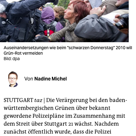
berlin
nord
wahrheit
verlag
Auseinandersetzungen wie beim "schwarzen Donnerstag" 2010 will
verlag
Grün-Rot vermeiden
Bild: dpa
veranstaltungen
shop
Von
Nadine Michel
fragen & hilfe
STUTTGART
taz
| Die Verärgerung bei den baden-
unterstützen
württembergischen Grünen über bekannt
abo
gewordene Polizeipläne im Zusammenhang mit
dem Streit über Stuttgart 21 wächst. Nachdem
genossenschaft
zunächst öffentlich wurde, dass die Polizei