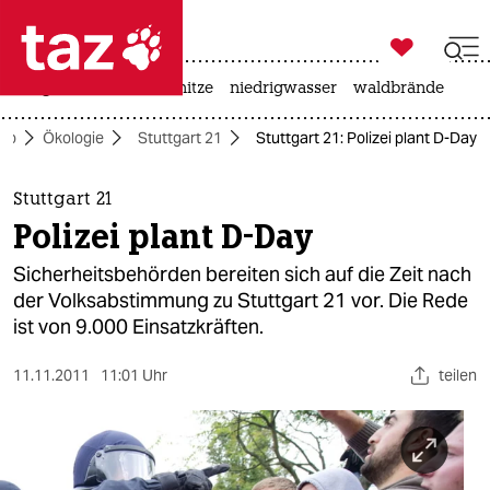

taz zahl ich
krieg in der ukraine
hitze
niedrigwasser
waldbrände

taz zahl ich
ko
Ökologie
Stuttgart 21
Stuttgart 21: Polizei plant D-Day
taz zahl ich
themen
Stuttgart 21
Polizei plant D-Day
politik
Sicherheitsbehörden bereiten sich auf die Zeit nach
öko
der Volksabstimmung zu Stuttgart 21 vor. Die Rede
ist von 9.000 Einsatzkräften.
gesellschaft
11.11.2011
11:01 Uhr
teilen
kultur
sport