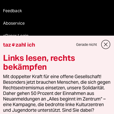
Feedback
Aboservice
ePaper Login
taz
zahl ich
Gerade nicht

Downloads für Abonnierende
Links lesen, rechts
bekämpfen
© 2026 taz Verlags und Vertriebs GmbH
Alle Rechte vorbehalten. Bei rechtlichen Fragen oder für Genehmigungen
Mit doppelter Kraft für eine offene Gesellschaft!
wenden Sie sich bitte an
lizenzen@taz.de
Besonders jetzt brauchen Menschen, die sich gegen
Rechtsextremismus einsetzen, unsere Solidarität.
Daher gehen 50 Prozent der Einnahmen aus
Feedback
Redaktionsstatut
Kommune-Richtlinien
KI-
Neuanmeldungen an „Alles beginnt im Zentrum“ –
eine Kampagne, die bedrohte linke Kulturzentren
Leitlinie
Informant
Datenschutz
Impressum
AGB
und Jugendorte unterstützt. Sind Sie dabei?