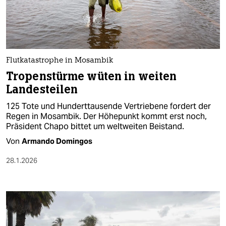
berlin
nord
wahrheit
Flutkatastrophe in Mosambik
verlag
Tropenstürme wüten in weiten
Landesteilen
verlag
125 Tote und Hunderttausende Vertriebene fordert der
veranstaltungen
Regen in Mosambik. Der Höhepunkt kommt erst noch,
Präsident Chapo bittet um weltweiten Beistand.
shop
Von
Armando Domingos
fragen & hilfe
28.1.2026
unterstützen
abo
genossenschaft