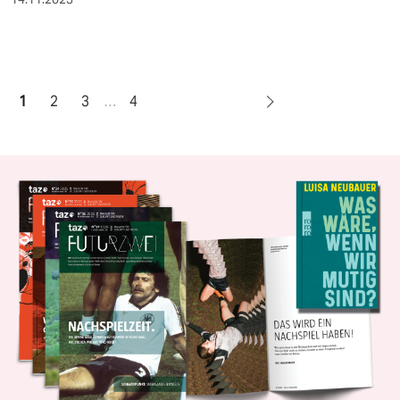
1
2
3
…
4