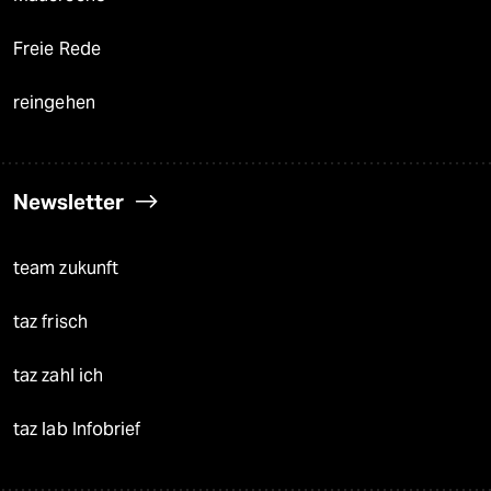
Freie Rede
reingehen
Newsletter
team zukunft
taz frisch
taz zahl ich
taz lab Infobrief