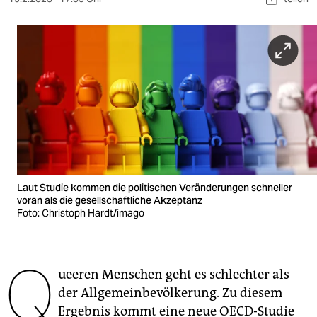
berlin
nord
wahrheit
verlag
verlag
veranstaltungen
shop
Laut Studie kommen die politischen Veränderungen schneller
voran als die gesellschaftliche Akzeptanz
fragen & hilfe
Foto: Christoph Hardt/imago
unterstützen
Q
abo
ueeren Menschen geht es schlechter als
genossenschaft
der Allgemeinbevölkerung. Zu diesem
Ergebnis kommt eine neue OECD-Studie