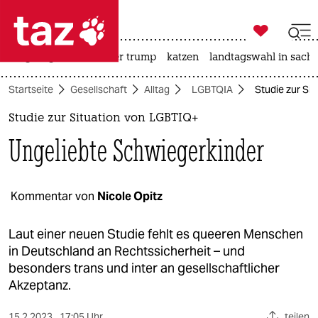

taz zahl ich
bergsteigen
usa unter trump
katzen
landtagswahl in sachs

taz zahl ich
Startseite
Gesellschaft
Alltag
LGBTQIA
Studie zur Si
taz zahl ich
Studie zur Situation von LGBTIQ+
themen
Ungeliebte Schwiegerkinder
politik
öko
Kommentar von
Nicole Opitz
gesellschaft
Laut einer neuen Studie fehlt es queeren Menschen
in Deutschland an Rechtssicherheit – und
kultur
besonders trans und inter an gesellschaftlicher
Akzeptanz.
sport
15.2.2023
17:05 Uhr
teilen