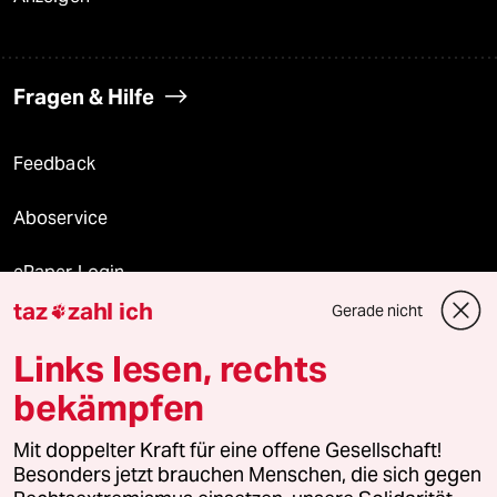
Fragen & Hilfe
Feedback
Aboservice
ePaper Login
taz
zahl ich
Gerade nicht

Downloads für Abonnierende
Links lesen, rechts
bekämpfen
© 2026 taz Verlags und Vertriebs GmbH
Alle Rechte vorbehalten. Bei rechtlichen Fragen oder für Genehmigungen
Mit doppelter Kraft für eine offene Gesellschaft!
wenden Sie sich bitte an
lizenzen@taz.de
Besonders jetzt brauchen Menschen, die sich gegen