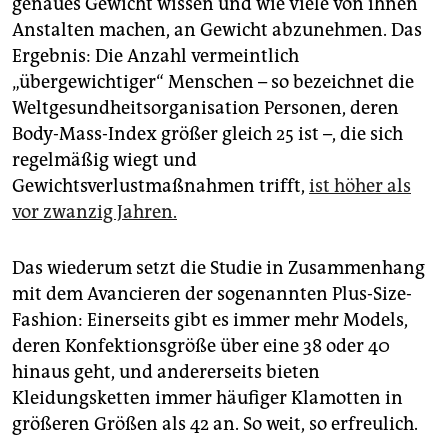
genaues Gewicht wissen und wie viele von ihnen
epaper login
Anstalten machen, an Gewicht abzunehmen. Das
Ergebnis: Die Anzahl vermeintlich
„übergewichtiger“ Menschen – so bezeichnet die
Weltgesundheitsorganisation Personen, deren
Body-Mass-Index größer gleich 25 ist –, die sich
regelmäßig wiegt und
Gewichtsverlustmaßnahmen trifft,
ist höher als
vor zwanzig Jahren.
Das wiederum setzt die Studie in Zusammenhang
mit dem Avancieren der sogenannten Plus-Size-
Fashion: Einerseits gibt es immer mehr Models,
deren Konfektionsgröße über eine 38 oder 40
hinaus geht, und andererseits bieten
Kleidungsketten immer häufiger Klamotten in
größeren Größen als 42 an. So weit, so erfreulich.