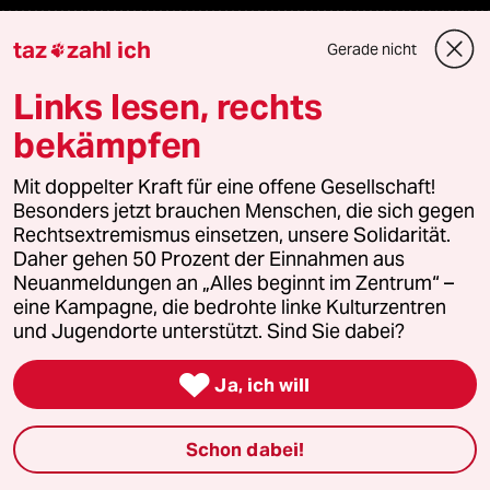
taz
zahl ich
Veranstaltungen
Gerade nicht

Links lesen, rechts
Demnächst
bekämpfen
Vor Ort
Mit doppelter Kraft für eine offene Gesellschaft!
Besonders jetzt brauchen Menschen, die sich gegen
Live im Stream
Rechtsextremismus einsetzen, unsere Solidarität.
Daher gehen 50 Prozent der Einnahmen aus
Vergangene
Neuanmeldungen an „Alles beginnt im Zentrum“ –
eine Kampagne, die bedrohte linke Kulturzentren
taz lab 2027
und Jugendorte unterstützt. Sind Sie dabei?

Ja, ich will
Mehr taz Lesestoff
Schon dabei!