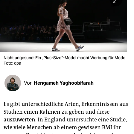
berlin
nord
wahrheit
verlag
verlag
Nicht ungesund: Ein „Plus-Size“-Model macht Werbung für Mode
Foto: dpa
veranstaltungen
shop
Von
Hengameh Yaghoobifarah
fragen & hilfe
unterstützen
Es gibt unterschiedliche Arten, Erkenntnissen aus
Studien einen Rahmen zu geben und diese
abo
auszuwerten.
In England untersuchte eine Studie
,
genossenschaft
wie viele Menschen ab einem gewissen BMI ihr