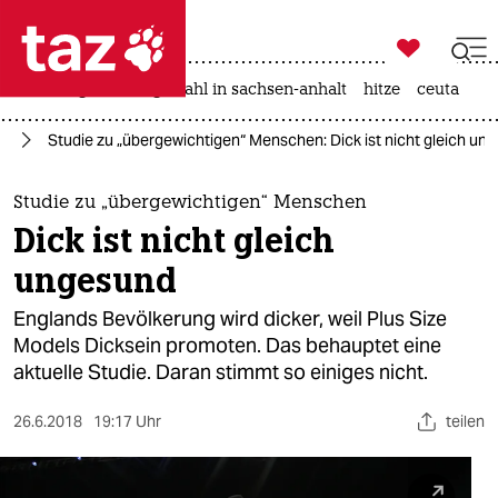

taz zahl ich
iran-krieg
landtagswahl in sachsen-anhalt
hitze
ceuta

taz zahl ich
ag
Studie zu „übergewichtigen“ Menschen: Dick ist nicht gleich un
taz zahl ich
themen
Studie zu „übergewichtigen“ Menschen
Dick ist nicht gleich
politik
ungesund
öko
Englands Bevölkerung wird dicker, weil Plus Size
Models Dicksein promoten. Das behauptet eine
gesellschaft
aktuelle Studie. Daran stimmt so einiges nicht.
kultur
26.6.2018
19:17 Uhr
teilen
sport