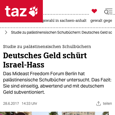

taz zahl ich
hitze
surfen
landtagswahl in sachsen-anhalt
gewalt gegen

taz zahl ich
eg
Studie zu palästinensischen Schulbüchern: Deutsches Geld schü
taz zahl ich
themen
Studie zu palästinensischen Schulbüchern
Deutsches Geld schürt
politik
Israel-Hass
öko
Das Mideast Freedom Forum Berlin hat
palästinensische Schulbücher untersucht. Das Fazit:
gesellschaft
Sie sind einseitig, abwertend und mit deutschem
Geld subventioniert.
kultur
sport
28.6.2017
14:33 Uhr
teilen