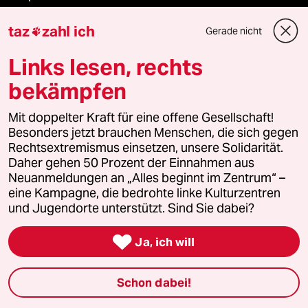
taz
zahl ich
Anzeigen
Gerade nicht

Links lesen, rechts
bekämpfen
Fragen & Hilfe
Mit doppelter Kraft für eine offene Gesellschaft!
Besonders jetzt brauchen Menschen, die sich gegen
Feedback
Rechtsextremismus einsetzen, unsere Solidarität.
Daher gehen 50 Prozent der Einnahmen aus
Aboservice
Neuanmeldungen an „Alles beginnt im Zentrum“ –
eine Kampagne, die bedrohte linke Kulturzentren
ePaper Login
und Jugendorte unterstützt. Sind Sie dabei?
Downloads für Abonnierende

Ja, ich will
Schon dabei!
© 2026 taz Verlags und Vertriebs GmbH