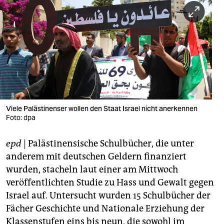
berlin
nord
wahrheit
verlag
verlag
veranstaltungen
Viele Palästinenser wollen den Staat Israel nicht anerkennen
Foto: dpa
shop
epd
| Palästinensische Schulbücher, die unter
fragen & hilfe
anderem mit deutschen Geldern finanziert
unterstützen
wurden, stacheln laut einer am Mittwoch
veröffentlichten Studie zu Hass und Gewalt gegen
abo
Israel auf. Untersucht wurden 15 Schulbücher der
genossenschaft
Fächer Geschichte und Nationale Erziehung der
Klassenstufen eins bis neun, die sowohl im