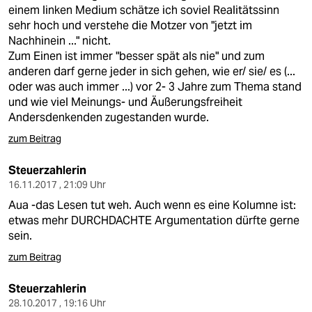
berlin
einem linken Medium schätze ich soviel Realitätssinn
sehr hoch und verstehe die Motzer von "jetzt im
nord
Nachhinein ..." nicht.
Zum Einen ist immer "besser spät als nie" und zum
wahrheit
anderen darf gerne jeder in sich gehen, wie er/ sie/ es (...
oder was auch immer ...) vor 2- 3 Jahre zum Thema stand
verlag
und wie viel Meinungs- und Äußerungsfreiheit
Andersdenkenden zugestanden wurde.
verlag
zum Beitrag
veranstaltungen
Steuerzahlerin
shop
16.11.2017 , 21:09 Uhr
fragen & hilfe
Aua -das Lesen tut weh. Auch wenn es eine Kolumne ist:
etwas mehr DURCHDACHTE Argumentation dürfte gerne
unterstützen
sein.
zum Beitrag
abo
genossenschaft
Steuerzahlerin
28.10.2017 , 19:16 Uhr