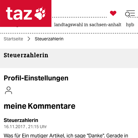

taz zahl ich
niedrigwasser
rente
landtagswahl in sachsen-anhalt
hybri

taz zahl ich
Startseite
Steuerzahlerin
taz zahl ich
Steuerzahlerin
themen
politik
Profil-Einstellungen
öko
gesellschaft
meine Kommentare
kultur
Steuerzahlerin
sport
16.11.2017 , 21:15 Uhr
Was für Ein mutiger Artikel, ich sage "Danke". Gerade in