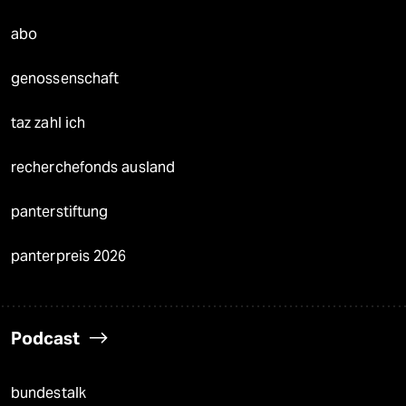
abo
genossenschaft
taz zahl ich
recherchefonds ausland
panterstiftung
panterpreis 2026
Podcast
bundestalk