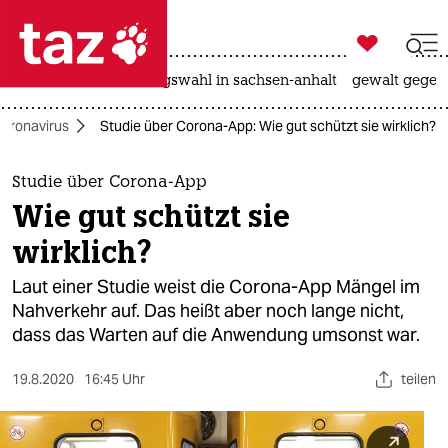

taz zahl ich
hitze
surfen
landtagswahl in sachsen-anhalt
gewalt gegen

taz zahl ich
oronavirus
Studie über Corona-App: Wie gut schützt sie wirklich?
taz zahl ich
themen
Studie über Corona-App
Wie gut schützt sie
politik
wirklich?
öko
Laut einer Studie weist die Corona-App Mängel im
Nahverkehr auf. Das heißt aber noch lange nicht,
gesellschaft
dass das Warten auf die Anwendung umsonst war.
kultur
19.8.2020
16:45 Uhr
teilen
sport