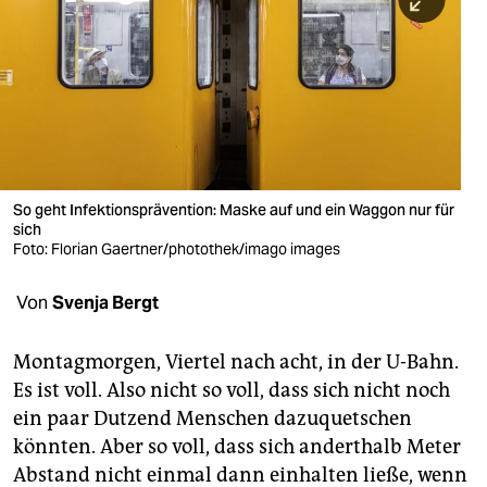
berlin
nord
wahrheit
verlag
verlag
So geht Infektionsprävention: Maske auf und ein Waggon nur für
sich
veranstaltungen
Foto: Florian Gaertner/photothek/imago images
shop
Von
Svenja Bergt
fragen & hilfe
unterstützen
Montagmorgen, Viertel nach acht, in der U-Bahn.
Es ist voll. Also nicht so voll, dass sich nicht noch
abo
ein paar Dutzend Menschen dazuquetschen
könnten. Aber so voll, dass sich anderthalb Meter
genossenschaft
Abstand nicht einmal dann einhalten ließe, wenn