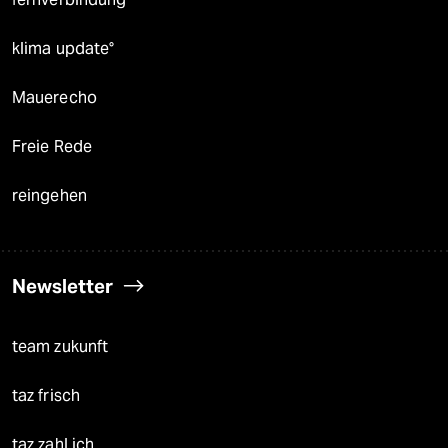
klima update°
Mauerecho
Freie Rede
reingehen
Newsletter
team zukunft
taz frisch
taz zahl ich