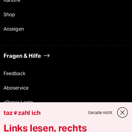
Kantine
Shop
Anzeigen
Fragen & Hilfe
Feedback
Aboservice
ePaper Login
taz
zahl ich
Gerade nicht

Downloads für Abonnierende
Links lesen, rechts