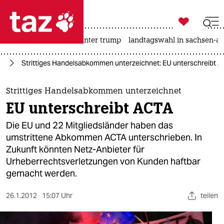

taz zahl ich
nahost-konflikt
usa unter trump
landtagswahl in sachsen-an

taz zahl ich
pa
Strittiges Handelsabkommen unterzeichnet: EU unterschreibt 
taz zahl ich
themen
Strittiges Handelsabkommen unterzeichnet
EU unterschreibt ACTA
politik
Die EU und 22 Mitgliedsländer haben das
öko
umstrittene Abkommen ACTA unterschrieben. In
Zukunft könnten Netz-Anbieter für
gesellschaft
Urheberrechtsverletzungen von Kunden haftbar
gemacht werden.
kultur
26.1.2012
15:07 Uhr
teilen
sport