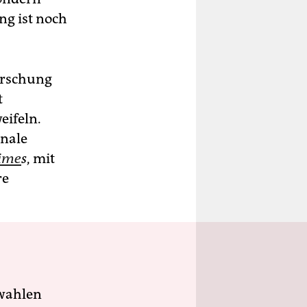
ng ist noch
orschung
t
eifeln.
onale
Time
s
, mit
re
wahlen