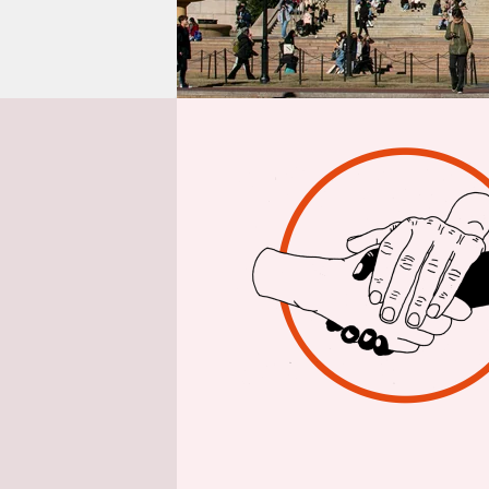
epaper login
Von
Die US-ame
Trump-Regi
Universität
Höhe von 2
Gegenzug w
400 Millio
Milliarden