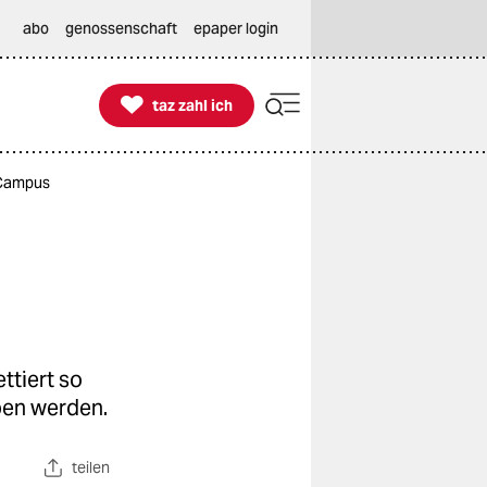
abo
genossenschaft
epaper login

taz zahl ich
taz zahl ich
 Campus
ttiert so
ben werden.
teilen