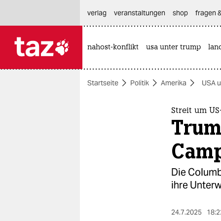
hautnavigation anspringen
hauptinhalt anspringen
footer anspringen
verlag
veranstaltungen
shop
fragen &
nahost-konflikt
usa unter trump
lan

taz zahl ich
taz zahl ich
Startseite
Politik
Amerika
USA u
themen
politik
Streit um US
Trum
öko
Cam
gesellschaft
Die Columbi
kultur
ihre Unterw
sport
24.7.2025
18:2