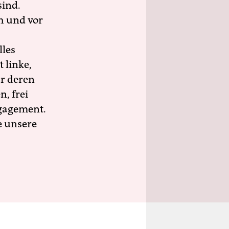
sind.
h und vor
lles
 linke,
ür deren
n, frei
ngagement.
e unsere