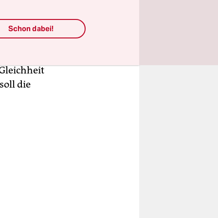
ihe von
Schon dabei!
bart
s künftig
Gleichheit
oll die