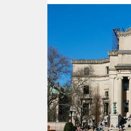
berlin
nord
wahrheit
verlag
verlag
veranstaltungen
shop
fragen & hilfe
unterstützen
abo
genossenschaft