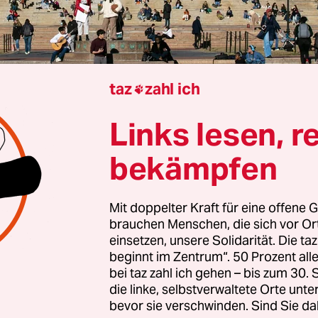
taz
zahl ich

Links lesen, r
Bernd Pickert
bekämpfen
rikanische Columbia University hat ihren Kotau 
Mit doppelter Kraft für eine offene G
erung vollendet. Am Mittwoch verkündete die
brauchen Menschen, die sich vor O
sleitung in einer
Stellungnahme
, man werde ein
einsetzen, unsere Solidarität. Die ta
00 Millionen US-Dollar an die Regierung zahlen
beginnt im Zentrum“. 50 Prozent a
bei taz zahl ich gehen – bis zum 30
ürden die eingefrorenen Bundesfördermittel i
die linke, selbstverwaltete Orte unte
nen Dollar und weitere jährliche Bundesmittel üb
bevor sie verschwinden. Sind Sie da
 Dollar wieder freigegeben.