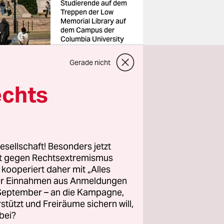
Studierende auf dem
Treppen der Low
Memorial Library auf
dem Campus der
Columbia University
in New York City
Foto: Ted Shaffrey/AP
Gerade nicht
echts
vor der
esellschaft! Besonders jetzt
rt gegen Rechtsextremismus
 Bußgeld in
z kooperiert daher mit „Alles
. Im
ller Einnahmen aus Anmeldungen
. September – an die Kampagne,
n Höhe von
rstützt und Freiräume sichern will,
er 1,3
bei?