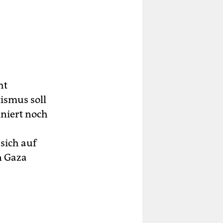
ht
smus soll
iniert noch
sich auf
n Gaza