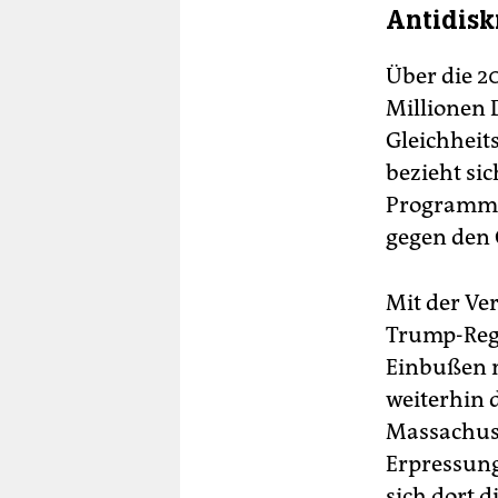
Antidisk
Über die 2
Millionen 
Gleichheit
bezieht si
Programme 
gegen den
Mit der Ver
Trump-Regi
Einbußen 
weiterhin 
Massachuss
Erpressung
sich dort 