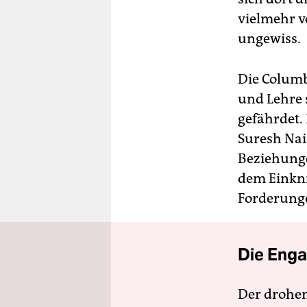
vielmehr v
ungewiss.
Die Columb
und Lehre 
gefährdet. 
Suresh Nai
Beziehung
dem Einkni
Forderunge
Die Enga
Der drohe