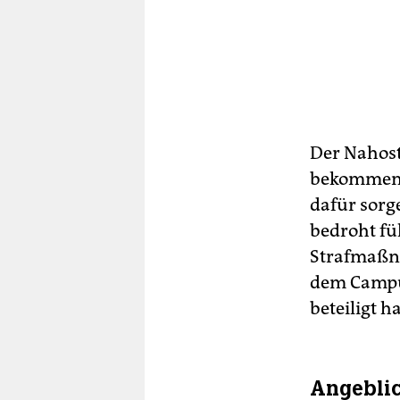
Der Nahost
bekommen.
dafür sorg
bedroht füh
Strafmaßna
dem Campus
beteiligt h
Angeblic