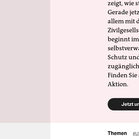
zeigt, wie
Gerade jet
allem mit d
Zivilgesell
beginnt im
selbstverw
Schutz und 
zugänglich
Finden Sie
Aktion.
Jetzt u
Themen
#U