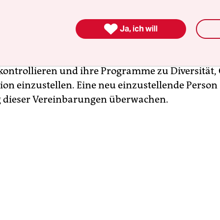

ität verpflichtet sich darüber hinaus zu einer Re
Ja, ich will
n, die
bereits im März mit der Regierung verein
en. Sie erklärt, jegliche Proteste auf dem Campu
 kontrollieren und ihre Programme zu Diversität, 
on einzustellen. Eine neu einzustellende Person s
 dieser Vereinbarungen überwachen.