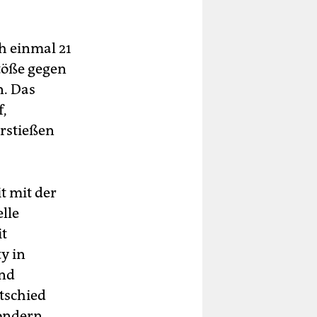
h einmal 21
töße gegen
n. Das
f,
rstießen
t mit der
lle
t
y in
und
tschied
sondern